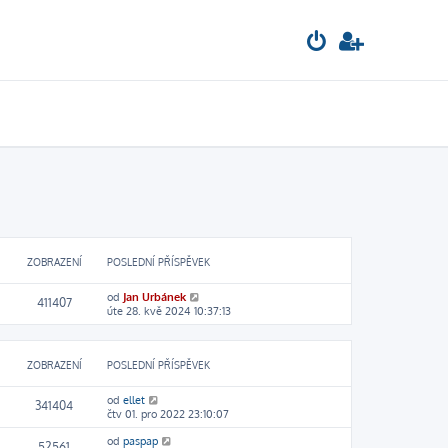
ZOBRAZENÍ
POSLEDNÍ PŘÍSPĚVEK
od
Jan Urbánek
411407
úte 28. kvě 2024 10:37:13
ZOBRAZENÍ
POSLEDNÍ PŘÍSPĚVEK
od
ellet
341404
čtv 01. pro 2022 23:10:07
od
paspap
52561