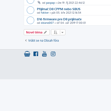
od
paspap
»
úte 19. říj 2021 22:46:12
Přijímač D8 CPPM nebo SBUS
od
fokker
»
pát 05. bře 2021 12:16:54
D16 firmware pre D8 prijímače
od
ddano007
»
stř 04. zář 2019 17:00:01
Nové téma
Vrátit se na Obsah fóra