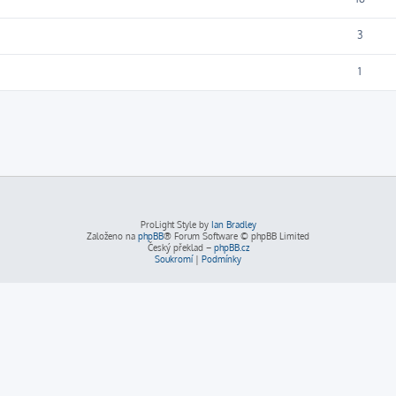
3
1
ProLight Style by
Ian Bradley
Založeno na
phpBB
® Forum Software © phpBB Limited
Český překlad –
phpBB.cz
Soukromí
|
Podmínky