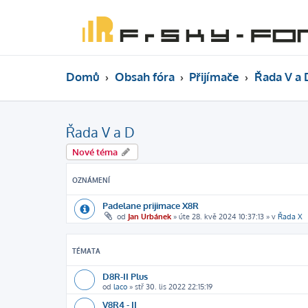
Domů
Obsah fóra
Přijímače
Řada V a 
Řada V a D
Nové téma
OZNÁMENÍ
Padelane prijimace X8R
od
Jan Urbánek
»
úte 28. kvě 2024 10:37:13
» v
Řada X
TÉMATA
D8R-II Plus
od
laco
»
stř 30. lis 2022 22:15:19
V8R4 - II