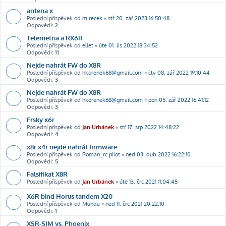
antena x
Poslední příspěvek od
mirecek
«
stř 20. zář 2023 16:50:48
Odpovědi:
2
Telemetria a RX6R
Poslední příspěvek od
ellet
«
úte 01. lis 2022 18:34:52
Odpovědi:
11
Nejde nahrát FW do X8R
Poslední příspěvek od
hkorenek68@gmail.com
«
čtv 08. zář 2022 19:10:44
Odpovědi:
3
Nejde nahrát FW do X8R
Poslední příspěvek od
hkorenek68@gmail.com
«
pon 05. zář 2022 16:41:12
Odpovědi:
3
Frsky x6r
Poslední příspěvek od
Jan Urbánek
«
stř 17. srp 2022 14:48:22
Odpovědi:
4
x8r x4r nejde nahrát firmware
Poslední příspěvek od
Roman_rc.pilot
«
ned 03. dub 2022 16:22:10
Odpovědi:
5
Falsifikat X8R
Poslední příspěvek od
Jan Urbánek
«
úte 13. črc 2021 11:04:45
X6R bind Horus tandem X20
Poslední příspěvek od
Munda
«
ned 11. črc 2021 20:22:10
Odpovědi:
1
XSR-SIM vs. Phoenix