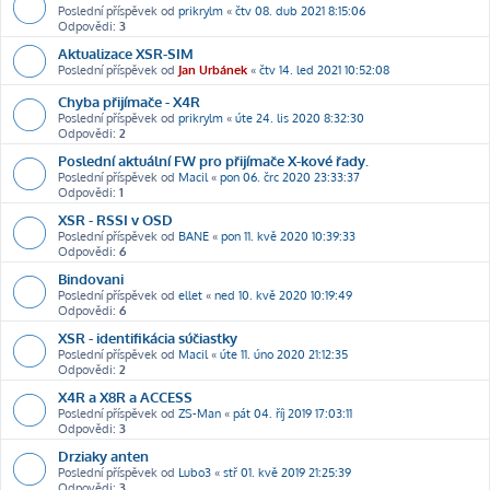
Poslední příspěvek od
prikrylm
«
čtv 08. dub 2021 8:15:06
Odpovědi:
3
Aktualizace XSR-SIM
Poslední příspěvek od
Jan Urbánek
«
čtv 14. led 2021 10:52:08
Chyba přijímače - X4R
Poslední příspěvek od
prikrylm
«
úte 24. lis 2020 8:32:30
Odpovědi:
2
Poslední aktuální FW pro přijímače X-kové řady.
Poslední příspěvek od
Macil
«
pon 06. črc 2020 23:33:37
Odpovědi:
1
XSR - RSSI v OSD
Poslední příspěvek od
BANE
«
pon 11. kvě 2020 10:39:33
Odpovědi:
6
Bindovani
Poslední příspěvek od
ellet
«
ned 10. kvě 2020 10:19:49
Odpovědi:
6
XSR - identifikácia súčiastky
Poslední příspěvek od
Macil
«
úte 11. úno 2020 21:12:35
Odpovědi:
2
X4R a X8R a ACCESS
Poslední příspěvek od
ZS-Man
«
pát 04. říj 2019 17:03:11
Odpovědi:
3
Drziaky anten
Poslední příspěvek od
Lubo3
«
stř 01. kvě 2019 21:25:39
Odpovědi:
3