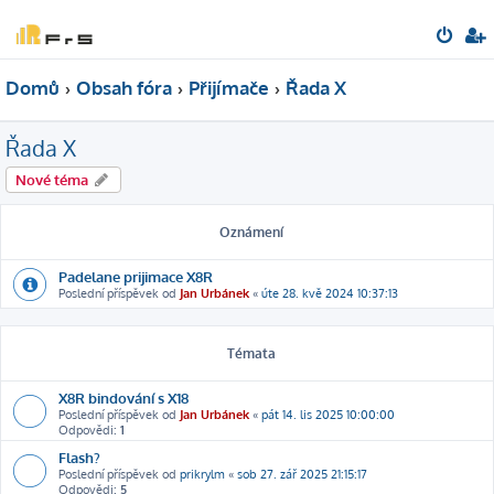
Domů
Obsah fóra
Přijímače
Řada X
Řada X
Nové téma
Oznámení
Padelane prijimace X8R
Poslední příspěvek od
Jan Urbánek
«
úte 28. kvě 2024 10:37:13
Témata
X8R bindování s X18
Poslední příspěvek od
Jan Urbánek
«
pát 14. lis 2025 10:00:00
Odpovědi:
1
Flash?
Poslední příspěvek od
prikrylm
«
sob 27. zář 2025 21:15:17
Odpovědi:
5