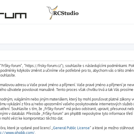
 “FrSky-forum”, “https://frsky-forum.cz”), souhlasíte s následujícími podmínkami. P
to podmínky kdykoliv změnit a učiníme vše potřebné pro to, abychom vás o této změ
ouhlasíte.
emailovou adresu a Vaše pravé jméno a příjmení. Vaše pravé jméno a příjmení je neve
ho uživatele povolovat manuálně. Tento proces však chvilku trvá a tak Vás prosíme o
hodným, vulgárním nebo jiným materiálem, který by mohl porušovat platné zákony ve 
ému vykázání z fóra a/nebo upozornění vašeho poskytovatele internetových služeb (
atření. Souhlasíte s tím, že „FrSky-forum“ má právo odstranit, upravit, přesunout 
oženými v databázi. Přestože „FrSky-forum“ ani phpBB neposkytne tyto informace tře
y mohl vést ke kompromitaci těchto dat.
ra, které je vydané pod licencí „
General Public License
“ a které je možno stáhnout
tp://www.phpbb.com/
.