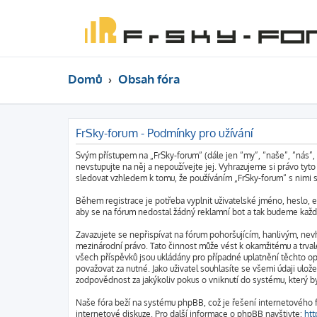
Domů
Obsah fóra
FrSky-forum - Podmínky pro užívání
Svým přístupem na „FrSky-forum“ (dále jen “my”, “naše”, “nás”,
nevstupujte na něj a nepoužívejte jej. Vyhrazujeme si právo ty
sledovat vzhledem k tomu, že používáním „FrSky-forum“ s nimi s
Během registrace je potřeba vyplnit uživatelské jméno, heslo, 
aby se na fórum nedostal žádný reklamní bot a tak budeme každé
Zavazujete se nepřispívat na fórum pohoršujícím, hanlivým, nev
mezinárodní právo. Tato činnost může vést k okamžitému a trval
všech příspěvků jsou ukládány pro případné uplatnění těchto op
považovat za nutné. Jako uživatel souhlasíte se všemi údaji ul
zodpovědnost za jakýkoliv pokus o vniknutí do systému, který b
Naše fóra beží na systému phpBB, což je řešení internetového fó
internetové diskuze. Pro další informace o phpBB navštivte:
ht