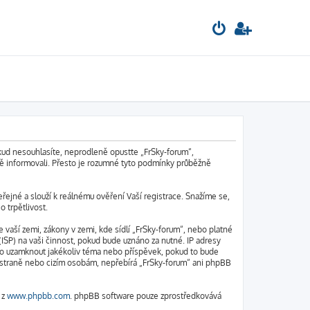
okud nesouhlasíte, neprodleně opusťte „FrSky-forum“,
ně informovali. Přesto je rozumné tyto podmínky průběžně
řejné a slouží k reálnému ověření Vaší registrace. Snažíme se,
 trpětlivost.
vaší zemi, zákony v zemi, kde sídlí „FrSky-forum“, nebo platné
ISP) na vaši činnost, pokud bude uznáno za nutné. IP adresy
nebo uzamknout jakékoliv téma nebo příspěvek, pokud to bude
tí straně nebo cizím osobám, nepřebírá „FrSky-forum“ ani phpBB
 z
www.phpbb.com
. phpBB software pouze zprostředkovává