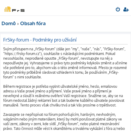
Domů
Obsah fóra
FrSky-forum - Podmínky pro užívání
Svým přístupem na „FrSky-forum“ (dále jen “my”, “naše”, “nás”, “FrSky-forum”,
“https://frsky-forum.cz”), souhlasíte s následujícími podmínkami. Pokud
nesouhlasíte, neprodleně opusťte „FrSky-forum“, nevstupujte na něj a
nepoužívejte jej. Vyhrazujeme si právo tyto podmínky kdykoliv změnit a učiníme
vše potřebné pro to, abychom vás o této změně informovali. Přesto je rozumné
tyto podmínky průběžně sledovat vzhledem k tomu, že používáním „FrSky-
forum“ s nimi souhlasíte.
Během registrace je potřeba vyplnit uživatelské jméno, heslo, emailovou
adresu a Vaše pravé jméno a příjmení. Vaše pravé jméno a příjmení je
neveřejné a slouží k reálnému ověření Vaší registrace. Snažíme se, aby se na
fórum nedostal žádný reklamní bot a tak budeme každého uživatele povolovat
manuálně. Tento proces však chvilku trvá a tak Vás prosíme o trpětlivost.
Zavazujete se nepřispívat na fórum pohoršujícím, hanlivým, nevhodným,
vulgárním nebo jiným materiálem, který by mohl porušovat platné zákony ve
vaší zemi, zákony v zemi, kde sídlí „FrSky-forum“, nebo platné mezinárodní
právo. Tato činnost může vést k okamžitému a trvalému vykázání z fóra a/nebo