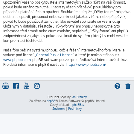
upozornění vašeho poskytovatele internetových služeb (ISP) na vaši činnost,
pokud bude uznáno za nutné. IP adresy všech příspěvků jsou ukládány pro
případné uplatnění těchto opatření. Souhlasíte s tím, že „FrSky-forum“ má právo
odstranit, upravit, přesunout nebo uzamknout jakékoliv téma nebo příspěvek,
pokud to bude považovat za nutné. Jako uživatel souhlasíte se všemi údaji
uloženými v databázi. Přestože „FrSky-forum“ ani phpBB neposkytne tyto
informace třetí straně nebo cizím osobám, nepřebírá „FrSky-forum“ ani phpBB
zodpovědnost za jakýkoliv pokus o vniknutí do systému, který by mohl vést ke
kompromitaci těchto dat.
Naše fóra beží na systému phpBB, což je řešení internetového fóra, které je
vydané pod licencí „
General Public License
“ a které je možno stáhnout z
www.phpbb.com
. phpBB software pouze zprostředkovává internetové diskuze.
Pro další informace o phpBB navštivte:
http://www.phpbb.com/
.
ProLight Style by
Ian Bradley
Založeno na
phpBB
® Forum Software © phpBB Limited
Český překlad –
phpBB.cz
Soukromí
|
Podmínky