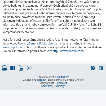
upozornění vašeho poskytovatele internetových služeb (ISP) na vaši činnost,
pokud bude uznáno za nutné. IP adresy všech příspěvků jsou ukládány pro
případné uplatnění těchto opatření. Souhlasíte s tím, že „FrSky-forum“ má právo
odstranit, upravit, přesunout nebo uzamknout jakékoliv téma nebo příspěvek,
pokud to bude považovat za nutné. Jako uživatel souhlasíte se všemi údaji
uloženými v databázi. Přestože „FrSky-forum“ ani phpBB neposkytne tyto
informace třetí straně nebo cizím osobám, nepřebírá „FrSky-forum“ ani phpBB
zodpovědnost za jakýkoliv pokus o vniknutí do systému, který by mohl vést ke
kompromitaci těchto dat.
Naše fóra beží na systému phpBB, což je řešení internetového fóra, které je
vydané pod licencí „
General Public License
“ a které je možno stáhnout z
www.phpbb.com
. phpBB software pouze zprostředkovává internetové diskuze.
Pro další informace o phpBB navštivte:
http://www.phpbb.com/
.
ProLight Style by
Ian Bradley
Založeno na
phpBB
® Forum Software © phpBB Limited
Český překlad –
phpBB.cz
Soukromí
|
Podmínky