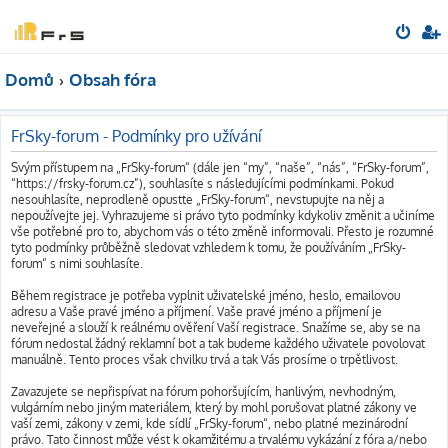
Domů
Obsah fóra
FrSky-forum - Podmínky pro užívání
Svým přístupem na „FrSky-forum“ (dále jen “my”, “naše”, “nás”, “FrSky-forum”,
“https://frsky-forum.cz”), souhlasíte s následujícími podmínkami. Pokud
nesouhlasíte, neprodleně opusťte „FrSky-forum“, nevstupujte na něj a
nepoužívejte jej. Vyhrazujeme si právo tyto podmínky kdykoliv změnit a učiníme
vše potřebné pro to, abychom vás o této změně informovali. Přesto je rozumné
tyto podmínky průběžně sledovat vzhledem k tomu, že používáním „FrSky-
forum“ s nimi souhlasíte.
Během registrace je potřeba vyplnit uživatelské jméno, heslo, emailovou
adresu a Vaše pravé jméno a příjmení. Vaše pravé jméno a příjmení je
neveřejné a slouží k reálnému ověření Vaší registrace. Snažíme se, aby se na
fórum nedostal žádný reklamní bot a tak budeme každého uživatele povolovat
manuálně. Tento proces však chvilku trvá a tak Vás prosíme o trpětlivost.
Zavazujete se nepřispívat na fórum pohoršujícím, hanlivým, nevhodným,
vulgárním nebo jiným materiálem, který by mohl porušovat platné zákony ve
vaší zemi, zákony v zemi, kde sídlí „FrSky-forum“, nebo platné mezinárodní
právo. Tato činnost může vést k okamžitému a trvalému vykázání z fóra a/nebo