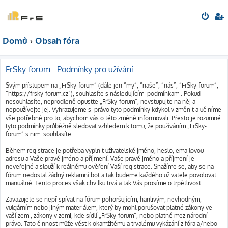
Domů
Obsah fóra
FrSky-forum - Podmínky pro užívání
Svým přístupem na „FrSky-forum“ (dále jen “my”, “naše”, “nás”, “FrSky-forum”,
“https://frsky-forum.cz”), souhlasíte s následujícími podmínkami. Pokud
nesouhlasíte, neprodleně opusťte „FrSky-forum“, nevstupujte na něj a
nepoužívejte jej. Vyhrazujeme si právo tyto podmínky kdykoliv změnit a učiníme
vše potřebné pro to, abychom vás o této změně informovali. Přesto je rozumné
tyto podmínky průběžně sledovat vzhledem k tomu, že používáním „FrSky-
forum“ s nimi souhlasíte.
Během registrace je potřeba vyplnit uživatelské jméno, heslo, emailovou
adresu a Vaše pravé jméno a příjmení. Vaše pravé jméno a příjmení je
neveřejné a slouží k reálnému ověření Vaší registrace. Snažíme se, aby se na
fórum nedostal žádný reklamní bot a tak budeme každého uživatele povolovat
manuálně. Tento proces však chvilku trvá a tak Vás prosíme o trpětlivost.
Zavazujete se nepřispívat na fórum pohoršujícím, hanlivým, nevhodným,
vulgárním nebo jiným materiálem, který by mohl porušovat platné zákony ve
vaší zemi, zákony v zemi, kde sídlí „FrSky-forum“, nebo platné mezinárodní
právo. Tato činnost může vést k okamžitému a trvalému vykázání z fóra a/nebo