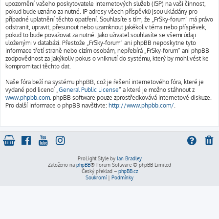
upozornění vašeho poskytovatele internetových služeb (ISP) na vaši činnost,
pokud bude uznáno za nutné. IP adresy všech příspěvků jsou ukládány pro
případné uplatnění těchto opatření. Souhlasíte s tím, že „FrSky-forum“ má právo
odstranit, upravit, přesunout nebo uzamknout jakékoliv téma nebo příspěvek,
pokud to bude považovat za nutné. Jako uživatel souhlasíte se všemi údaji
uloženými v databázi. Přestože „FrSky-forum“ ani phpBB neposkytne tyto
informace třetí straně nebo cizím osobám, nepřebírá „FrSky-forum“ ani phpBB
zodpovědnost za jakýkoliv pokus o vniknutí do systému, který by mohl vést ke
kompromitaci těchto dat.
Naše fóra beží na systému phpBB, což je řešení internetového fóra, které je
vydané pod licencí „
General Public License
“ a které je možno stáhnout z
www.phpbb.com
. phpBB software pouze zprostředkovává internetové diskuze.
Pro další informace o phpBB navštivte:
http://www.phpbb.com/
.
ProLight Style by
Ian Bradley
Založeno na
phpBB
® Forum Software © phpBB Limited
Český překlad –
phpBB.cz
Soukromí
|
Podmínky