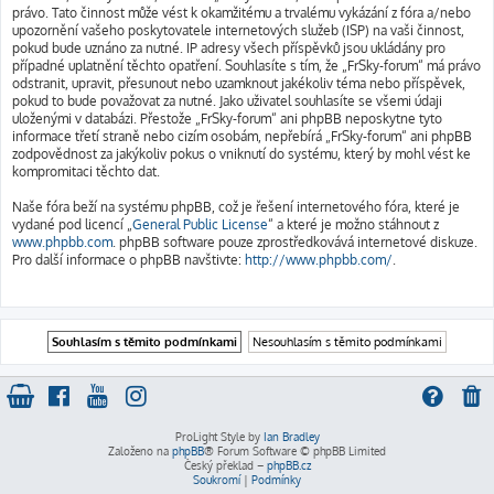
právo. Tato činnost může vést k okamžitému a trvalému vykázání z fóra a/nebo
upozornění vašeho poskytovatele internetových služeb (ISP) na vaši činnost,
pokud bude uznáno za nutné. IP adresy všech příspěvků jsou ukládány pro
případné uplatnění těchto opatření. Souhlasíte s tím, že „FrSky-forum“ má právo
odstranit, upravit, přesunout nebo uzamknout jakékoliv téma nebo příspěvek,
pokud to bude považovat za nutné. Jako uživatel souhlasíte se všemi údaji
uloženými v databázi. Přestože „FrSky-forum“ ani phpBB neposkytne tyto
informace třetí straně nebo cizím osobám, nepřebírá „FrSky-forum“ ani phpBB
zodpovědnost za jakýkoliv pokus o vniknutí do systému, který by mohl vést ke
kompromitaci těchto dat.
Naše fóra beží na systému phpBB, což je řešení internetového fóra, které je
vydané pod licencí „
General Public License
“ a které je možno stáhnout z
www.phpbb.com
. phpBB software pouze zprostředkovává internetové diskuze.
Pro další informace o phpBB navštivte:
http://www.phpbb.com/
.
ProLight Style by
Ian Bradley
Založeno na
phpBB
® Forum Software © phpBB Limited
Český překlad –
phpBB.cz
Soukromí
|
Podmínky