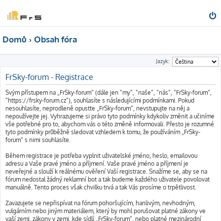
Domů
Obsah fóra
Jazyk:
FrSky-forum - Registrace
Svým přístupem na „FrSky-forum“ (dále jen “my”, “naše”, “nás”, “FrSky-forum”,
“https://frsky-forum.cz”), souhlasíte s následujícími podmínkami. Pokud
nesouhlasíte, neprodleně opusťte „FrSky-forum“, nevstupujte na něj a
nepoužívejte jej. Vyhrazujeme si právo tyto podmínky kdykoliv změnit a učiníme
vše potřebné pro to, abychom vás o této změně informovali. Přesto je rozumné
tyto podmínky průběžně sledovat vzhledem k tomu, že používáním „FrSky-
forum“ s nimi souhlasíte.
Během registrace je potřeba vyplnit uživatelské jméno, heslo, emailovou
adresu a Vaše pravé jméno a příjmení. Vaše pravé jméno a příjmení je
neveřejné a slouží k reálnému ověření Vaší registrace. Snažíme se, aby se na
fórum nedostal žádný reklamní bot a tak budeme každého uživatele povolovat
manuálně. Tento proces však chvilku trvá a tak Vás prosíme o trpětlivost.
Zavazujete se nepřispívat na fórum pohoršujícím, hanlivým, nevhodným,
vulgárním nebo jiným materiálem, který by mohl porušovat platné zákony ve
vaší zemi, zákony v zemi, kde sídlí „FrSky-forum“, nebo platné mezinárodní