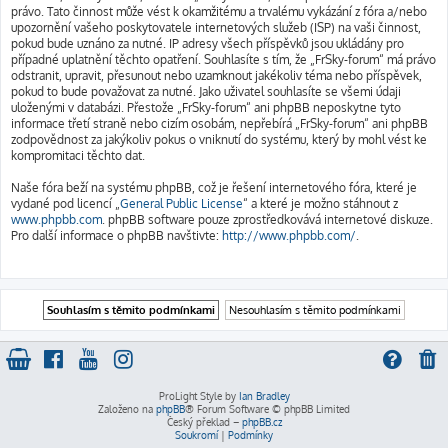
právo. Tato činnost může vést k okamžitému a trvalému vykázání z fóra a/nebo
upozornění vašeho poskytovatele internetových služeb (ISP) na vaši činnost,
pokud bude uznáno za nutné. IP adresy všech příspěvků jsou ukládány pro
případné uplatnění těchto opatření. Souhlasíte s tím, že „FrSky-forum“ má právo
odstranit, upravit, přesunout nebo uzamknout jakékoliv téma nebo příspěvek,
pokud to bude považovat za nutné. Jako uživatel souhlasíte se všemi údaji
uloženými v databázi. Přestože „FrSky-forum“ ani phpBB neposkytne tyto
informace třetí straně nebo cizím osobám, nepřebírá „FrSky-forum“ ani phpBB
zodpovědnost za jakýkoliv pokus o vniknutí do systému, který by mohl vést ke
kompromitaci těchto dat.
Naše fóra beží na systému phpBB, což je řešení internetového fóra, které je
vydané pod licencí „
General Public License
“ a které je možno stáhnout z
www.phpbb.com
. phpBB software pouze zprostředkovává internetové diskuze.
Pro další informace o phpBB navštivte:
http://www.phpbb.com/
.
ProLight Style by
Ian Bradley
Založeno na
phpBB
® Forum Software © phpBB Limited
Český překlad –
phpBB.cz
Soukromí
|
Podmínky