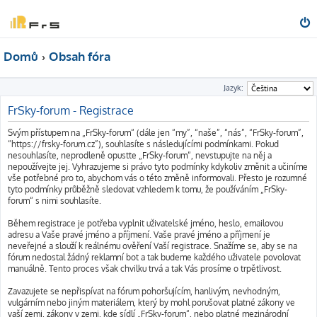
Domů
Obsah fóra
Jazyk:
FrSky-forum - Registrace
Svým přístupem na „FrSky-forum“ (dále jen “my”, “naše”, “nás”, “FrSky-forum”,
“https://frsky-forum.cz”), souhlasíte s následujícími podmínkami. Pokud
nesouhlasíte, neprodleně opusťte „FrSky-forum“, nevstupujte na něj a
nepoužívejte jej. Vyhrazujeme si právo tyto podmínky kdykoliv změnit a učiníme
vše potřebné pro to, abychom vás o této změně informovali. Přesto je rozumné
tyto podmínky průběžně sledovat vzhledem k tomu, že používáním „FrSky-
forum“ s nimi souhlasíte.
Během registrace je potřeba vyplnit uživatelské jméno, heslo, emailovou
adresu a Vaše pravé jméno a příjmení. Vaše pravé jméno a příjmení je
neveřejné a slouží k reálnému ověření Vaší registrace. Snažíme se, aby se na
fórum nedostal žádný reklamní bot a tak budeme každého uživatele povolovat
manuálně. Tento proces však chvilku trvá a tak Vás prosíme o trpětlivost.
Zavazujete se nepřispívat na fórum pohoršujícím, hanlivým, nevhodným,
vulgárním nebo jiným materiálem, který by mohl porušovat platné zákony ve
vaší zemi, zákony v zemi, kde sídlí „FrSky-forum“, nebo platné mezinárodní