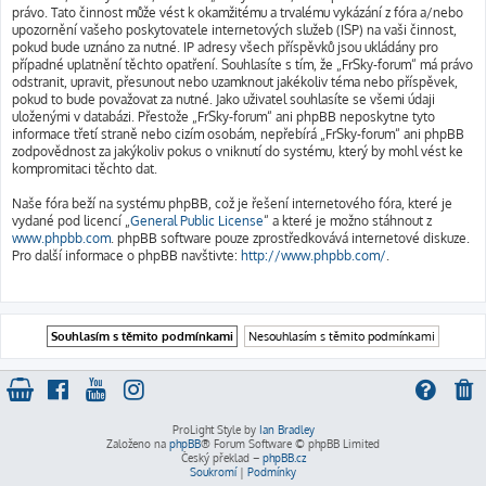
právo. Tato činnost může vést k okamžitému a trvalému vykázání z fóra a/nebo
upozornění vašeho poskytovatele internetových služeb (ISP) na vaši činnost,
pokud bude uznáno za nutné. IP adresy všech příspěvků jsou ukládány pro
případné uplatnění těchto opatření. Souhlasíte s tím, že „FrSky-forum“ má právo
odstranit, upravit, přesunout nebo uzamknout jakékoliv téma nebo příspěvek,
pokud to bude považovat za nutné. Jako uživatel souhlasíte se všemi údaji
uloženými v databázi. Přestože „FrSky-forum“ ani phpBB neposkytne tyto
informace třetí straně nebo cizím osobám, nepřebírá „FrSky-forum“ ani phpBB
zodpovědnost za jakýkoliv pokus o vniknutí do systému, který by mohl vést ke
kompromitaci těchto dat.
Naše fóra beží na systému phpBB, což je řešení internetového fóra, které je
vydané pod licencí „
General Public License
“ a které je možno stáhnout z
www.phpbb.com
. phpBB software pouze zprostředkovává internetové diskuze.
Pro další informace o phpBB navštivte:
http://www.phpbb.com/
.
ProLight Style by
Ian Bradley
Založeno na
phpBB
® Forum Software © phpBB Limited
Český překlad –
phpBB.cz
Soukromí
|
Podmínky