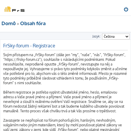
Domů
Obsah fóra
Jazyk:
FrSky-forum - Registrace
Svým přístupem na „FrSky-forum“ (dále jen “my”, “naše”, “nás”, “FrSky-forum”,
“https://frsky-forum.cz”), souhlasíte s následujícími podmínkami. Pokud
nesouhlasíte, neprodleně opusťte „FrSky-forum“, nevstupujte na něj a
nepoužívejte jej. Vyhrazujeme si právo tyto podmínky kdykoliv změnit a učiníme
vše potřebné pro to, abychom vás o této změně informovali. Přesto je rozumné
tyto podmínky průběžně sledovat vzhledem k tomu, že používáním „FrSky-
forum“ s nimi souhlasíte.
Během registrace je potřeba vyplnit uživatelské jméno, heslo, emailovou
adresu a Vaše pravé jméno a příjmení. Vaše pravé jméno a příjmení je
neveřejné a slouží k reálnému ověření Vaší registrace. Snažíme se, aby se na
fórum nedostal žádný reklamní bot a tak budeme každého uživatele povolovat
manuálně. Tento proces však chvilku trvá a tak Vás prosíme o trpětlivost.
Zavazujete se nepřispívat na fórum pohoršujícím, hanlivým, nevhodným,
vulgárním nebo jiným materiálem, který by mohl porušovat platné zákony ve
vaší zemi, zákony v zemi, kde sídlí „FrSky-forum“, nebo platné mezinárodní