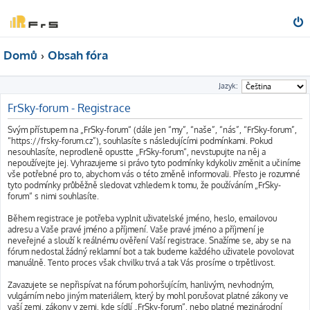
Domů
Obsah fóra
Jazyk:
FrSky-forum - Registrace
Svým přístupem na „FrSky-forum“ (dále jen “my”, “naše”, “nás”, “FrSky-forum”,
“https://frsky-forum.cz”), souhlasíte s následujícími podmínkami. Pokud
nesouhlasíte, neprodleně opusťte „FrSky-forum“, nevstupujte na něj a
nepoužívejte jej. Vyhrazujeme si právo tyto podmínky kdykoliv změnit a učiníme
vše potřebné pro to, abychom vás o této změně informovali. Přesto je rozumné
tyto podmínky průběžně sledovat vzhledem k tomu, že používáním „FrSky-
forum“ s nimi souhlasíte.
Během registrace je potřeba vyplnit uživatelské jméno, heslo, emailovou
adresu a Vaše pravé jméno a příjmení. Vaše pravé jméno a příjmení je
neveřejné a slouží k reálnému ověření Vaší registrace. Snažíme se, aby se na
fórum nedostal žádný reklamní bot a tak budeme každého uživatele povolovat
manuálně. Tento proces však chvilku trvá a tak Vás prosíme o trpětlivost.
Zavazujete se nepřispívat na fórum pohoršujícím, hanlivým, nevhodným,
vulgárním nebo jiným materiálem, který by mohl porušovat platné zákony ve
vaší zemi, zákony v zemi, kde sídlí „FrSky-forum“, nebo platné mezinárodní