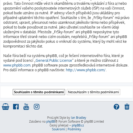
právo. Tato činnost může vést k okamžitému a trvalému vykázání z fóra a/nebo
upozornění vašeho poskytovatele internetových služeb (ISP) na vaši činnost,
pokud bude uznáno za nutné. IP adresy všech příspěvků jsou ukládány pro
případné uplatnění těchto opatření. Souhlasíte s tím, že „FrSky-forum“ má právo
odstranit, upravit, přesunout nebo uzamknout jakékoliv téma nebo příspěvek,
pokud to bude považovat za nutné. Jako uživatel souhlasíte se všemi údaji
uloženými v databázi. Přestože „FrSky-forum“ ani phpBB neposkytne tyto
informace třetí straně nebo cizím osobám, nepřebírá „FrSky-forum“ ani phpBB
zodpovědnost za jakýkoliv pokus o vniknutí do systému, který by mohl vést ke
kompromitaci těchto dat.
Naše fóra beží na systému phpBB, což je řešení internetového fóra, které je
vydané pod licencí „
General Public License
“ a které je možno stáhnout z
www.phpbb.com
. phpBB software pouze zprostředkovává internetové diskuze.
Pro další informace o phpBB navštivte:
http://www.phpbb.com/
.
ProLight Style by
Ian Bradley
Založeno na
phpBB
® Forum Software © phpBB Limited
Český překlad –
phpBB.cz
Soukromí
|
Podmínky