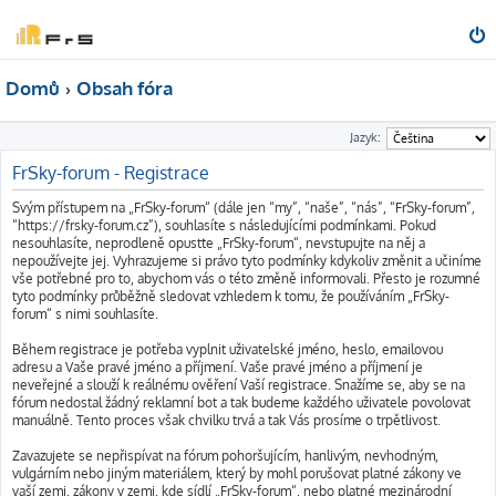
Domů
Obsah fóra
Jazyk:
FrSky-forum - Registrace
Svým přístupem na „FrSky-forum“ (dále jen “my”, “naše”, “nás”, “FrSky-forum”,
“https://frsky-forum.cz”), souhlasíte s následujícími podmínkami. Pokud
nesouhlasíte, neprodleně opusťte „FrSky-forum“, nevstupujte na něj a
nepoužívejte jej. Vyhrazujeme si právo tyto podmínky kdykoliv změnit a učiníme
vše potřebné pro to, abychom vás o této změně informovali. Přesto je rozumné
tyto podmínky průběžně sledovat vzhledem k tomu, že používáním „FrSky-
forum“ s nimi souhlasíte.
Během registrace je potřeba vyplnit uživatelské jméno, heslo, emailovou
adresu a Vaše pravé jméno a příjmení. Vaše pravé jméno a příjmení je
neveřejné a slouží k reálnému ověření Vaší registrace. Snažíme se, aby se na
fórum nedostal žádný reklamní bot a tak budeme každého uživatele povolovat
manuálně. Tento proces však chvilku trvá a tak Vás prosíme o trpětlivost.
Zavazujete se nepřispívat na fórum pohoršujícím, hanlivým, nevhodným,
vulgárním nebo jiným materiálem, který by mohl porušovat platné zákony ve
vaší zemi, zákony v zemi, kde sídlí „FrSky-forum“, nebo platné mezinárodní