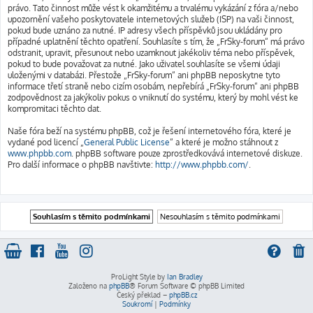
právo. Tato činnost může vést k okamžitému a trvalému vykázání z fóra a/nebo
upozornění vašeho poskytovatele internetových služeb (ISP) na vaši činnost,
pokud bude uznáno za nutné. IP adresy všech příspěvků jsou ukládány pro
případné uplatnění těchto opatření. Souhlasíte s tím, že „FrSky-forum“ má právo
odstranit, upravit, přesunout nebo uzamknout jakékoliv téma nebo příspěvek,
pokud to bude považovat za nutné. Jako uživatel souhlasíte se všemi údaji
uloženými v databázi. Přestože „FrSky-forum“ ani phpBB neposkytne tyto
informace třetí straně nebo cizím osobám, nepřebírá „FrSky-forum“ ani phpBB
zodpovědnost za jakýkoliv pokus o vniknutí do systému, který by mohl vést ke
kompromitaci těchto dat.
Naše fóra beží na systému phpBB, což je řešení internetového fóra, které je
vydané pod licencí „
General Public License
“ a které je možno stáhnout z
www.phpbb.com
. phpBB software pouze zprostředkovává internetové diskuze.
Pro další informace o phpBB navštivte:
http://www.phpbb.com/
.
ProLight Style by
Ian Bradley
Založeno na
phpBB
® Forum Software © phpBB Limited
Český překlad –
phpBB.cz
Soukromí
|
Podmínky