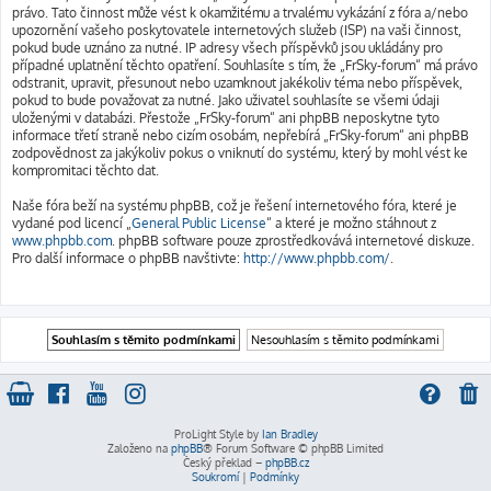
právo. Tato činnost může vést k okamžitému a trvalému vykázání z fóra a/nebo
upozornění vašeho poskytovatele internetových služeb (ISP) na vaši činnost,
pokud bude uznáno za nutné. IP adresy všech příspěvků jsou ukládány pro
případné uplatnění těchto opatření. Souhlasíte s tím, že „FrSky-forum“ má právo
odstranit, upravit, přesunout nebo uzamknout jakékoliv téma nebo příspěvek,
pokud to bude považovat za nutné. Jako uživatel souhlasíte se všemi údaji
uloženými v databázi. Přestože „FrSky-forum“ ani phpBB neposkytne tyto
informace třetí straně nebo cizím osobám, nepřebírá „FrSky-forum“ ani phpBB
zodpovědnost za jakýkoliv pokus o vniknutí do systému, který by mohl vést ke
kompromitaci těchto dat.
Naše fóra beží na systému phpBB, což je řešení internetového fóra, které je
vydané pod licencí „
General Public License
“ a které je možno stáhnout z
www.phpbb.com
. phpBB software pouze zprostředkovává internetové diskuze.
Pro další informace o phpBB navštivte:
http://www.phpbb.com/
.
ProLight Style by
Ian Bradley
Založeno na
phpBB
® Forum Software © phpBB Limited
Český překlad –
phpBB.cz
Soukromí
|
Podmínky