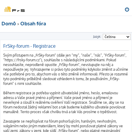
Domů
Obsah fóra
Jazyk:
FrSky-forum - Registrace
Svým přístupem na „FrSky-forum“ (dále jen “my”, “naše”, “nás”, “FrSky-forum”,
“https://frsky-forum.cz”), souhlasíte s následujícími podmínkami. Pokud
nesouhlasíte, neprodleně opusťte „FrSky-forum“, nevstupujte na něj a
nepoužívejte jej. Vyhrazujeme si právo tyto podmínky kdykoliv změnit a učiníme
vše potřebné pro to, abychom vás o této změně informovali. Přesto je rozumné
tyto podmínky průběžně sledovat vzhledem k tomu, že používáním „FrSky-
forum“ s nimi souhlasíte.
Během registrace je potřeba vyplnit uživatelské jméno, heslo, emailovou
adresu a Vaše pravé jméno a příjmení. Vaše pravé jméno a příjmení je
neveřejné a slouží k reálnému ověření Vaší registrace. Snažíme se, aby se na
fórum nedostal žádný reklamní bot a tak budeme každého uživatele povolovat
manuálně. Tento proces však chvilku trvá a tak Vás prosíme o trpětlivost.
Zavazujete se nepřispívat na fórum pohoršujícím, hanlivým, nevhodným,
vulgárním nebo jiným materiálem, který by mohl porušovat platné zákony ve
vaší zemi, zákony v zemi, kde sídlí „FrSky-forum“, nebo platné mezinárodní