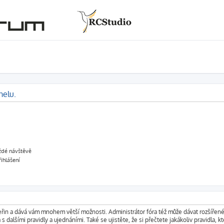
nelu.
aždé návštěvě
řihlášení
vteřin a dává vám mnohem větší možnosti. Administrátor fóra též může dávat rozšířen
s dalšími pravidly a ujednáními. Také se ujistěte, že si přečtete jakákoliv pravidla, kt