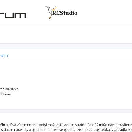
nelu.
aždé návštěvě
řihlášení
vteřin a dává vám mnohem větší možnosti. Administrátor fóra též může dávat rozšířen
s dalšími pravidly a ujednáními. Také se ujistěte, že si přečtete jakákoliv pravidla, kt