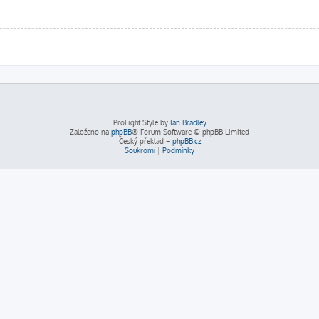
ProLight Style by
Ian Bradley
Založeno na
phpBB
® Forum Software © phpBB Limited
Český překlad –
phpBB.cz
Soukromí
|
Podmínky