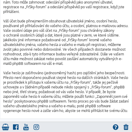
nám. Toto může zahrnovat: odeslání příspěvků jako anonymní uživatel,
registrace na „FrSky-forum“ a odeslání příspěvků po vaší registrace, když jste
přihlášeni.
Váš účet bude přinejmenším obsahovat uživatelské jméno, osobní heslo,
používané při přihlašování do vašeho účtu, a osobní, platnou e-mailovou adresu.
Vaše osobní údaje pro váš účet na „FrSky-forum“ jsou chráněny zákony
o ochraně osobních údajů a dat, které jsou platné v zemi, ve které sídlíme.
Jakékoliv jiné informace požadované od „FrSky-forum“ kromě vašeho
uživatelského jména, vašeho hesla a vašeho e-mailu při registraci, můžeme
zvolit jako povinné nebo dobrovolné. Ve všech případech dostanete možnost
rozhodnout, zda-li tyto informace budou veřejně zobrazitelné. Dále ve vašem
účtu máte možnost zakázat nebo povolit zasílání automaticky vytvářených e-
mailů phpBB softwarem na váš e-mail.
Vaše heslo je zašifrováno (jednosměrný hash) pro zajištění jeho bezpečnosti.
Přesto není doporučeno používat stejné heslo na dalších stránkách. Vaše heslo
je prostředek k přístupu k vašemu účtu na „FrSky-forum“, takže jej pečlivě
uchovejte a v žádném případě nebude nikdo spojený s „FrSky-forum“, phpBB
nebo jiné, třetí strany, požadovat od vás vaše heslo. V případě, že byste
zapomněli vaše heslo k vašemu účtu, můžete použít funkci „Zapomněl jsem své
heslo“ poskytovanou phpBB softwarem. Tento proces po vás bude žádat zadaní
vašeho uživatelského jména a vašeho e-mailu, poté phpBB software
vygeneruje heslo nové a zašle vám ho, abyste se mohli přihlásit ke svému účtu.