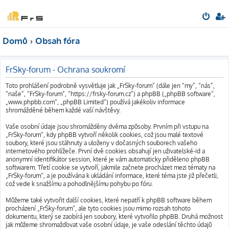
Domů
Obsah fóra
FrSky-forum - Ochrana soukromí
Toto prohlášení podrobně vysvětluje jak „FrSky-forum“ (dále jen “my”, “nás”,
“naše”, “FrSky-forum”, “https://frsky-forum.cz”) a phpBB („phpBB software“,
„www.phpbb.com“, „phpBB Limited“) používá jakékoliv informace
shromážděné během každé vaší návštěvy.
Vaše osobní údaje jsou shromážděny dvěma způsoby. Prvním při vstupu na
„FrSky-forum“, kdy phpBB vytvoří několik cookies, což jsou malé textové
soubory, které jsou stáhnuty a uloženy v dočasných souborech vašeho
internetového prohlížeče. První dvě cookies obsahují jen uživatelské-id a
anonymní identifikátor session, které je vám automaticky přiděleno phpBB
softwarem. Třetí cookie se vytvoří, jakmile začnete procházet mezi tématy na
„FrSky-forum“, a je používána k ukládání informace, které téma jste již přečetli,
což vede k snažšímu a pohodlnějšímu pohybu po fóru.
Můžeme také vytvořit další cookies, které nepatří k phpBB software během
procházení „FrSky-forum“, ale tyto cookies jsou mimo rozsah tohoto
dokumentu, který se zaobírá jen soubory, které vytvořilo phpBB. Druhá možnost
jak můžeme shromažďovat vaše osobní údaje, je vaše odeslání těchto údajů