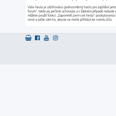
Vaše heslo je zašifrováno (jednosměrný hash) pro zajištění jeh
forum“, takže jej pečlivě uchovejte a v žádném případě nebude 
můžete použít funkci „Zapomněl jsem své heslo“ poskytovanou
nové a zašle vám ho, abyste se mohli přihlásit ke svému účtu.