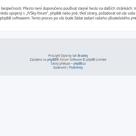
o bezpečnosti. Přesto není doporučeno používat stejné heslo na dalších stránkách. V
nikdo spojený s „FrSky-forum“, phpBB nebo jiné, třetí strany, požadovat od vás vaše
 phpBB softwarem. Tento proces po vás bude žádat zadaní vašeho uživatelského jm
ProLight Style by
Ian Bradley
Založeno na
phpBB
® Forum Software © phpBB Limited
Český překlad –
phpBB.cz
Soukromí
|
Podmínky