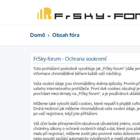
Domů
Obsah fóra
FrSky-forum - Ochrana soukromí
Toto prohlášení podrobně vysvětluje jak „FrSky-forum“ (dále je
informace shromážděné během každé vaší návštěvy.
Vaše osobní údaje jsou shromážděny dvěma způsoby. Prvním při 
vašeho internetového prohlížeče. První dvě cookies obsahují jen
procházet mezi tématy na „FrSky-forum“, a je používána k ukládá
Můžeme také vytvořit další cookies, které nepatří k phpBB soft
Druhá možnost jak můžeme shromažďovat vaše osobní údaje, je v
po vaší registrace, když jste přihlášeni.
Váš účet bude přinejmenším obsahovat uživatelské jméno, osobní
chráněny zákony o ochraně osobních údajů a dat, které jsou pla
mailu při registraci, můžeme zvolit jako povinné nebo dobrovo
nebo povolit zasílání automaticky vytvářených e-mailů phpBB s