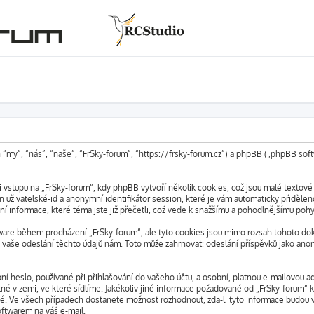
n “my”, “nás”, “naše”, “FrSky-forum”, “https://frsky-forum.cz”) a phpBB („phpBB s
vstupu na „FrSky-forum“, kdy phpBB vytvoří několik cookies, což jsou malé textové
 uživatelské-id a anonymní identifikátor session, které je vám automaticky přidělen
ní informace, které téma jste již přečetli, což vede k snažšímu a pohodlnějšímu pohy
ware během procházení „FrSky-forum“, ale tyto cookies jsou mimo rozsah tohoto doku
aše odeslání těchto údajů nám. Toto může zahrnovat: odeslání příspěvků jako anony
 heslo, používané při přihlašování do vašeho účtu, a osobní, platnou e-mailovou ad
tné v zemi, ve které sídlíme. Jakékoliv jiné informace požadované od „FrSky-forum
lné. Ve všech případech dostanete možnost rozhodnout, zda-li tyto informace budou 
oftwarem na váš e-mail.