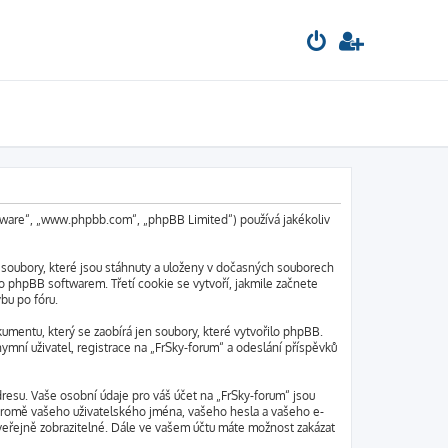
oftware“, „www.phpbb.com“, „phpBB Limited“) používá jakékoliv
 soubory, které jsou stáhnuty a uloženy v dočasných souborech
o phpBB softwarem. Třetí cookie se vytvoří, jakmile začnete
bu po fóru.
mentu, který se zaobírá jen soubory, které vytvořilo phpBB.
mní uživatel, registrace na „FrSky-forum“ a odeslání příspěvků
resu. Vaše osobní údaje pro váš účet na „FrSky-forum“ jsou
“ kromě vašeho uživatelského jména, vašeho hesla a vašeho e-
veřejně zobrazitelné. Dále ve vašem účtu máte možnost zakázat