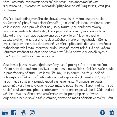
nám. Toto může zahrnovat: odeslání příspěvků jako anonymní uživatel,
registrace na „FrSky-forum“ a odeslání příspěvků po vaší registrace, když jste
přihlášeni.
Váš účet bude přinejmenším obsahovat uživatelské jméno, osobní heslo,
používané při přihlašování do vašeho účtu, a osobní, platnou e-mailovou adresu.
Vaše osobní údaje pro váš účet na „FrSky-forum“ jsou chráněny zákony
o ochraně osobních údajů a dat, které jsou platné v zemi, ve které sídlíme.
Jakékoliv jiné informace požadované od „FrSky-forum“ kromě vašeho
uživatelského jména, vašeho hesla a vašeho e-mailu při registraci, můžeme
zvolit jako povinné nebo dobrovolné. Ve všech případech dostanete možnost
rozhodnout, zda-li tyto informace budou veřejně zobrazitelné. Dále ve vašem
účtu máte možnost zakázat nebo povolit zasílání automaticky vytvářených e-
mailů phpBB softwarem na váš e-mail.
Vaše heslo je zašifrováno (jednosměrný hash) pro zajištění jeho bezpečnosti.
Přesto není doporučeno používat stejné heslo na dalších stránkách. Vaše heslo
je prostředek k přístupu k vašemu účtu na „FrSky-forum“, takže jej pečlivě
uchovejte a v žádném případě nebude nikdo spojený s „FrSky-forum“, phpBB
nebo jiné, třetí strany, požadovat od vás vaše heslo. V případě, že byste
zapomněli vaše heslo k vašemu účtu, můžete použít funkci „Zapomněl jsem své
heslo“ poskytovanou phpBB softwarem. Tento proces po vás bude žádat zadaní
vašeho uživatelského jména a vašeho e-mailu, poté phpBB software
vygeneruje heslo nové a zašle vám ho, abyste se mohli přihlásit ke svému účtu.