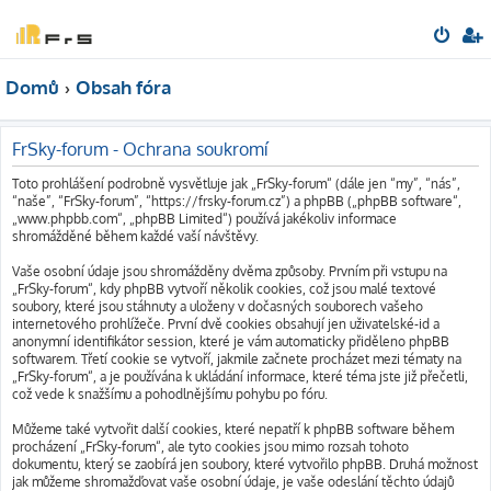
Domů
Obsah fóra
FrSky-forum - Ochrana soukromí
Toto prohlášení podrobně vysvětluje jak „FrSky-forum“ (dále jen “my”, “nás”,
“naše”, “FrSky-forum”, “https://frsky-forum.cz”) a phpBB („phpBB software“,
„www.phpbb.com“, „phpBB Limited“) používá jakékoliv informace
shromážděné během každé vaší návštěvy.
Vaše osobní údaje jsou shromážděny dvěma způsoby. Prvním při vstupu na
„FrSky-forum“, kdy phpBB vytvoří několik cookies, což jsou malé textové
soubory, které jsou stáhnuty a uloženy v dočasných souborech vašeho
internetového prohlížeče. První dvě cookies obsahují jen uživatelské-id a
anonymní identifikátor session, které je vám automaticky přiděleno phpBB
softwarem. Třetí cookie se vytvoří, jakmile začnete procházet mezi tématy na
„FrSky-forum“, a je používána k ukládání informace, které téma jste již přečetli,
což vede k snažšímu a pohodlnějšímu pohybu po fóru.
Můžeme také vytvořit další cookies, které nepatří k phpBB software během
procházení „FrSky-forum“, ale tyto cookies jsou mimo rozsah tohoto
dokumentu, který se zaobírá jen soubory, které vytvořilo phpBB. Druhá možnost
jak můžeme shromažďovat vaše osobní údaje, je vaše odeslání těchto údajů