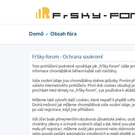
Domů
Obsah fóra
FrSky-forum - Ochrana soukromí
Toto prohlášení podrobně vysvětluje jak „FrSky-forum“ (dále je
informace shromážděné během každé vaší návštěvy.
Vaše osobní údaje jsou shromážděny dvěma způsoby. Prvním při 
vašeho internetového prohlížeče. První dvě cookies obsahují jen
procházet mezi tématy na „FrSky-forum“, a je používána k ukládá
Můžeme také vytvořit další cookies, které nepatří k phpBB soft
Druhá možnost jak můžeme shromažďovat vaše osobní údaje, je v
po vaší registrace, když jste přihlášeni.
Váš účet bude přinejmenším obsahovat uživatelské jméno, osobní
chráněny zákony o ochraně osobních údajů a dat, které jsou pla
mailu při registraci, můžeme zvolit jako povinné nebo dobrovo
nebo povolit zasílání automaticky vytvářených e-mailů phpBB s