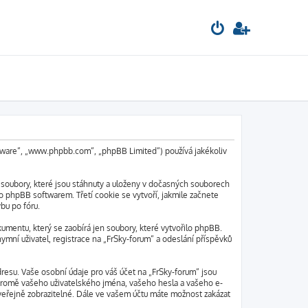
oftware“, „www.phpbb.com“, „phpBB Limited“) používá jakékoliv
 soubory, které jsou stáhnuty a uloženy v dočasných souborech
o phpBB softwarem. Třetí cookie se vytvoří, jakmile začnete
bu po fóru.
mentu, který se zaobírá jen soubory, které vytvořilo phpBB.
mní uživatel, registrace na „FrSky-forum“ a odeslání příspěvků
resu. Vaše osobní údaje pro váš účet na „FrSky-forum“ jsou
“ kromě vašeho uživatelského jména, vašeho hesla a vašeho e-
veřejně zobrazitelné. Dále ve vašem účtu máte možnost zakázat