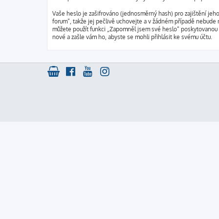
Vaše heslo je zašifrováno (jednosměrný hash) pro zajištění jeh
forum“, takže jej pečlivě uchovejte a v žádném případě nebude 
můžete použít funkci „Zapomněl jsem své heslo“ poskytovanou
nové a zašle vám ho, abyste se mohli přihlásit ke svému účtu.