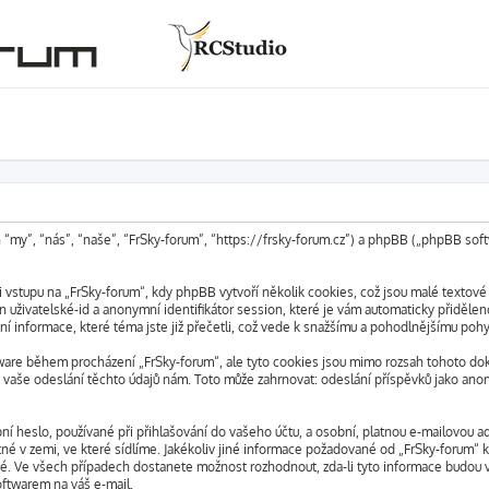
n “my”, “nás”, “naše”, “FrSky-forum”, “https://frsky-forum.cz”) a phpBB („phpBB s
vstupu na „FrSky-forum“, kdy phpBB vytvoří několik cookies, což jsou malé textové
 uživatelské-id a anonymní identifikátor session, které je vám automaticky přidělen
ní informace, které téma jste již přečetli, což vede k snažšímu a pohodlnějšímu pohy
ware během procházení „FrSky-forum“, ale tyto cookies jsou mimo rozsah tohoto doku
aše odeslání těchto údajů nám. Toto může zahrnovat: odeslání příspěvků jako anony
 heslo, používané při přihlašování do vašeho účtu, a osobní, platnou e-mailovou ad
tné v zemi, ve které sídlíme. Jakékoliv jiné informace požadované od „FrSky-forum
lné. Ve všech případech dostanete možnost rozhodnout, zda-li tyto informace budou 
oftwarem na váš e-mail.