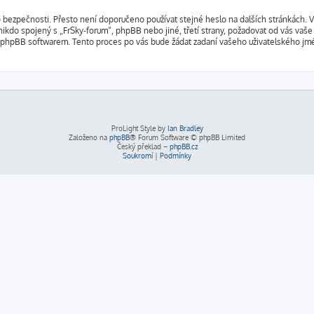
o bezpečnosti. Přesto není doporučeno používat stejné heslo na dalších stránkách. V
nikdo spojený s „FrSky-forum“, phpBB nebo jiné, třetí strany, požadovat od vás vaše
 phpBB softwarem. Tento proces po vás bude žádat zadaní vašeho uživatelského jm
ProLight Style by
Ian Bradley
Založeno na
phpBB
® Forum Software © phpBB Limited
Český překlad –
phpBB.cz
Soukromí
|
Podmínky