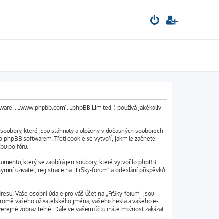
oftware“, „www.phpbb.com“, „phpBB Limited“) používá jakékoliv
 soubory, které jsou stáhnuty a uloženy v dočasných souborech
o phpBB softwarem. Třetí cookie se vytvoří, jakmile začnete
bu po fóru.
mentu, který se zaobírá jen soubory, které vytvořilo phpBB.
mní uživatel, registrace na „FrSky-forum“ a odeslání příspěvků
resu. Vaše osobní údaje pro váš účet na „FrSky-forum“ jsou
“ kromě vašeho uživatelského jména, vašeho hesla a vašeho e-
veřejně zobrazitelné. Dále ve vašem účtu máte možnost zakázat