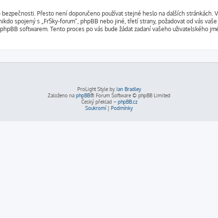
o bezpečnosti. Přesto není doporučeno používat stejné heslo na dalších stránkách. V
nikdo spojený s „FrSky-forum“, phpBB nebo jiné, třetí strany, požadovat od vás vaše
 phpBB softwarem. Tento proces po vás bude žádat zadaní vašeho uživatelského jm
ProLight Style by
Ian Bradley
Založeno na
phpBB
® Forum Software © phpBB Limited
Český překlad –
phpBB.cz
Soukromí
|
Podmínky