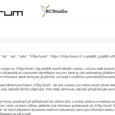
n “my”, “nás”, “naše”, “FrSky-forum”, “https://frsky-forum.cz”) a phpBB („phpBB s
vstupu na „FrSky-forum“, kdy phpBB vytvoří několik cookies, což jsou malé textové
 uživatelské-id a anonymní identifikátor session, které je vám automaticky přidělen
ní informace, které téma jste již přečetli, což vede k snažšímu a pohodlnějšímu pohy
ware během procházení „FrSky-forum“, ale tyto cookies jsou mimo rozsah tohoto doku
aše odeslání těchto údajů nám. Toto může zahrnovat: odeslání příspěvků jako anony
 heslo, používané při přihlašování do vašeho účtu, a osobní, platnou e-mailovou ad
tné v zemi, ve které sídlíme. Jakékoliv jiné informace požadované od „FrSky-forum
lné. Ve všech případech dostanete možnost rozhodnout, zda-li tyto informace budou 
oftwarem na váš e-mail.