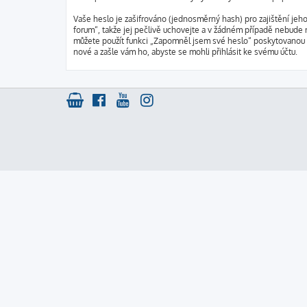
Vaše heslo je zašifrováno (jednosměrný hash) pro zajištění jeh
forum“, takže jej pečlivě uchovejte a v žádném případě nebude 
můžete použít funkci „Zapomněl jsem své heslo“ poskytovanou
nové a zašle vám ho, abyste se mohli přihlásit ke svému účtu.