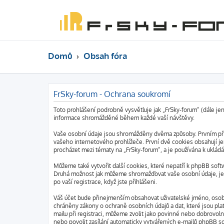
Domů
Obsah fóra
FrSky-forum - Ochrana soukromí
Toto prohlášení podrobně vysvětluje jak „FrSky-forum“ (dále je
informace shromážděné během každé vaší návštěvy.
Vaše osobní údaje jsou shromážděny dvěma způsoby. Prvním při 
vašeho internetového prohlížeče. První dvě cookies obsahují jen
procházet mezi tématy na „FrSky-forum“, a je používána k ukládá
Můžeme také vytvořit další cookies, které nepatří k phpBB soft
Druhá možnost jak můžeme shromažďovat vaše osobní údaje, je v
po vaší registrace, když jste přihlášeni.
Váš účet bude přinejmenším obsahovat uživatelské jméno, osobní
chráněny zákony o ochraně osobních údajů a dat, které jsou pla
mailu při registraci, můžeme zvolit jako povinné nebo dobrovo
nebo povolit zasílání automaticky vytvářených e-mailů phpBB s