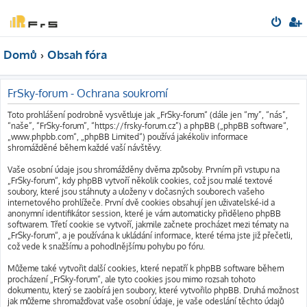
Domů
Obsah fóra
FrSky-forum - Ochrana soukromí
Toto prohlášení podrobně vysvětluje jak „FrSky-forum“ (dále jen “my”, “nás”,
“naše”, “FrSky-forum”, “https://frsky-forum.cz”) a phpBB („phpBB software“,
„www.phpbb.com“, „phpBB Limited“) používá jakékoliv informace
shromážděné během každé vaší návštěvy.
Vaše osobní údaje jsou shromážděny dvěma způsoby. Prvním při vstupu na
„FrSky-forum“, kdy phpBB vytvoří několik cookies, což jsou malé textové
soubory, které jsou stáhnuty a uloženy v dočasných souborech vašeho
internetového prohlížeče. První dvě cookies obsahují jen uživatelské-id a
anonymní identifikátor session, které je vám automaticky přiděleno phpBB
softwarem. Třetí cookie se vytvoří, jakmile začnete procházet mezi tématy na
„FrSky-forum“, a je používána k ukládání informace, které téma jste již přečetli,
což vede k snažšímu a pohodlnějšímu pohybu po fóru.
Můžeme také vytvořit další cookies, které nepatří k phpBB software během
procházení „FrSky-forum“, ale tyto cookies jsou mimo rozsah tohoto
dokumentu, který se zaobírá jen soubory, které vytvořilo phpBB. Druhá možnost
jak můžeme shromažďovat vaše osobní údaje, je vaše odeslání těchto údajů