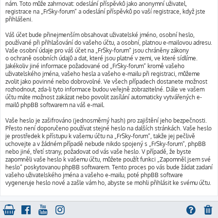
nám. Toto může zahrnovat: odeslání příspěvků jako anonymní uživatel,
registrace na „FrSky-forum“ a odeslání příspěvků po vaší registrace, když jste
přihlášeni.
Váš účet bude přinejmenším obsahovat uživatelské jméno, osobní heslo,
používané při přihlašování do vašeho účtu, a osobní, platnou e-mailovou adresu.
Vaše osobní údaje pro váš účet na „FrSky-forum“ jsou chráněny zákony
o ochraně osobních údajů a dat, které jsou platné v zemi, ve které sídlíme.
Jakékoliv jiné informace požadované od „FrSky-forum“ kromě vašeho
uživatelského jména, vašeho hesla a vašeho e-mailu při registraci, můžeme
zvolit jako povinné nebo dobrovolné. Ve všech případech dostanete možnost
rozhodnout, zda-li tyto informace budou veřejně zobrazitelné. Dále ve vašem
účtu máte možnost zakázat nebo povolit zasílání automaticky vytvářených e-
mailů phpBB softwarem na váš e-mail.
Vaše heslo je zašifrováno (jednosměrný hash) pro zajištění jeho bezpečnosti.
Přesto není doporučeno používat stejné heslo na dalších stránkách. Vaše heslo
je prostředek k přístupu k vašemu účtu na „FrSky-forum“, takže jej pečlivě
uchovejte a v žádném případě nebude nikdo spojený s „FrSky-forum“, phpBB
nebo jiné, třetí strany, požadovat od vás vaše heslo. V případě, že byste
zapomněli vaše heslo k vašemu účtu, můžete použít funkci „Zapomněl jsem své
heslo“ poskytovanou phpBB softwarem. Tento proces po vás bude žádat zadaní
vašeho uživatelského jména a vašeho e-mailu, poté phpBB software
vygeneruje heslo nové a zašle vám ho, abyste se mohli přihlásit ke svému účtu.