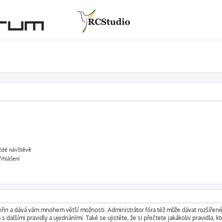
aždé návštěvě
řihlášení
vteřin a dává vám mnohem větší možnosti. Administrátor fóra též může dávat rozšířen
s dalšími pravidly a ujednáními. Také se ujistěte, že si přečtete jakákoliv pravidla, kt