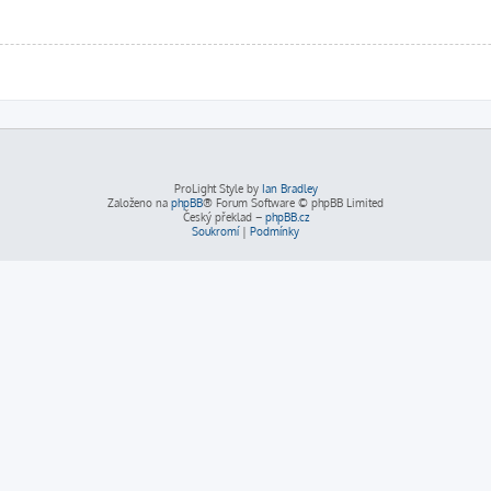
ProLight Style by
Ian Bradley
Založeno na
phpBB
® Forum Software © phpBB Limited
Český překlad –
phpBB.cz
Soukromí
|
Podmínky