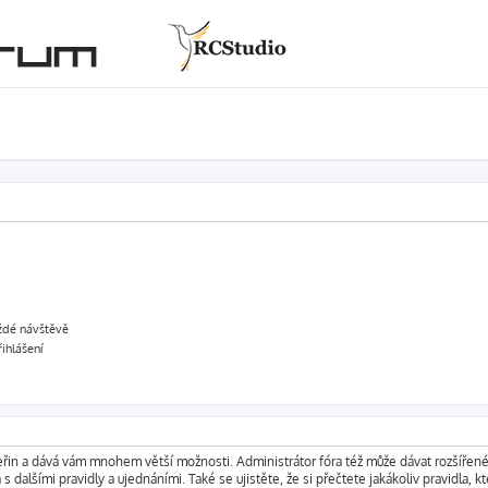
aždé návštěvě
řihlášení
vteřin a dává vám mnohem větší možnosti. Administrátor fóra též může dávat rozšířen
s dalšími pravidly a ujednáními. Také se ujistěte, že si přečtete jakákoliv pravidla, kt