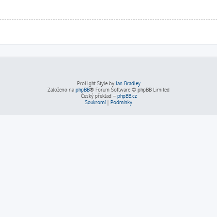
ProLight Style by
Ian Bradley
Založeno na
phpBB
® Forum Software © phpBB Limited
Český překlad –
phpBB.cz
Soukromí
|
Podmínky