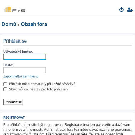
Domů
Obsah fóra
Přihlásit se
Uživatelské jméno:
Heslo:
Zapomněl(a) jsem heslo
Přihlásit mě automaticky při každé návštěvě
Skrýt můj online stav pro toto přihlášení
REGISTROVAT
Pro přihlášení musíte být registrován. Registrace trvá jen pár vteřin a dává vám
mnohem větší možnosti. Administrátor fóra též může dávat rozšířené pravomoci
registrovaným uživatelům. Před registrací se ujistěte, že jste se obeznámili