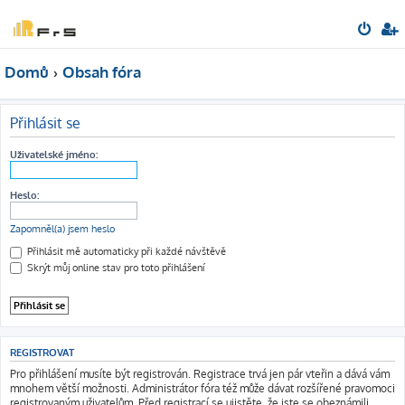
Domů
Obsah fóra
Přihlásit se
Uživatelské jméno:
Heslo:
Zapomněl(a) jsem heslo
Přihlásit mě automaticky při každé návštěvě
Skrýt můj online stav pro toto přihlášení
REGISTROVAT
Pro přihlášení musíte být registrován. Registrace trvá jen pár vteřin a dává vám
mnohem větší možnosti. Administrátor fóra též může dávat rozšířené pravomoci
registrovaným uživatelům. Před registrací se ujistěte, že jste se obeznámili