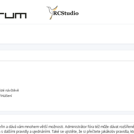
aždé návštěvě
řihlášení
vteřin a dává vám mnohem větší možnosti. Administrátor fóra též může dávat rozšířen
s dalšími pravidly a ujednáními. Také se ujistěte, že si přečtete jakákoliv pravidla, kt