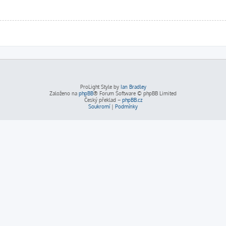
ProLight Style by
Ian Bradley
Založeno na
phpBB
® Forum Software © phpBB Limited
Český překlad –
phpBB.cz
Soukromí
|
Podmínky