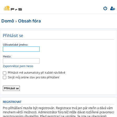
Domů
Obsah fóra
Přihlásit se
Uživatelské jméno:
Heslo:
Zapomněl(a) jsem heslo
Přihlásit mě automaticky při každé návštěvě
Skrýt můj online stav pro toto přihlášení
REGISTROVAT
Pro přihlášení musíte být registrován. Registrace trvá jen pár vteřin a dává vám
mnohem větší možnosti. Administrátor fóra též může dávat rozšířené pravomoci
registrovaným uživatelům. Před registrací se ujistěte, že jste se obeznámili