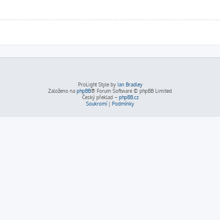
ProLight Style by
Ian Bradley
Založeno na
phpBB
® Forum Software © phpBB Limited
Český překlad –
phpBB.cz
Soukromí
|
Podmínky