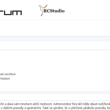
aždé návštěvě
řihlášení
vteřin a dává vám mnohem větší možnosti. Administrátor fóra též může dávat rozšířen
s dalšími pravidly a ujednáními. Také se ujistěte, že si přečtete jakákoliv pravidla, kt