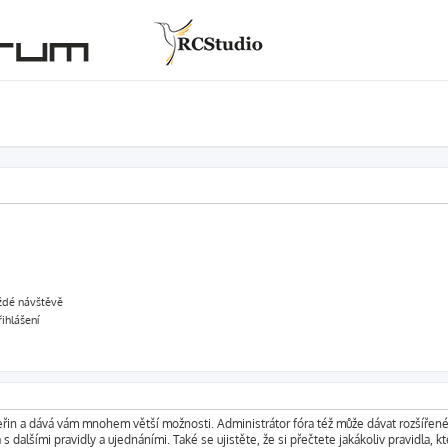
aždé návštěvě
řihlášení
vteřin a dává vám mnohem větší možnosti. Administrátor fóra též může dávat rozšířen
s dalšími pravidly a ujednáními. Také se ujistěte, že si přečtete jakákoliv pravidla, kt