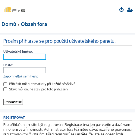
Domů
Obsah fóra
Prosím přihlaste se pro použití uživatelského panelu.
Uživatelské jméno:
Heslo:
Zapomněl(a) jsem heslo
Přihlásit mě automaticky při každé návštěvě
Skrýt můj online stav pro toto přihlášení
REGISTROVAT
Pro přihlášení musíte být registrován. Registrace trvá jen pár vteřin a dává vám
mnohem větší možnosti. Administrátor fóra též může dávat rozšířené pravomoci
registrovaným uživatelům. Před registrací se ujistěte, že jste se obeznámili