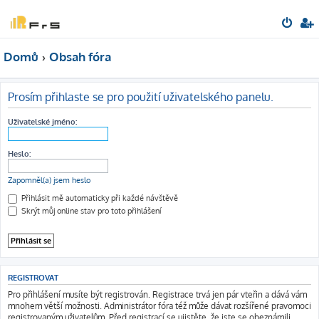
Domů
Obsah fóra
Prosím přihlaste se pro použití uživatelského panelu.
Uživatelské jméno:
Heslo:
Zapomněl(a) jsem heslo
Přihlásit mě automaticky při každé návštěvě
Skrýt můj online stav pro toto přihlášení
REGISTROVAT
Pro přihlášení musíte být registrován. Registrace trvá jen pár vteřin a dává vám
mnohem větší možnosti. Administrátor fóra též může dávat rozšířené pravomoci
registrovaným uživatelům. Před registrací se ujistěte, že jste se obeznámili