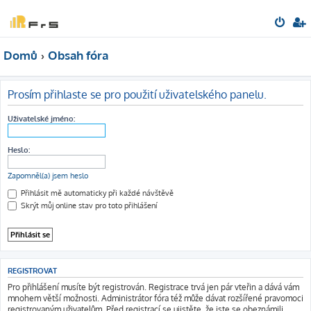
Domů
Obsah fóra
Prosím přihlaste se pro použití uživatelského panelu.
Uživatelské jméno:
Heslo:
Zapomněl(a) jsem heslo
Přihlásit mě automaticky při každé návštěvě
Skrýt můj online stav pro toto přihlášení
REGISTROVAT
Pro přihlášení musíte být registrován. Registrace trvá jen pár vteřin a dává vám
mnohem větší možnosti. Administrátor fóra též může dávat rozšířené pravomoci
registrovaným uživatelům. Před registrací se ujistěte, že jste se obeznámili