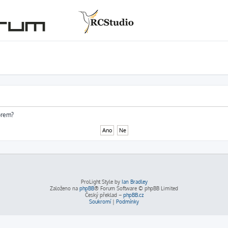
órem?
ProLight Style by
Ian Bradley
Založeno na
phpBB
® Forum Software © phpBB Limited
Český překlad –
phpBB.cz
Soukromí
|
Podmínky