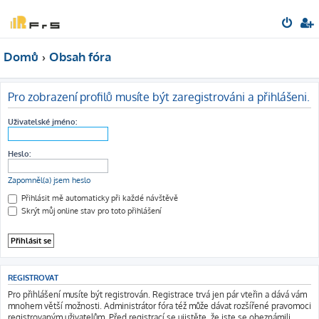
Domů
Obsah fóra
Pro zobrazení profilů musíte být zaregistrováni a přihlášeni.
Uživatelské jméno:
Heslo:
Zapomněl(a) jsem heslo
Přihlásit mě automaticky při každé návštěvě
Skrýt můj online stav pro toto přihlášení
REGISTROVAT
Pro přihlášení musíte být registrován. Registrace trvá jen pár vteřin a dává vám
mnohem větší možnosti. Administrátor fóra též může dávat rozšířené pravomoci
registrovaným uživatelům. Před registrací se ujistěte, že jste se obeznámili