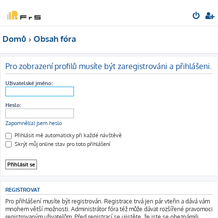
Domů
Obsah fóra
Pro zobrazení profilů musíte být zaregistrováni a přihlášeni.
Uživatelské jméno:
Heslo:
Zapomněl(a) jsem heslo
Přihlásit mě automaticky při každé návštěvě
Skrýt můj online stav pro toto přihlášení
REGISTROVAT
Pro přihlášení musíte být registrován. Registrace trvá jen pár vteřin a dává vám
mnohem větší možnosti. Administrátor fóra též může dávat rozšířené pravomoci
registrovaným uživatelům. Před registrací se ujistěte, že jste se obeznámili