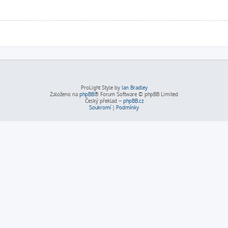
ProLight Style by
Ian Bradley
Založeno na
phpBB
® Forum Software © phpBB Limited
Český překlad –
phpBB.cz
Soukromí
|
Podmínky