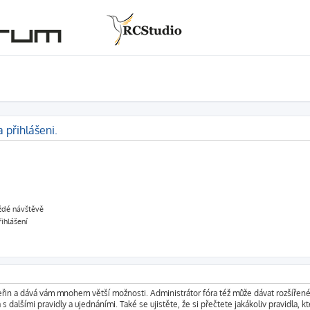
 přihlášeni.
aždé návštěvě
řihlášení
vteřin a dává vám mnohem větší možnosti. Administrátor fóra též může dávat rozšířen
s dalšími pravidly a ujednáními. Také se ujistěte, že si přečtete jakákoliv pravidla, kt