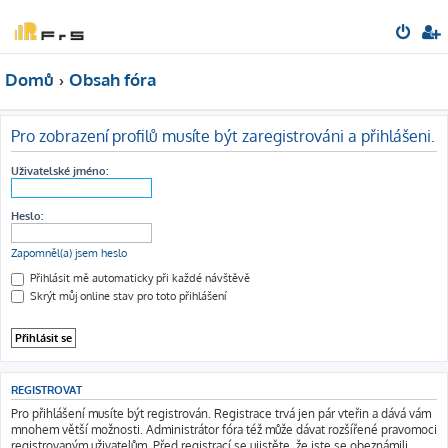
Domů
Obsah fóra
Pro zobrazení profilů musíte být zaregistrováni a přihlášeni.
Uživatelské jméno:
Heslo:
Zapomněl(a) jsem heslo
Přihlásit mě automaticky při každé návštěvě
Skrýt můj online stav pro toto přihlášení
REGISTROVAT
Pro přihlášení musíte být registrován. Registrace trvá jen pár vteřin a dává vám
mnohem větší možnosti. Administrátor fóra též může dávat rozšířené pravomoci
registrovaným uživatelům. Před registrací se ujistěte, že jste se obeznámili