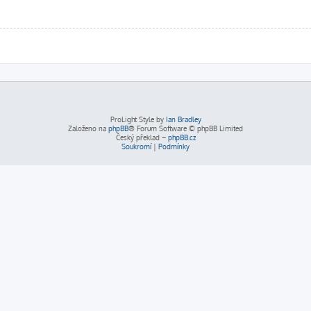
ProLight Style by
Ian Bradley
Založeno na
phpBB
® Forum Software © phpBB Limited
Český překlad –
phpBB.cz
Soukromí
|
Podmínky