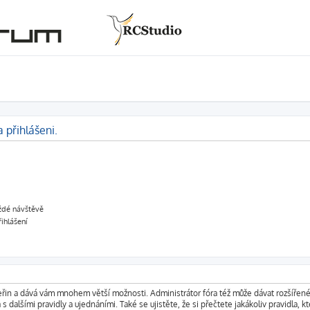
 přihlášeni.
aždé návštěvě
řihlášení
vteřin a dává vám mnohem větší možnosti. Administrátor fóra též může dávat rozšířen
s dalšími pravidly a ujednáními. Také se ujistěte, že si přečtete jakákoliv pravidla, kt