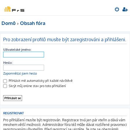
Domů
Obsah fóra
Pro zobrazení profilů musíte být zaregistrováni a přihlášeni.
Uživatelské jméno:
Heslo:
Zapomněl(a) jsem heslo
Přihlásit mě automaticky při každé návštěvě
Skrýt můj online stav pro toto přihlášení
REGISTROVAT
Pro přihlášení musíte být registrován. Registrace trvá jen pár vteřin a dává vám
mnohem větší možnosti. Administrátor fóra též může dávat rozšířené pravomoci
registrovaným uživatelům. Před registrací se ujistěte, že jste se obeznámili