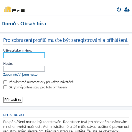
Domů
Obsah fóra
Pro zobrazení profilů musíte být zaregistrováni a přihlášeni.
Uživatelské jméno:
Heslo:
Zapomněl(a) jsem heslo
Přihlásit mě automaticky při každé návštěvě
Skrýt můj online stav pro toto přihlášení
REGISTROVAT
Pro přihlášení musíte být registrován. Registrace trvá jen pár vteřin a dává vám
mnohem větší možnosti. Administrátor fóra též může dávat rozšířené pravomoci
registrovaným uživatelům. Před registrací se ujistěte, že jste se obeznámili