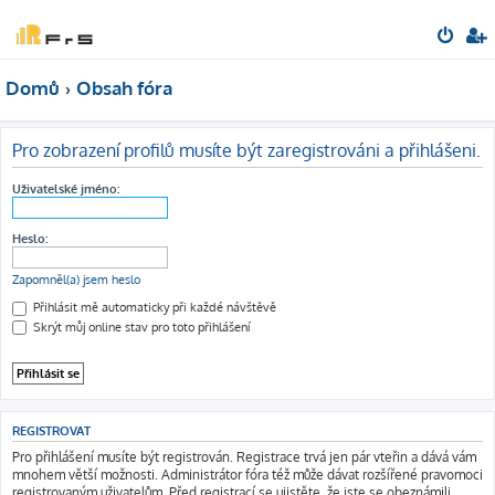
Domů
Obsah fóra
Pro zobrazení profilů musíte být zaregistrováni a přihlášeni.
Uživatelské jméno:
Heslo:
Zapomněl(a) jsem heslo
Přihlásit mě automaticky při každé návštěvě
Skrýt můj online stav pro toto přihlášení
REGISTROVAT
Pro přihlášení musíte být registrován. Registrace trvá jen pár vteřin a dává vám
mnohem větší možnosti. Administrátor fóra též může dávat rozšířené pravomoci
registrovaným uživatelům. Před registrací se ujistěte, že jste se obeznámili