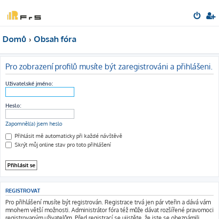
Domů
Obsah fóra
Pro zobrazení profilů musíte být zaregistrováni a přihlášeni.
Uživatelské jméno:
Heslo:
Zapomněl(a) jsem heslo
Přihlásit mě automaticky při každé návštěvě
Skrýt můj online stav pro toto přihlášení
REGISTROVAT
Pro přihlášení musíte být registrován. Registrace trvá jen pár vteřin a dává vám
mnohem větší možnosti. Administrátor fóra též může dávat rozšířené pravomoci
registrovaným uživatelům. Před registrací se ujistěte, že jste se obeznámili