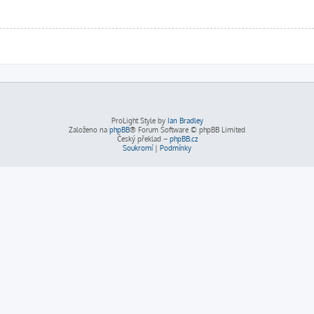
ProLight Style by
Ian Bradley
Založeno na
phpBB
® Forum Software © phpBB Limited
Český překlad –
phpBB.cz
Soukromí
|
Podmínky