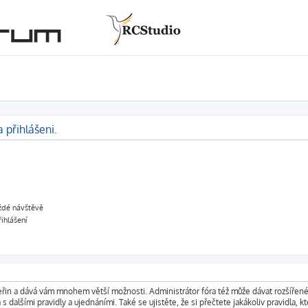
 přihlášeni.
aždé návštěvě
řihlášení
vteřin a dává vám mnohem větší možnosti. Administrátor fóra též může dávat rozšířen
s dalšími pravidly a ujednáními. Také se ujistěte, že si přečtete jakákoliv pravidla, kt