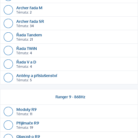
Archer řada M
Témata:
2
Archer řada SR
Témata:
34
Řada Tandem
Témata:
21
Řada TWiN
Témata:
4
Řada V a D
Témata:
4
Antény a příslušenství
Témata:
5
Ranger 9 - 868Hz
Moduly R9
Témata:
11
Přijímače R9
Témata:
19
Obecně o R9