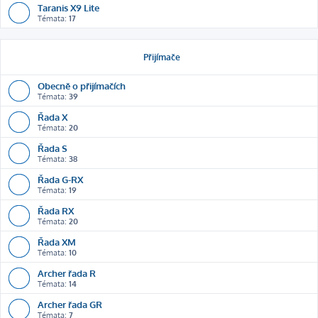
Taranis X9 Lite
Témata:
17
Přijímače
Obecně o přijímačích
Témata:
39
Řada X
Témata:
20
Řada S
Témata:
38
Řada G-RX
Témata:
19
Řada RX
Témata:
20
Řada XM
Témata:
10
Archer řada R
Témata:
14
Archer řada GR
Témata:
7