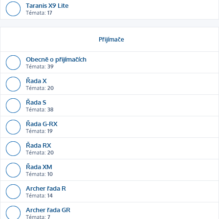
Taranis X9 Lite
Témata:
17
Přijímače
Obecně o přijímačích
Témata:
39
Řada X
Témata:
20
Řada S
Témata:
38
Řada G-RX
Témata:
19
Řada RX
Témata:
20
Řada XM
Témata:
10
Archer řada R
Témata:
14
Archer řada GR
Témata:
7