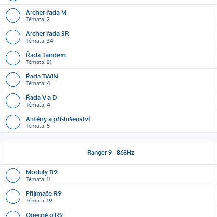
Archer řada M
Témata:
2
Archer řada SR
Témata:
34
Řada Tandem
Témata:
21
Řada TWiN
Témata:
4
Řada V a D
Témata:
4
Antény a příslušenství
Témata:
5
Ranger 9 - 868Hz
Moduly R9
Témata:
11
Přijímače R9
Témata:
19
Obecně o R9