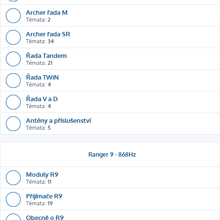
Archer řada M
Témata:
2
Archer řada SR
Témata:
34
Řada Tandem
Témata:
21
Řada TWiN
Témata:
4
Řada V a D
Témata:
4
Antény a příslušenství
Témata:
5
Ranger 9 - 868Hz
Moduly R9
Témata:
11
Přijímače R9
Témata:
19
Obecně o R9