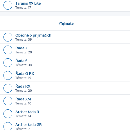
Taranis X9 Lite
Témata:
17
Přijímače
Obecně o přijímačích
Témata:
39
Řada X
Témata:
20
Řada S
Témata:
38
Řada G-RX
Témata:
19
Řada RX
Témata:
20
Řada XM
Témata:
10
Archer řada R
Témata:
14
Archer řada GR
Témata:
7