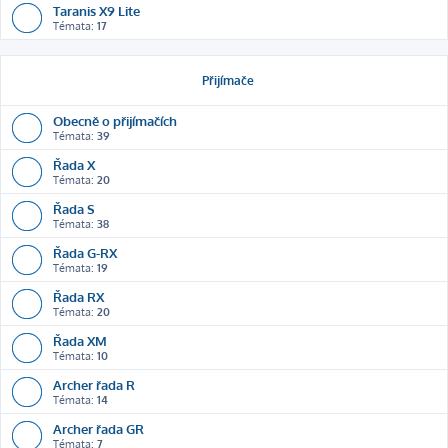
Taranis X9 Lite
Témata:
17
Přijímače
Obecně o přijímačích
Témata:
39
Řada X
Témata:
20
Řada S
Témata:
38
Řada G-RX
Témata:
19
Řada RX
Témata:
20
Řada XM
Témata:
10
Archer řada R
Témata:
14
Archer řada GR
Témata:
7