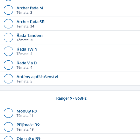
Archer řada M
Témata:
2
Archer řada SR
Témata:
34
Řada Tandem
Témata:
21
Řada TWiN
Témata:
4
Řada V a D
Témata:
4
Antény a příslušenství
Témata:
5
Ranger 9 - 868Hz
Moduly R9
Témata:
11
Přijímače R9
Témata:
19
Obecně o R9