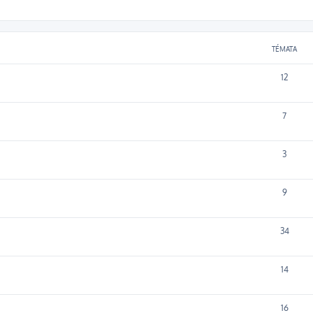
TÉMATA
12
7
3
9
34
14
16