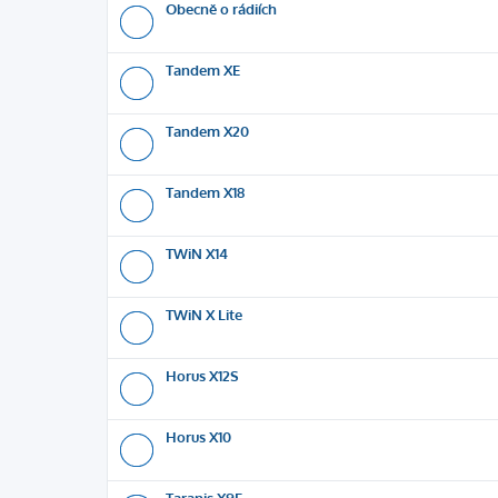
Obecně o rádiích
Tandem XE
Tandem X20
Tandem X18
TWiN X14
TWiN X Lite
Horus X12S
Horus X10
Taranis X9E