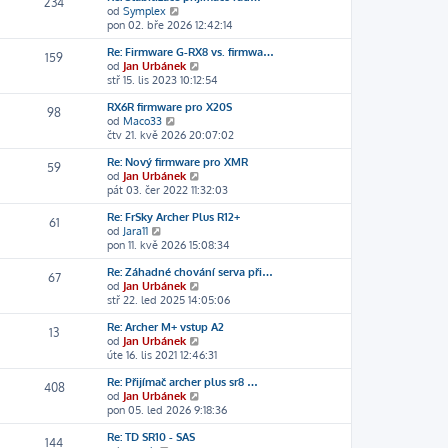
234
p
p
k
Z
od
Symplex
a
p
ř
ě
o
pon 02. bře 2026 12:42:14
z
o
í
v
b
i
s
s
e
Re: Firmware G-RX8 vs. firmwa…
r
t
l
159
p
k
Z
od
Jan Urbánek
a
p
e
ě
o
stř 15. lis 2023 10:12:54
z
o
d
v
b
i
s
n
e
RX6R firmware pro X20S
r
t
l
í
98
k
Z
od
Maco33
a
p
e
p
o
čtv 21. kvě 2026 20:07:02
z
o
d
ř
b
i
s
n
í
Re: Nový firmware pro XMR
r
t
l
í
s
59
Z
od
Jan Urbánek
a
p
e
p
p
o
pát 03. čer 2022 11:32:03
z
o
d
ř
ě
b
i
s
n
í
v
Re: FrSky Archer Plus R12+
r
t
l
í
s
61
e
Z
od
Jara11
a
p
e
p
p
k
o
pon 11. kvě 2026 15:08:34
z
o
d
ř
ě
b
i
s
n
í
v
Re: Záhadné chování serva při…
r
t
l
í
s
67
e
Z
od
Jan Urbánek
a
p
e
p
p
k
o
stř 22. led 2025 14:05:06
z
o
d
ř
ě
b
i
s
n
í
v
Re: Archer M+ vstup A2
r
t
l
í
s
13
e
Z
od
Jan Urbánek
a
p
e
p
p
k
o
úte 16. lis 2021 12:46:31
z
o
d
ř
ě
b
i
s
n
í
v
Re: Přijímač archer plus sr8 …
r
t
l
í
s
408
e
Z
od
Jan Urbánek
a
p
e
p
p
k
o
pon 05. led 2026 9:18:36
z
o
d
ř
ě
b
i
s
n
í
v
Re: TD SR10 - SAS
r
t
l
í
s
144
e