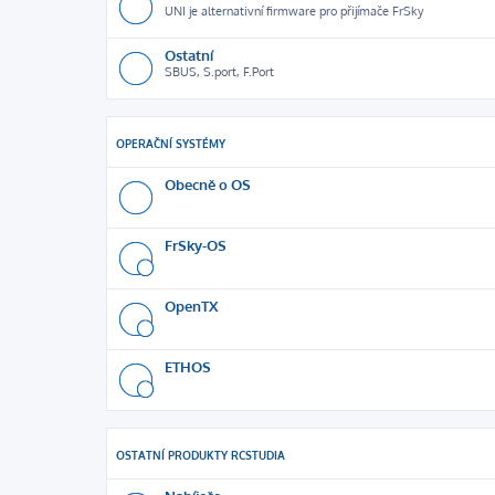
UNI je alternativní firmware pro přijímače FrSky
Ostatní
SBUS, S.port, F.Port
OPERAČNÍ SYSTÉMY
Obecně o OS
FrSky-OS
OpenTX
ETHOS
OSTATNÍ PRODUKTY RCSTUDIA