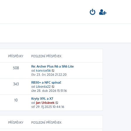
PŘÍSPĚVKY
POSLEDNÍ PŘÍSPĚVEK
Re: Archer Plus R6 a SR6 Lite
508
Z
od
konvice56
o
čtv 23. črc 2026 21:22:20
b
RB30+ a NFC spínač
r
343
Z
od
Liborda22
a
o
úte 28. dub 2026 15:51:16
z
b
i
Kryty X9L a X7
r
t
10
Z
od
Jan Urbánek
a
p
o
stř 29. říj 2025 10:44:16
z
o
b
i
s
r
t
l
a
p
e
PŘÍSPĚVKY
POSLEDNÍ PŘÍSPĚVEK
z
o
d
i
s
n