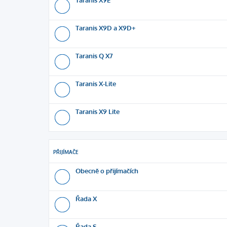
Taranis X9D a X9D+
Taranis Q X7
Taranis X-Lite
Taranis X9 Lite
PŘIJÍMAČE
Obecně o přijímačích
Řada X
Řada S