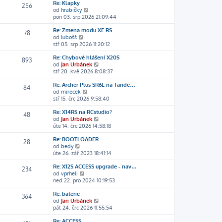
t
l
í
Re: Klapky
256
p
e
p
Z
od
hrabičky
o
d
ř
o
pon 03. srp 2026 21:09:44
s
n
í
b
l
í
s
Re: Zmena modu XE RS
r
78
e
p
p
Z
od
lubošš
a
d
ř
ě
o
stř 05. srp 2026 11:20:12
z
n
í
v
b
i
í
s
e
Re: Chybové hlášení X20S
r
t
893
p
p
k
Z
od
Jan Urbánek
a
p
ř
ě
o
stř 20. kvě 2026 8:08:37
z
o
í
v
b
i
s
s
e
Re: Archer Plus SR6L na Tande…
r
t
l
84
p
k
Z
od
mirecek
a
p
e
ě
o
stř 15. črc 2026 9:58:40
z
o
d
v
b
i
s
n
e
Re: X14RS na RCstudio?
r
t
l
í
48
k
Z
od
Jan Urbánek
a
p
e
p
o
úte 14. črc 2026 14:58:18
z
o
d
ř
b
i
s
n
í
Re: BOOTLOADER
r
t
l
í
s
28
Z
od
bedy
a
p
e
p
p
o
úte 26. zář 2023 18:41:14
z
o
d
ř
ě
b
i
s
n
í
v
Re: X12S ACCESS upgrade - nav…
r
t
l
í
s
234
e
Z
od
vprheli
a
p
e
p
p
k
o
ned 22. pro 2024 10:19:53
z
o
d
ř
ě
b
i
s
n
í
v
Re: baterie
r
t
l
í
s
364
e
Z
od
Jan Urbánek
a
p
e
p
p
k
o
pát 24. črc 2026 11:55:54
z
o
d
ř
ě
b
i
s
n
í
v
Re: ACCESS
r
t