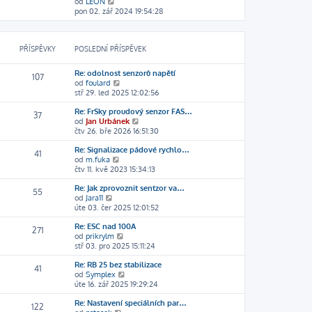
k
Z
od
LEON
a
p
e
ě
o
pon 02. zář 2024 19:54:28
z
o
d
v
b
i
s
n
e
r
t
l
í
k
a
p
e
p
PŘÍSPĚVKY
POSLEDNÍ PŘÍSPĚVEK
z
o
d
ř
i
s
n
í
t
l
í
s
Re: odolnost senzorů napětí
107
p
e
p
p
Z
od
foulard
o
d
ř
ě
o
stř 29. led 2025 12:02:56
s
n
í
v
b
l
í
s
e
Re: FrSky proudový senzor FAS…
r
37
e
p
p
k
Z
od
Jan Urbánek
a
d
ř
ě
o
čtv 26. bře 2026 16:51:30
z
n
í
v
b
i
í
s
e
Re: Signalizace pádové rychlo…
r
t
41
p
p
k
Z
od
m.fuka
a
p
ř
ě
o
čtv 11. kvě 2023 15:34:13
z
o
í
v
b
i
s
s
e
Re: Jak zprovoznit sentzor va…
r
t
l
55
p
k
Z
od
Jara11
a
p
e
ě
o
úte 03. čer 2025 12:01:52
z
o
d
v
b
i
s
n
e
Re: ESC nad 100A
r
t
l
í
271
k
Z
od
prikrylm
a
p
e
p
o
stř 03. pro 2025 15:11:24
z
o
d
ř
b
i
s
n
í
Re: RB 25 bez stabilizace
r
t
l
í
s
41
Z
od
Symplex
a
p
e
p
p
o
úte 16. zář 2025 19:29:24
z
o
d
ř
ě
b
i
s
n
í
v
Re: Nastavení speciálních par…
r
t
l
í
s
122
e