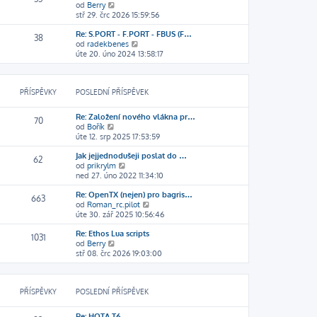
p
Z
od
Berry
a
p
ř
o
stř 29. črc 2026 15:59:56
z
o
í
b
i
s
s
Re: S.PORT - F.PORT - FBUS (F…
r
t
l
38
p
Z
od
radekbenes
a
p
e
ě
o
úte 20. úno 2024 13:58:17
z
o
d
v
b
i
s
n
e
r
t
l
í
k
a
p
e
p
PŘÍSPĚVKY
POSLEDNÍ PŘÍSPĚVEK
z
o
d
ř
i
s
n
í
t
l
í
s
Re: Založení nového vlákna pr…
70
p
e
p
p
Z
od
Bořík
o
d
ř
ě
o
úte 12. srp 2025 17:53:59
s
n
í
v
b
l
í
s
e
Jak jejjednodušeji poslat do …
r
62
e
p
p
k
Z
od
prikrylm
a
d
ř
ě
o
ned 27. úno 2022 11:34:10
z
n
í
v
b
i
í
s
e
Re: OpenTX (nejen) pro bagris…
r
t
663
p
p
k
Z
od
Roman_rc.pilot
a
p
ř
ě
o
úte 30. zář 2025 10:56:46
z
o
í
v
b
i
s
s
e
Re: Ethos Lua scripts
r
t
l
1031
p
k
Z
od
Berry
a
p
e
ě
o
stř 08. črc 2026 19:03:00
z
o
d
v
b
i
s
n
e
r
t
l
í
k
a
p
e
p
PŘÍSPĚVKY
POSLEDNÍ PŘÍSPĚVEK
z
o
d
ř
i
s
n
í
t
l
í
s
Re: HOTA T6