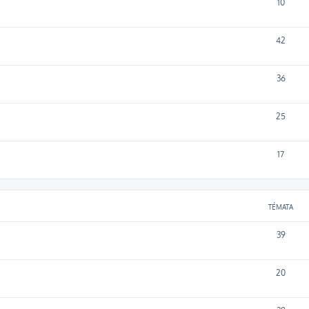
10
42
36
25
17
TÉMATA
39
20