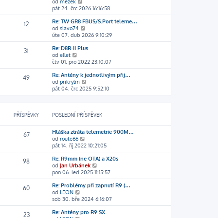
Z
od
mezek
a
p
e
p
p
k
o
pát 24. črc 2026 16:16:58
z
o
d
ř
ě
b
i
s
n
í
v
Re: TW GR8 FBUS/S.Port teleme…
r
t
l
í
s
12
e
Z
od
slavo74
a
p
e
p
p
k
o
úte 07. dub 2026 9:10:29
z
o
d
ř
ě
b
i
s
n
í
v
Re: D8R-II Plus
r
t
l
í
s
31
e
Z
od
ellet
a
p
e
p
p
k
o
čtv 01. pro 2022 23:10:07
z
o
d
ř
ě
b
i
s
n
í
v
Re: Antény k jednotlivým přij…
r
t
l
í
s
49
e
Z
od
prikrylm
a
p
e
p
p
k
o
pát 04. črc 2025 9:52:10
z
o
d
ř
ě
b
i
s
n
í
v
r
t
l
í
s
e
a
p
e
p
p
k
PŘÍSPĚVKY
POSLEDNÍ PŘÍSPĚVEK
z
o
d
ř
ě
i
s
n
í
v
t
l
í
s
e
Hláška ztráta telemetrie 900M…
67
p
e
p
p
k
Z
od
route66
o
d
ř
ě
o
pát 14. říj 2022 10:21:05
s
n
í
v
b
l
í
s
e
Re: R9mm (ne OTA) a X20s
r
98
e
p
p
k
Z
od
Jan Urbánek
a
d
ř
ě
o
pon 06. led 2025 11:15:57
z
n
í
v
b
i
í
s
e
Re: Problémy při zapnutí R9 (…
r
t
60
p
p
k
Z
od
LEON
a
p
ř
ě
o
sob 30. bře 2024 6:16:07
z
o
í
v
b
i
s
s
e
Re: Antény pro R9 SX
r
t
l
23
p