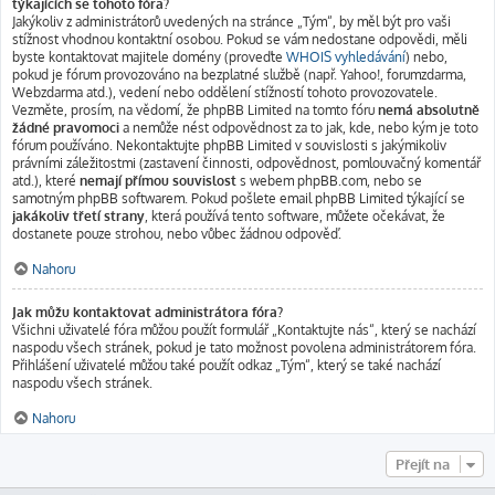
týkajících se tohoto fóra?
Jakýkoliv z administrátorů uvedených na stránce „Tým“, by měl být pro vaši
stížnost vhodnou kontaktní osobou. Pokud se vám nedostane odpovědi, měli
byste kontaktovat majitele domény (proveďte
WHOIS vyhledávání
) nebo,
pokud je fórum provozováno na bezplatné službě (např. Yahoo!, forumzdarma,
Webzdarma atd.), vedení nebo oddělení stížností tohoto provozovatele.
Vezměte, prosím, na vědomí, že phpBB Limited na tomto fóru
nemá absolutně
žádné pravomoci
a nemůže nést odpovědnost za to jak, kde, nebo kým je toto
fórum používáno. Nekontaktujte phpBB Limited v souvislosti s jakýmikoliv
právními záležitostmi (zastavení činnosti, odpovědnost, pomlouvačný komentář
atd.), které
nemají přímou souvislost
s webem phpBB.com, nebo se
samotným phpBB softwarem. Pokud pošlete email phpBB Limited týkající se
jakákoliv třetí strany
, která používá tento software, můžete očekávat, že
dostanete pouze strohou, nebo vůbec žádnou odpověď.
Nahoru
Jak můžu kontaktovat administrátora fóra?
Všichni uživatelé fóra můžou použít formulář „Kontaktujte nás“, který se nachází
naspodu všech stránek, pokud je tato možnost povolena administrátorem fóra.
Přihlášení uživatelé můžou také použít odkaz „Tým“, který se také nachází
naspodu všech stránek.
Nahoru
Přejít na