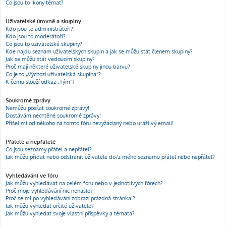
Co jsou to ikony témat?
Uživatelské úrovně a skupiny
Kdo jsou to administrátoři?
Kdo jsou to moderátoři?
Co jsou to uživatelské skupiny?
Kde najdu seznam uživatelských skupin a jak se můžu stát členem skupiny?
Jak se můžu stát vedoucím skupiny?
Proč mají některé uživatelské skupiny jinou barvu?
Co je to „Výchozí uživatelská skupina“?
K čemu slouží odkaz „Tým“?
Soukromé zprávy
Nemůžu posílat soukromé zprávy!
Dostávám nechtěné soukromé zprávy!
Přišel mi od někoho na tomto fóru nevyžádaný nebo urážlivý email!
Přátelé a nepřátelé
Co jsou seznamy přátel a nepřátel?
Jak můžu přidat nebo odstranit uživatele do/z mého seznamu přátel nebo nepřátel?
Vyhledávání ve fóru
Jak můžu vyhledávat na celém fóru nebo v jednotlivých fórech?
Proč moje vyhledávání nic nenašlo?
Proč se mi po vyhledávání zobrazí prázdná stránka!?
Jak můžu vyhledat určité uživatele?
Jak můžu vyhledat svoje vlastní příspěvky a témata?