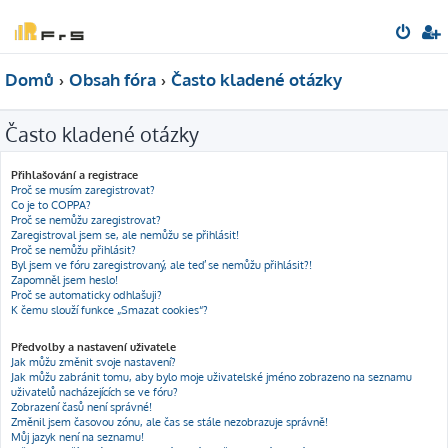
Domů
Obsah fóra
Často kladené otázky
Často kladené otázky
Přihlašování a registrace
Proč se musím zaregistrovat?
Co je to COPPA?
Proč se nemůžu zaregistrovat?
Zaregistroval jsem se, ale nemůžu se přihlásit!
Proč se nemůžu přihlásit?
Byl jsem ve fóru zaregistrovaný, ale teď se nemůžu přihlásit?!
Zapomněl jsem heslo!
Proč se automaticky odhlašuji?
K čemu slouží funkce „Smazat cookies“?
Předvolby a nastavení uživatele
Jak můžu změnit svoje nastavení?
Jak můžu zabránit tomu, aby bylo moje uživatelské jméno zobrazeno na seznamu
uživatelů nacházejících se ve fóru?
Zobrazení časů není správné!
Změnil jsem časovou zónu, ale čas se stále nezobrazuje správně!
Můj jazyk není na seznamu!