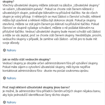
skupiny?
Všechny uživatelské skupiny můžete zobrazit na záložce „Uživatelské skupiny“
ve vašem „Uživatelském panelu“. Pokud se chcete stát členem některé z
uživatelských skupin, pokračujte kliknutím na příslušné tlačítko. Ne do všech
skupin je volný přístup. V některých se musí žádost o členství schválit, některé
můžou být uzavřené a některé můžou být dokonce skryté. Pokud je skupiny
otevřená, můžete se stát jejím členem po kliknutí na příslušné tlačítko. Pokud
členství ve skupině vyžaduje schválení, můžete o ně požádat kliknutím na
příslušné tlačítko. Vedoucí uživatelské skupiny bude muset schválit vaši žádost
a může se vás zeptat, proč se chcete stát členem skupiny. Neobtěžujte, prosím,
vedoucího skupiny v případě, že zamítne vaši žádost - určitě pro to bude mít
svoje důvody.
Nahoru
Jak se můžu stát vedoucím skupiny?
Vedoucí skupiny je obvykle určen administrátorem fóra při vytváření skupiny.
Pokud máte zájem o vytvoření uživatelské skupiny, měli byste nejdříve
kontaktovat administrátora fóra - zkuste mu poslat soukromou zprávu.
Nahoru
Proč mají některé uživatelské skupiny jinou barvu?
Je možné, že administrátor fóra přiřadil k členům určitých skupin nějakou barvu,
aby bylo jednodušší identifikovat členy těchto skupin.
Nahoru