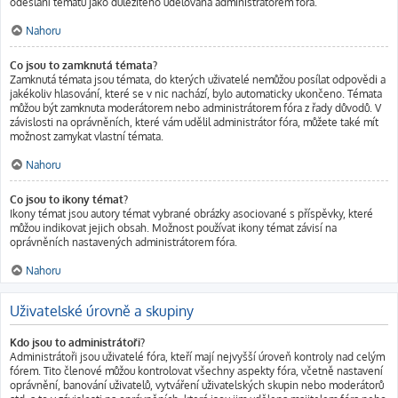
odeslání tématu jako důležitého udělována administrátorem fóra.
Nahoru
Co jsou to zamknutá témata?
Zamknutá témata jsou témata, do kterých uživatelé nemůžou posílat odpovědi a
jakékoliv hlasování, které se v nic nachází, bylo automaticky ukončeno. Témata
můžou být zamknuta moderátorem nebo administrátorem fóra z řady důvodů. V
závislosti na oprávněních, které vám udělil administrátor fóra, můžete také mít
možnost zamykat vlastní témata.
Nahoru
Co jsou to ikony témat?
Ikony témat jsou autory témat vybrané obrázky asociované s příspěvky, které
můžou indikovat jejich obsah. Možnost používat ikony témat závisí na
oprávněních nastavených administrátorem fóra.
Nahoru
Uživatelské úrovně a skupiny
Kdo jsou to administrátoři?
Administrátoři jsou uživatelé fóra, kteří mají nejvyšší úroveň kontroly nad celým
fórem. Tito členové můžou kontrolovat všechny aspekty fóra, včetně nastavení
oprávnění, banování uživatelů, vytváření uživatelských skupin nebo moderátorů