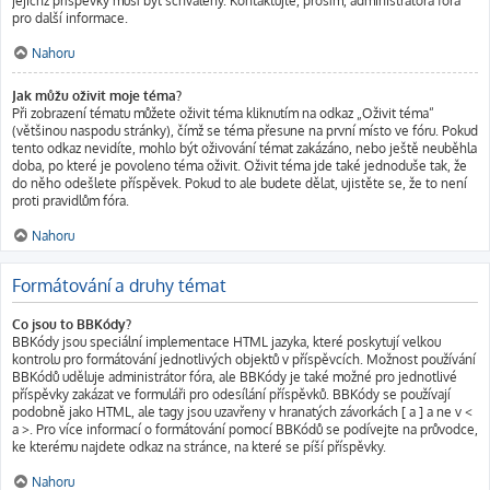
jejichž příspěvky musí být schváleny. Kontaktujte, prosím, administrátora fóra
pro další informace.
Nahoru
Jak můžu oživit moje téma?
Při zobrazení tématu můžete oživit téma kliknutím na odkaz „Oživit téma“
(většinou naspodu stránky), čímž se téma přesune na první místo ve fóru. Pokud
tento odkaz nevidíte, mohlo být oživování témat zakázáno, nebo ještě neuběhla
doba, po které je povoleno téma oživit. Oživit téma jde také jednoduše tak, že
do něho odešlete příspěvek. Pokud to ale budete dělat, ujistěte se, že to není
proti pravidlům fóra.
Nahoru
Formátování a druhy témat
Co jsou to BBKódy?
BBKódy jsou speciální implementace HTML jazyka, které poskytují velkou
kontrolu pro formátování jednotlivých objektů v příspěvcích. Možnost používání
BBKódů uděluje administrátor fóra, ale BBKódy je také možné pro jednotlivé
příspěvky zakázat ve formuláři pro odesílání příspěvků. BBKódy se používají
podobně jako HTML, ale tagy jsou uzavřeny v hranatých závorkách [ a ] a ne v <
a >. Pro více informací o formátování pomocí BBKódů se podívejte na průvodce,
ke kterému najdete odkaz na stránce, na které se píší příspěvky.
Nahoru