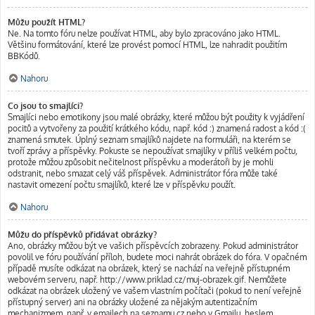
Můžu použít HTML?
Ne. Na tomto fóru nelze používat HTML, aby bylo zpracováno jako HTML.
Většinu formátování, které lze provést pomocí HTML, lze nahradit použitím
BBKódů.
Nahoru
Co jsou to smajlíci?
Smajlíci nebo emotikony jsou malé obrázky, které můžou být použity k vyjádření
pocitů a vytvořeny za použití krátkého kódu, např. kód :) znamená radost a kód :(
znamená smutek. Úplný seznam smajlíků najdete na formuláři, na kterém se
tvoří zprávy a příspěvky. Pokuste se nepoužívat smajlíky v příliš velkém počtu,
protože můžou způsobit nečitelnost příspěvku a moderátoři by je mohli
odstranit, nebo smazat celý váš příspěvek. Administrátor fóra může také
nastavit omezení počtu smajlíků, které lze v příspěvku použít.
Nahoru
Můžu do příspěvků přidávat obrázky?
Ano, obrázky můžou být ve vašich příspěvcích zobrazeny. Pokud administrátor
povolil ve fóru používání příloh, budete moci nahrát obrázek do fóra. V opačném
případě musíte odkázat na obrázek, který se nachází na veřejně přístupném
webovém serveru, např. http://www.priklad.cz/muj-obrazek.gif. Nemůžete
odkázat na obrázek uložený ve vašem vlastním počítači (pokud to není veřejně
přístupný server) ani na obrázky uložené za nějakým autentizačním
mechanizmem, např. v emailech na seznamu.cz nebo v Gmailu, heslem