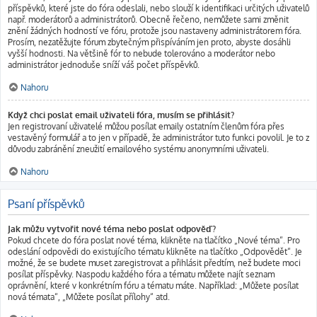
příspěvků, které jste do fóra odeslali, nebo slouží k identifikaci určitých uživatelů
např. moderátorů a administrátorů. Obecně řečeno, nemůžete sami změnit
znění žádných hodností ve fóru, protože jsou nastaveny administrátorem fóra.
Prosím, nezatěžujte fórum zbytečným přispíváním jen proto, abyste dosáhli
vyšší hodnosti. Na většině fór to nebude tolerováno a moderátor nebo
administrátor jednoduše sníží váš počet příspěvků.
Nahoru
Když chci poslat email uživateli fóra, musím se přihlásit?
Jen registrovaní uživatelé můžou posílat emaily ostatním členům fóra přes
vestavěný formulář a to jen v případě, že administrátor tuto funkci povolil. Je to z
důvodu zabránění zneužití emailového systému anonymními uživateli.
Nahoru
Psaní příspěvků
Jak můžu vytvořit nové téma nebo poslat odpověď?
Pokud chcete do fóra poslat nové téma, klikněte na tlačítko „Nové téma“. Pro
odeslání odpovědi do existujícího tématu klikněte na tlačítko „Odpovědět“. Je
možné, že se budete muset zaregistrovat a přihlásit předtím, než budete moci
posílat příspěvky. Naspodu každého fóra a tématu můžete najít seznam
oprávnění, které v konkrétním fóru a tématu máte. Například: „Můžete posílat
nová témata“, „Můžete posílat přílohy“ atd.