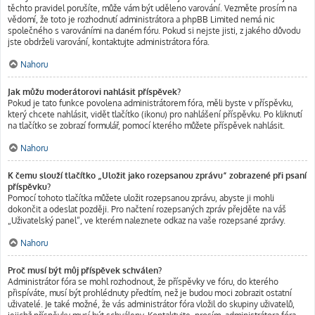
těchto pravidel porušíte, může vám být uděleno varování. Vezměte prosím na
vědomí, že toto je rozhodnutí administrátora a phpBB Limited nemá nic
společného s varováními na daném fóru. Pokud si nejste jisti, z jakého důvodu
jste obdrželi varování, kontaktujte administrátora fóra.
Nahoru
Jak můžu moderátorovi nahlásit příspěvek?
Pokud je tato funkce povolena administrátorem fóra, měli byste v příspěvku,
který chcete nahlásit, vidět tlačítko (ikonu) pro nahlášení příspěvku. Po kliknutí
na tlačítko se zobrazí formulář, pomocí kterého můžete příspěvek nahlásit.
Nahoru
K čemu slouží tlačítko „Uložit jako rozepsanou zprávu“ zobrazené při psaní
příspěvku?
Pomocí tohoto tlačítka můžete uložit rozepsanou zprávu, abyste ji mohli
dokončit a odeslat později. Pro načtení rozepsaných zpráv přejděte na váš
„Uživatelský panel“, ve kterém naleznete odkaz na vaše rozepsané zprávy.
Nahoru
Proč musí být můj příspěvek schválen?
Administrátor fóra se mohl rozhodnout, že příspěvky ve fóru, do kterého
přispíváte, musí být prohlédnuty předtím, než je budou moci zobrazit ostatní
uživatelé. Je také možné, že vás administrátor fóra vložil do skupiny uživatelů,