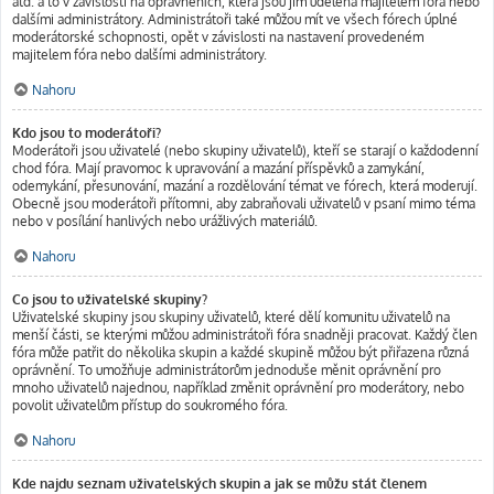
atd. a to v závislosti na oprávněních, která jsou jim udělena majitelem fóra nebo
dalšími administrátory. Administrátoři také můžou mít ve všech fórech úplné
moderátorské schopnosti, opět v závislosti na nastavení provedeném
majitelem fóra nebo dalšími administrátory.
Nahoru
Kdo jsou to moderátoři?
Moderátoři jsou uživatelé (nebo skupiny uživatelů), kteří se starají o každodenní
chod fóra. Mají pravomoc k upravování a mazání příspěvků a zamykání,
odemykání, přesunování, mazání a rozdělování témat ve fórech, která moderují.
Obecně jsou moderátoři přítomni, aby zabraňovali uživatelů v psaní mimo téma
nebo v posílání hanlivých nebo urážlivých materiálů.
Nahoru
Co jsou to uživatelské skupiny?
Uživatelské skupiny jsou skupiny uživatelů, které dělí komunitu uživatelů na
menší části, se kterými můžou administrátoři fóra snadněji pracovat. Každý člen
fóra může patřit do několika skupin a každé skupině můžou být přiřazena různá
oprávnění. To umožňuje administrátorům jednoduše měnit oprávnění pro
mnoho uživatelů najednou, například změnit oprávnění pro moderátory, nebo
povolit uživatelům přístup do soukromého fóra.
Nahoru
Kde najdu seznam uživatelských skupin a jak se můžu stát členem