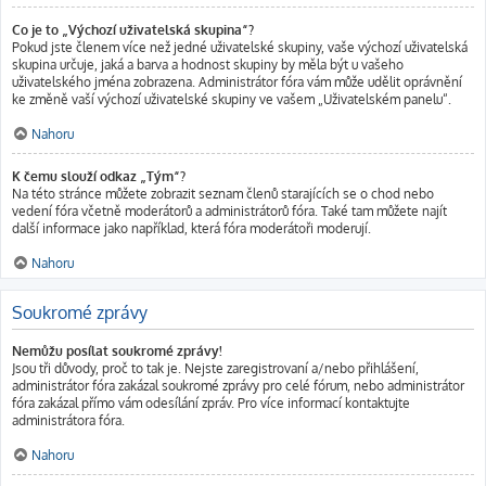
Co je to „Výchozí uživatelská skupina“?
Pokud jste členem více než jedné uživatelské skupiny, vaše výchozí uživatelská
skupina určuje, jaká a barva a hodnost skupiny by měla být u vašeho
uživatelského jména zobrazena. Administrátor fóra vám může udělit oprávnění
ke změně vaší výchozí uživatelské skupiny ve vašem „Uživatelském panelu“.
Nahoru
K čemu slouží odkaz „Tým“?
Na této stránce můžete zobrazit seznam členů starajících se o chod nebo
vedení fóra včetně moderátorů a administrátorů fóra. Také tam můžete najít
další informace jako například, která fóra moderátoři moderují.
Nahoru
Soukromé zprávy
Nemůžu posílat soukromé zprávy!
Jsou tři důvody, proč to tak je. Nejste zaregistrovaní a/nebo přihlášení,
administrátor fóra zakázal soukromé zprávy pro celé fórum, nebo administrátor
fóra zakázal přímo vám odesílání zpráv. Pro více informací kontaktujte
administrátora fóra.
Nahoru