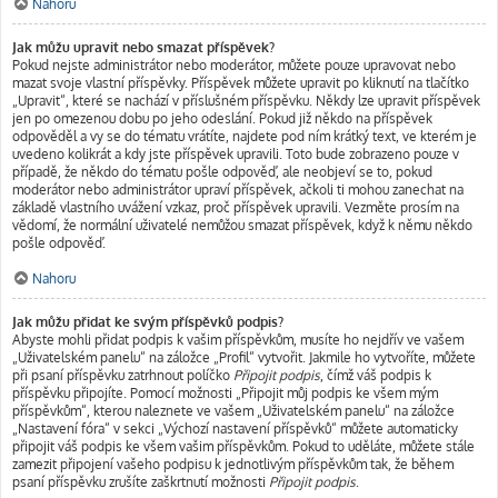
Nahoru
Jak můžu upravit nebo smazat příspěvek?
Pokud nejste administrátor nebo moderátor, můžete pouze upravovat nebo
mazat svoje vlastní příspěvky. Příspěvek můžete upravit po kliknutí na tlačítko
„Upravit“, které se nachází v příslušném příspěvku. Někdy lze upravit příspěvek
jen po omezenou dobu po jeho odeslání. Pokud již někdo na příspěvek
odpověděl a vy se do tématu vrátíte, najdete pod ním krátký text, ve kterém je
uvedeno kolikrát a kdy jste příspěvek upravili. Toto bude zobrazeno pouze v
případě, že někdo do tématu pošle odpověď, ale neobjeví se to, pokud
moderátor nebo administrátor upraví příspěvek, ačkoli ti mohou zanechat na
základě vlastního uvážení vzkaz, proč příspěvek upravili. Vezměte prosím na
vědomí, že normální uživatelé nemůžou smazat příspěvek, když k němu někdo
pošle odpověď.
Nahoru
Jak můžu přidat ke svým příspěvků podpis?
Abyste mohli přidat podpis k vašim příspěvkům, musíte ho nejdřív ve vašem
„Uživatelském panelu“ na záložce „Profil“ vytvořit. Jakmile ho vytvoříte, můžete
při psaní příspěvku zatrhnout políčko
Připojit podpis
, čímž váš podpis k
příspěvku připojíte. Pomocí možnosti „Připojit můj podpis ke všem mým
příspěvkům“, kterou naleznete ve vašem „Uživatelském panelu“ na záložce
„Nastavení fóra“ v sekci „Výchozí nastavení příspěvků“ můžete automaticky
připojit váš podpis ke všem vašim příspěvkům. Pokud to uděláte, můžete stále
zamezit připojení vašeho podpisu k jednotlivým příspěvkům tak, že během
psaní příspěvku zrušíte zaškrtnutí možnosti
Připojit podpis
.