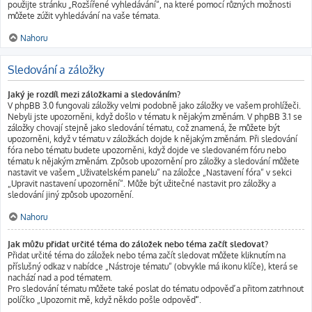
použijte stránku „Rozšířené vyhledávání“, na které pomocí různých možnosti
můžete zúžit vyhledávání na vaše témata.
Nahoru
Sledování a záložky
Jaký je rozdíl mezi záložkami a sledováním?
V phpBB 3.0 fungovali záložky velmi podobně jako záložky ve vašem prohlížeči.
Nebyli jste upozorněni, když došlo v tématu k nějakým změnám. V phpBB 3.1 se
záložky chovají stejně jako sledování tématu, což znamená, že můžete být
upozorněni, když v tématu v záložkách dojde k nějakým změnám. Při sledování
fóra nebo tématu budete upozorněni, když dojde ve sledovaném fóru nebo
tématu k nějakým změnám. Způsob upozornění pro záložky a sledování můžete
nastavit ve vašem „Uživatelském panelu“ na záložce „Nastavení fóra“ v sekci
„Upravit nastavení upozornění“. Může být užitečné nastavit pro záložky a
sledování jiný způsob upozornění.
Nahoru
Jak můžu přidat určité téma do záložek nebo téma začít sledovat?
Přidat určité téma do záložek nebo téma začít sledovat můžete kliknutím na
příslušný odkaz v nabídce „Nástroje tématu“ (obvykle má ikonu klíče), která se
nachází nad a pod tématem.
Pro sledování tématu můžete také poslat do tématu odpověď a přitom zatrhnout
políčko „Upozornit mě, když někdo pošle odpověď“.