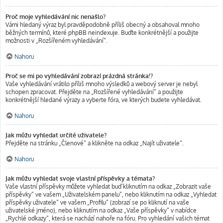
Proč moje vyhledávání nic nenašlo?
Vámi hledaný výraz byl pravděpodobně příliš obecný a obsahoval mnoho
běžných termínů, které phpBB neindexuje. Buďte konkrétnější a použijte
možnosti v „Rozšířeném vyhledávání“.
Nahoru
Proč se mi po vyhledávání zobrazí prázdná stránka!?
Vaše vyhledávání vrátilo příliš mnoho výsledků a webový server je nebyl
schopen zpracovat. Přejděte na „Rozšířené vyhledávání“ a použijte
konkrétnější hledané výrazy a vyberte fóra, ve kterých budete vyhledávat.
Nahoru
Jak můžu vyhledat určité uživatele?
Přejděte na stránku „Členové“ a klikněte na odkaz „Najít uživatele“.
Nahoru
Jak můžu vyhledat svoje vlastní příspěvky a témata?
Vaše vlastní příspěvky můžete vyhledat buď kliknutím na odkaz „Zobrazit vaše
příspěvky“ ve vašem „Uživatelském panelu“, nebo kliknutím na odkaz „Vyhledat
příspěvky uživatele“ ve vašem „Profilu“ (zobrazí se po kliknutí na vaše
uživatelské jméno), nebo kliknutím na odkaz „Vaše příspěvky“ v nabídce
„Rychlé odkazy“, která se nachází nahoře na fóru. Pro vyhledání vašich témat