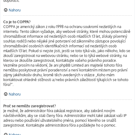
doporučit.
Nahoru
Co je to COPPA?
COPPA je americký zákon z roku 1998 na ochranu soukromí nezletilých na
internetu. Tento zákon vyžaduje, aby webové stránky, které mohou potenciálně
shromažďovat informace od nezletilých osob mladších 13 let, získaly písemný
souhlas rodičů nebo nějaké jiné potvrzení od zákonného zástupce povolující
shromažďování osobních identifikačních informací od nezletilých osob
mladších 13 let. Pokud si nejste jisti, jestli se toto týká vás, jako někoho, kdo se
zkouší zaregistrovat na webovou stránku, nebo se to týká webové stránky, na
kterou se zkoušíte zaregistrovat, kontaktujte vašeho právního poradce.
Vezměte prosím na vědomí, že ani phpBB Limited ani majitelé tohoto fóra
nemůžou poskytovat právní poradenství a není kontaktním místem pro právní
zájmy jakéhokoliv druhu, kromě těch uvedených v otázce „Koho mám
kontaktovat ohledně stížnosti a/nebo právních záležitostí týkajících se tohoto
fóra?“.
Nahoru
Proč se nemůžu zaregistrovat?
Je možné, že administrátor fóra zakázal registrace, aby zabránil novým
návštěvníkům, aby se stali členy fóra. Administrátor mohl také zakázat vaši IP
adresu nebo používání uživatelského jména, pomocí kterého se snažíš
zaregistrovat. Kontaktujte administrátora fóra a požádejte ho o pomoc.
Nahoru