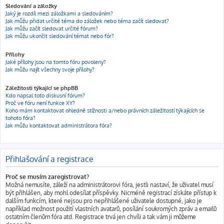
Sledování a záložky
Jaký je rozdíl mezi záložkami a sledováním?
Jak můžu přidat určité téma do záložek nebo téma začít sledovat?
Jak můžu začít sledovat určité fórum?
Jak můžu ukončit sledování témat nebo fór?
Přílohy
Jaké přílohy jsou na tomto fóru povoleny?
Jak můžu najít všechny svoje přílohy?
Záležitosti týkající se phpBB
Kdo napsal toto diskusní fórum?
Proč ve fóru není funkce XY?
Koho mám kontaktovat ohledně stížnosti a/nebo právních záležitostí týkajících se
tohoto fóra?
Jak můžu kontaktovat administrátora fóra?
Přihlašování a registrace
Proč se musím zaregistrovat?
Možná nemusíte, záleží na administrátorovi fóra, jestli nastaví, že uživatel musí
být přihlášen, aby mohl odesílat příspěvky. Nicméně registrací získáte přístup k
dalším funkcím, které nejsou pro nepřihlášené uživatele dostupné, jako je
například možnost použití vlastních avatarů, posílání soukromých zpráv a emailů
ostatním členům fóra atd. Registrace trvá jen chvíli a tak vám ji můžeme