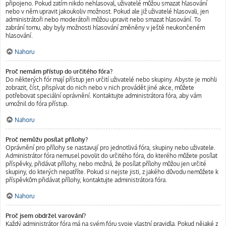
připojeno. Pokud zatím nikdo nehlasoval, uživatelé můžou smazat hlasování
nebo v něm upravit jakoukoliv možnost. Pokud ale již uživatelé hlasovali, jen
administrátoři nebo moderátoři můžou upravit nebo smazat hlasování. To
zabrání tomu, aby byly možnosti hlasování změněny v ještě neukončeném
hlasování.
Nahoru
Proč nemám přístup do určitého fóra?
Do některých fór mají přístup jen určití uživatelé nebo skupiny. Abyste je mohli
zobrazit, číst, přispívat do nich nebo v nich provádět jiné akce, můžete
potřebovat speciální oprávnění. Kontaktujte administrátora fóra, aby vám
umožnil do fóra přístup.
Nahoru
Proč nemůžu posílat přílohy?
Oprávnění pro přílohy se nastavují pro jednotlivá fóra, skupiny nebo uživatele.
Administrátor fóra nemusel povolit do určitého fóra, do kterého můžete posílat
příspěvky, přidávat přílohy, nebo možná, že posílat přílohy můžou jen určité
skupiny, do kterých nepatříte. Pokud si nejste jisti, z jakého důvodu nemůžete k
příspěvkům přidávat přílohy, kontaktujte administrátora fóra.
Nahoru
Proč jsem obdržel varování?
Každý administrátor fóra má na svém fóru svoje vlastní pravidla. Pokud nějaké z