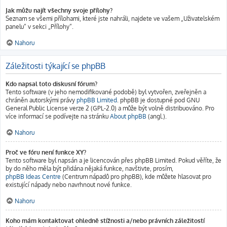
Jak můžu najít všechny svoje přílohy?
Seznam se všemi přílohami, které jste nahráli, najdete ve vašem „Uživatelském
panelu“ v sekci „Přílohy“.
Nahoru
Záležitosti týkající se phpBB
Kdo napsal toto diskusní fórum?
Tento software (v jeho nemodifikované podobě) byl vytvořen, zveřejněn a
chráněn autorskými právy
phpBB Limited
. phpBB je dostupné pod GNU
General Public License verze 2 (GPL-2.0) a může být volně distribuováno. Pro
více informací se podívejte na stránku
About phpBB
(angl.).
Nahoru
Proč ve fóru není funkce XY?
Tento software byl napsán a je licencován přes phpBB Limited. Pokud věříte, že
by do něho měla být přidána nějaká funkce, navštivte, prosím,
phpBB Ideas Centre
(Centrum nápadů pro phpBB), kde můžete hlasovat pro
existující nápady nebo navrhnout nové funkce.
Nahoru
Koho mám kontaktovat ohledně stížnosti a/nebo právních záležitostí