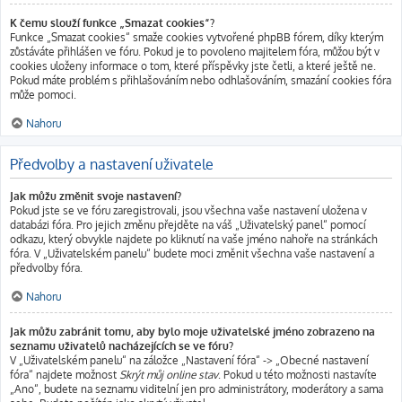
K čemu slouží funkce „Smazat cookies“?
Funkce „Smazat cookies“ smaže cookies vytvořené phpBB fórem, díky kterým
zůstáváte přihlášen ve fóru. Pokud je to povoleno majitelem fóra, můžou být v
cookies uloženy informace o tom, které příspěvky jste četli, a které ještě ne.
Pokud máte problém s přihlašováním nebo odhlašováním, smazání cookies fóra
může pomoci.
Nahoru
Předvolby a nastavení uživatele
Jak můžu změnit svoje nastavení?
Pokud jste se ve fóru zaregistrovali, jsou všechna vaše nastavení uložena v
databázi fóra. Pro jejich změnu přejděte na váš „Uživatelský panel“ pomocí
odkazu, který obvykle najdete po kliknutí na vaše jméno nahoře na stránkách
fóra. V „Uživatelském panelu“ budete moci změnit všechna vaše nastavení a
předvolby fóra.
Nahoru
Jak můžu zabránit tomu, aby bylo moje uživatelské jméno zobrazeno na
seznamu uživatelů nacházejících se ve fóru?
V „Uživatelském panelu“ na záložce „Nastavení fóra“ -> „Obecné nastavení
fóra“ najdete možnost
Skrýt můj online stav
. Pokud u této možnosti nastavíte
„Ano“, budete na seznamu viditelní jen pro administrátory, moderátory a sama