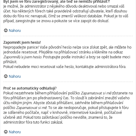
Byl jsem ve fóru zaregistrovaný, ale teď se nemůžu přihlásit?!
Je možné, že administrátor z nějakého důvodu deaktivoval nebo smazal váš
účet. Na některých fórech také pravidelně odstraňují uživatele, kteří dlouhou
dobu do fóra nic nenapsali, čímž se zmenší velikost databáze. Pokud je to váš
případ, zaregistrujte se znovu a pokuste se více zapojit do diskuzí.
Nahoru
Zapomněl jsem heslo!
Nepropadejte panice! Vaše původní heslo nelze sice získat zpět, ale můžete ho
jednoduše resetovat. Přejděte na přihlašovací stránku a klikněte na odkaz
Zapomněl/a jsem heslo
. Postupujte podle instrukcí a brzy se opět budete moci
přihlásit.
Pokud nebudete moci resetovat vaše heslo, kontaktujte administrátora fóra.
Nahoru
Proč se automaticky odhlašuji?
Pokud nezatrhnete během přihlašování políčko
Zapamatovat si mě
zůstanete na
fóru přihlášen jen po přednastavený čas. To slouží k zabránění zneužití vašeho
účtu někým jiným. Abyste zůstali přihlášeni, zatrhněte během přihlašování
políčko
Zapamatovat si mě
. To se ale nedoporučuje, pokud přistupujete k fóru
ze sdíleného počítače, např. v knihovně, internetové kavárně, počítačové
učebně atd. Pokud toto zaškrtávací políčko nevidíte, znamená to, že
administrátor fóra tuto funkci zakázal.
Nahoru