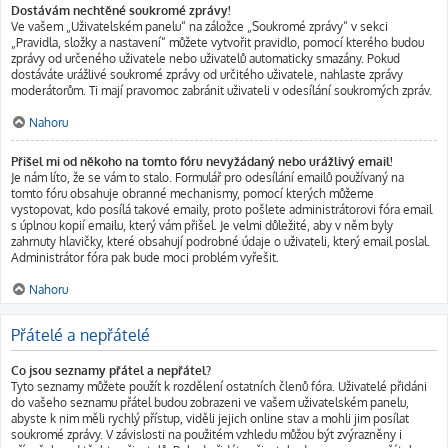
Dostávám nechtěné soukromé zprávy!
Ve vašem „Uživatelském panelu“ na záložce „Soukromé zprávy“ v sekci
„Pravidla, složky a nastavení“ můžete vytvořit pravidlo, pomocí kterého budou
zprávy od určeného uživatele nebo uživatelů automaticky smazány. Pokud
dostáváte urážlivé soukromé zprávy od určitého uživatele, nahlaste zprávy
moderátorům. Ti mají pravomoc zabránit uživateli v odesílání soukromých zpráv.
Nahoru
Přišel mi od někoho na tomto fóru nevyžádaný nebo urážlivý email!
Je nám líto, že se vám to stalo. Formulář pro odesílání emailů používaný na
tomto fóru obsahuje obranné mechanismy, pomocí kterých můžeme
vystopovat, kdo posílá takové emaily, proto pošlete administrátorovi fóra email
s úplnou kopií emailu, který vám přišel. Je velmi důležité, aby v něm byly
zahrnuty hlavičky, které obsahují podrobné údaje o uživateli, který email poslal.
Administrátor fóra pak bude moci problém vyřešit.
Nahoru
Přátelé a nepřátelé
Co jsou seznamy přátel a nepřátel?
Tyto seznamy můžete použít k rozdělení ostatních členů fóra. Uživatelé přidáni
do vašeho seznamu přátel budou zobrazeni ve vašem uživatelském panelu,
abyste k nim měli rychlý přístup, viděli jejich online stav a mohli jim posílat
soukromé zprávy. V závislosti na použitém vzhledu můžou být zvýrazněny i