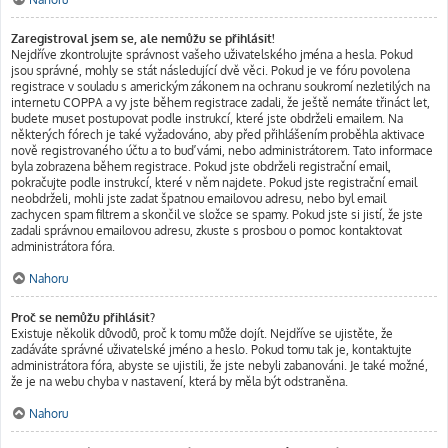
Zaregistroval jsem se, ale nemůžu se přihlásit!
Nejdříve zkontrolujte správnost vašeho uživatelského jména a hesla. Pokud
jsou správné, mohly se stát následující dvě věci. Pokud je ve fóru povolena
registrace v souladu s americkým zákonem na ochranu soukromí nezletilých na
internetu COPPA a vy jste během registrace zadali, že ještě nemáte třináct let,
budete muset postupovat podle instrukcí, které jste obdrželi emailem. Na
některých fórech je také vyžadováno, aby před přihlášením proběhla aktivace
nově registrovaného účtu a to buď vámi, nebo administrátorem. Tato informace
byla zobrazena během registrace. Pokud jste obdrželi registrační email,
pokračujte podle instrukcí, které v něm najdete. Pokud jste registrační email
neobdrželi, mohli jste zadat špatnou emailovou adresu, nebo byl email
zachycen spam filtrem a skončil ve složce se spamy. Pokud jste si jistí, že jste
zadali správnou emailovou adresu, zkuste s prosbou o pomoc kontaktovat
administrátora fóra.
Nahoru
Proč se nemůžu přihlásit?
Existuje několik důvodů, proč k tomu může dojít. Nejdříve se ujistěte, že
zadáváte správné uživatelské jméno a heslo. Pokud tomu tak je, kontaktujte
administrátora fóra, abyste se ujistili, že jste nebyli zabanováni. Je také možné,
že je na webu chyba v nastavení, která by měla být odstraněna.
Nahoru