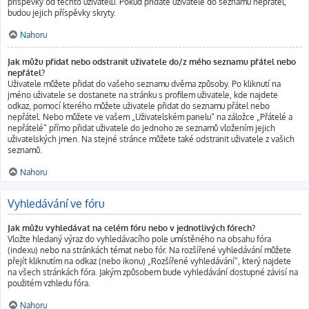
příspěvky od těchto uživatelů. Pokud přidáte uživatele do seznamu nepřátel,
budou jejich příspěvky skryty.
Nahoru
Jak můžu přidat nebo odstranit uživatele do/z mého seznamu přátel nebo
nepřátel?
Uživatele můžete přidat do vašeho seznamu dvěma způsoby. Po kliknutí na
jméno uživatele se dostanete na stránku s profilem uživatele, kde najdete
odkaz, pomocí kterého můžete uživatele přidat do seznamu přátel nebo
nepřátel. Nebo můžete ve vašem „Uživatelském panelu“ na záložce „Přátelé a
nepřátelé“ přímo přidat uživatele do jednoho ze seznamů vložením jejich
uživatelských jmen. Na stejné stránce můžete také odstranit uživatele z vašich
seznamů.
Nahoru
Vyhledávání ve fóru
Jak můžu vyhledávat na celém fóru nebo v jednotlivých fórech?
Vložte hledaný výraz do vyhledávacího pole umístěného na obsahu fóra
(indexu) nebo na stránkách témat nebo fór. Na rozšířené vyhledávání můžete
přejít kliknutím na odkaz (nebo ikonu) „Rozšířené vyhledávání“, který najdete
na všech stránkách fóra. Jakým způsobem bude vyhledávání dostupné závisí na
použitém vzhledu fóra.
Nahoru