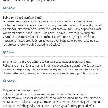
sebe. Budete počítán jako skrytý uživatel.
Nahoru
Zobrazení časů není správné!
Je možné, že zobrazený čas je pro jinou časovou zónu, než ve které se
nacházíte. Pokud se jedná o tento případ, přejděte na váš „Uživatelský panel“
na záložku „Nastavení fóra“ a změňte vaši časovou zónu, aby odpovídala vaší
konkrétní oblasti, např. Praha, Bratislava, Londýn, New York, Sydney atd.
Vezměte prosím na vědomí, že změnu časové zóny, stejně jako většinu
nastavení, můžou provádět jen zaregistrovaní uživatelé. Pokud ještě nejste
registrováni, toto je dobrý důvod, proč tak učinit.
Nahoru
Změnil jsem časovou zónu, ale čas se stále nezobrazuje správně!
Pokud jste si jisti, že jste nastavili vaši časovou zónu správně, ale čas se stále
zobrazuje nesprávně, pak je čas nastavený na hodinách serveru nesprávný.
Upozorněte na to, prosím, administrátora, aby mohl tento problém odstranit.
Nahoru
Můj jazyk není na seznamu!
Pokud váš jazyk není na seznamu jazyků, tak ho buď administrátor
nenainstaloval, nebo nikdo toto fórum do vašeho jazyka nepřeložil. Zkuste se
zeptat administrátora fóra, jestli může nainstalovat požadovaný jazyk. Pokud
překlad do vašeho jazyku neexistuje, můžete vytvořit nový překlad. Více