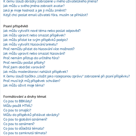
K čemu slouží obrázky zobrazené u mého uživatelského jména?
Jak můžu u svého jména zobrazit avatar?
Jaká je moje hodnost a jak ji můžu změnit?
Když chci poslat email uživateli fóra, musím se přihlásit?
Psaní příspěvků
Jak můžu vytvořit nové téma nebo poslat odpověď?
Jak můžu upravit nebo smazat příspěvek?
Jak můžu přidat ke svým příspěvků podpis?
Jak můžu vytvořit hlasování/anketu?
Proč nemůžu přidat do hlasování více možností?
Jak můžu upravit nebo smazat hlasování?
Proč nemám přístup do určitého fóra?
Proč nemůžu posílat přílohy?
Proč jsem obdržel varování?
Jak můžu moderátorovi nahlásit příspěvek?
K čemu slouží tlačítko „Uložit jako rozepsanou zprávu“ zobrazené při psaní příspěvku?
Proč musí být můj příspěvek schválen?
Jak můžu oživit moje téma?
Formátování a druhy témat
Co jsou to BBKódy?
Můžu použít HTML?
Co jsou to smajlíci?
Můžu do příspěvků přidávat obrázky?
Co jsou to globální oznámení?
Co jsou to oznámení?
Co jsou to důležitá témata?
Co jsou to zamknutá témata?