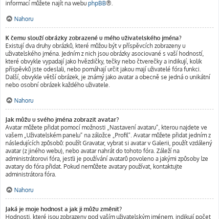
informací můžete najít na webu
phpBB
®.
Nahoru
K čemu slouží obrázky zobrazené u mého uživatelského jména?
Existují dva druhy obrázků, které můžou být v příspěvcích zobrazeny u
uživatelského jména. Jedním z nich jsou obrázky asociované s vaší hodností,
které obvykle vypadají jako hvězdičky, tečky nebo čtverečky a indikují, kolik
příspěvků jste odeslali, nebo pomáhají určit jakou mají uživatelé fóra funkci.
Další, obvykle větší obrázek, je známý jako avatar a obecně se jedná o unikátní
nebo osobní obrázek každého uživatele.
Nahoru
Jak můžu u svého jména zobrazit avatar?
Avatar můžete přidat pomocí možnosti „Nastavení avataru“, kterou najdete ve
vašem „Uživatelském panelu“ na záložce „Profil“. Avatar můžete přidat jedním z
následujících způsobů: použít Gravatar, vybrat si avatar v Galerii, použít vzdálený
avatar (z jiného webu), nebo avatar nahrát do tohoto fóra. Záleží na
administrátorovi fóra, jestli je používání avatarů povoleno a jakými způsoby lze
avatary do fóra přidat. Pokud nemůžete avatary používat, kontaktujte
administrátora fóra.
Nahoru
Jaká je moje hodnost a jak ji můžu změnit?
Hodnosti, které jsou zobrazeny pod vaším uživatelským jménem, indikují počet