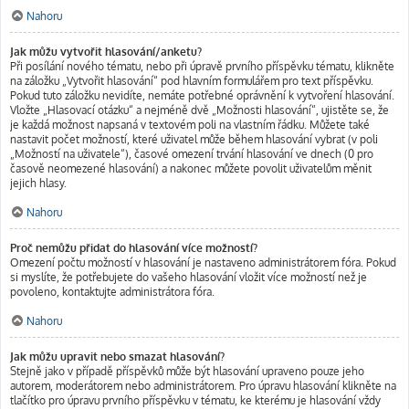
Nahoru
Jak můžu vytvořit hlasování/anketu?
Při posílání nového tématu, nebo při úpravě prvního příspěvku tématu, klikněte
na záložku „Vytvořit hlasování“ pod hlavním formulářem pro text příspěvku.
Pokud tuto záložku nevidíte, nemáte potřebné oprávnění k vytvoření hlasování.
Vložte „Hlasovací otázku“ a nejméně dvě „Možnosti hlasování“, ujistěte se, že
je každá možnost napsaná v textovém poli na vlastním řádku. Můžete také
nastavit počet možností, které uživatel může během hlasování vybrat (v poli
„Možností na uživatele“), časové omezení trvání hlasování ve dnech (0 pro
časově neomezené hlasování) a nakonec můžete povolit uživatelům měnit
jejich hlasy.
Nahoru
Proč nemůžu přidat do hlasování více možností?
Omezení počtu možností v hlasování je nastaveno administrátorem fóra. Pokud
si myslíte, že potřebujete do vašeho hlasování vložit více možností než je
povoleno, kontaktujte administrátora fóra.
Nahoru
Jak můžu upravit nebo smazat hlasování?
Stejně jako v případě příspěvků může být hlasování upraveno pouze jeho
autorem, moderátorem nebo administrátorem. Pro úpravu hlasování klikněte na
tlačítko pro úpravu prvního příspěvku v tématu, ke kterému je hlasování vždy