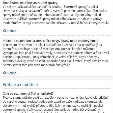
Dostávám nechtěné soukromé zprávy!
Ve vašem „Uživatelském panelu“ na záložce „Soukromé zprávy“ v sekci
„Pravidla, složky a nastavení“ můžete vytvořit pravidlo, pomocí kterého budou
zprávy od určeného uživatele nebo uživatelů automaticky smazány. Pokud
dostáváte urážlivé soukromé zprávy od určitého uživatele, nahlaste zprávy
moderátorům. Ti mají pravomoc zabránit uživateli v odesílání soukromých zpráv.
Nahoru
Přišel mi od někoho na tomto fóru nevyžádaný nebo urážlivý email!
Je nám líto, že se vám to stalo. Formulář pro odesílání emailů používaný na
tomto fóru obsahuje obranné mechanismy, pomocí kterých můžeme
vystopovat, kdo posílá takové emaily, proto pošlete administrátorovi fóra email
s úplnou kopií emailu, který vám přišel. Je velmi důležité, aby v něm byly
zahrnuty hlavičky, které obsahují podrobné údaje o uživateli, který email poslal.
Administrátor fóra pak bude moci problém vyřešit.
Nahoru
Přátelé a nepřátelé
Co jsou seznamy přátel a nepřátel?
Tyto seznamy můžete použít k rozdělení ostatních členů fóra. Uživatelé přidáni
do vašeho seznamu přátel budou zobrazeni ve vašem uživatelském panelu,
abyste k nim měli rychlý přístup, viděli jejich online stav a mohli jim posílat
soukromé zprávy. V závislosti na použitém vzhledu můžou být zvýrazněny i