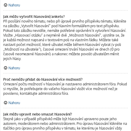
Nahoru
Jak můžu vytvořit hlasování/anketu?
Při posílání nového tématu, nebo při úpravě prvního příspěvku tématu, klikněte
na záložku „Vytvořit hlasování“ pod hlavním formulářem pro text příspěvku.
Pokud tuto záložku nevidíte, nemáte potřebné oprávnění k vytvoření hlasování.
Vložte „Hlasovací otázku“ a nejméně dvě „Možnosti hlasování“, ujistěte se, že
je každá možnost napsaná v textovém poli na vlastním řádku. Můžete také
nastavit počet možností, které uživatel může během hlasování vybrat (v poli
„Možností na uživatele“), časové omezení trvání hlasování ve dnech (0 pro
časově neomezené hlasování) a nakonec můžete povolit uživatelům měnit
jejich hlasy.
Nahoru
Proč nemůžu přidat do hlasování více možností?
Omezení počtu možností v hlasování je nastaveno administrátorem fóra. Pokud
si myslíte, že potřebujete do vašeho hlasování vložit více možností než je
povoleno, kontaktujte administrátora fóra.
Nahoru
Jak můžu upravit nebo smazat hlasování?
Stejně jako v případě příspěvků může být hlasování upraveno pouze jeho
autorem, moderátorem nebo administrátorem. Pro úpravu hlasování klikněte na
tlačítko pro úpravu prvního příspěvku v tématu, ke kterému je hlasování vždy