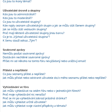
Co jsou to ikony témat?
Uživatelské úrovně a skupiny
Kdo jsou to administrátoři?
Kdo jsou to moderátoři?
Co jsou to uživatelské skupiny?
Kde najdu seznam uživatelských skupin a jak se můžu stát členem skupiny?
Jak se můžu stát vedoucím skupiny?
Proč mají některé uživatelské skupiny jinou barvu?
Co je to „Výchozí uživatelská skupina“?
K čemu slouží odkaz „Tým“?
Soukromé zprávy
Nemůžu posílat soukromé zprávy!
Dostávám nechtěné soukromé zprávy!
Přišel mi od někoho na tomto fóru nevyžádaný nebo urážlivý email!
Přátelé a nepřátelé
Co jsou seznamy přátel a nepřátel?
Jak můžu přidat nebo odstranit uživatele do/z mého seznamu přátel nebo nepřátel?
Vyhledávání ve fóru
Jak můžu vyhledávat na celém fóru nebo v jednotlivých fórech?
Proč moje vyhledávání nic nenašlo?
Proč se mi po vyhledávání zobrazí prázdná stránka!?
Jak můžu vyhledat určité uživatele?
Jak můžu vyhledat svoje vlastní příspěvky a témata?