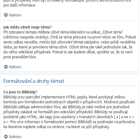
jejichž příspěvky musí být schváleny. Kontaktujte, prosím, administrátora fóra
pro další informace.
Nahoru
Jak můžu oživit moje téma?
Při zobrazení tématu můžete oživit téma kliknutím na odkaz „Oživit téma“
(většinou naspodu stránky), čímž se téma přesune na první místo ve fóru. Pokud
tento odkaz nevidíte, mohlo být oživování témat zakázáno, nebo ještě neuběhla
doba, po které je povoleno téma oživit. Oživit téma jde také jednoduše tak, že
do něho odešlete příspěvek. Pokud to ale budete dělat, ujistěte se, že to není
proti pravidlům fóra.
Nahoru
Formátování a druhy témat
Co jsou to BBKódy?
BBKódy jsou speciální implementace HTML jazyka, které poskytují velkou
kontrolu pro formátování jednotlivých objektů v příspěvcích. Možnost používání
BBKódů uděluje administrátor fóra, ale BBKódy je také možné pro jednotlivé
příspěvky zakázat ve formuláři pro odesílání příspěvků. BBKódy se používají
podobně jako HTML, ale tagy jsou uzavřeny v hranatých závorkách [ a ] a ne v <
a >. Pro více informací o formátování pomocí BBKódů se podívejte na průvodce,
ke kterému najdete odkaz na stránce, na které se píší příspěvky.
Nahoru