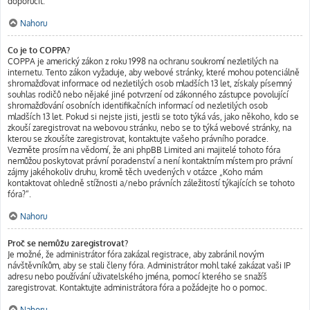
doporučit.
Nahoru
Co je to COPPA?
COPPA je americký zákon z roku 1998 na ochranu soukromí nezletilých na
internetu. Tento zákon vyžaduje, aby webové stránky, které mohou potenciálně
shromažďovat informace od nezletilých osob mladších 13 let, získaly písemný
souhlas rodičů nebo nějaké jiné potvrzení od zákonného zástupce povolující
shromažďování osobních identifikačních informací od nezletilých osob
mladších 13 let. Pokud si nejste jisti, jestli se toto týká vás, jako někoho, kdo se
zkouší zaregistrovat na webovou stránku, nebo se to týká webové stránky, na
kterou se zkoušíte zaregistrovat, kontaktujte vašeho právního poradce.
Vezměte prosím na vědomí, že ani phpBB Limited ani majitelé tohoto fóra
nemůžou poskytovat právní poradenství a není kontaktním místem pro právní
zájmy jakéhokoliv druhu, kromě těch uvedených v otázce „Koho mám
kontaktovat ohledně stížnosti a/nebo právních záležitostí týkajících se tohoto
fóra?“.
Nahoru
Proč se nemůžu zaregistrovat?
Je možné, že administrátor fóra zakázal registrace, aby zabránil novým
návštěvníkům, aby se stali členy fóra. Administrátor mohl také zakázat vaši IP
adresu nebo používání uživatelského jména, pomocí kterého se snažíš
zaregistrovat. Kontaktujte administrátora fóra a požádejte ho o pomoc.
Nahoru