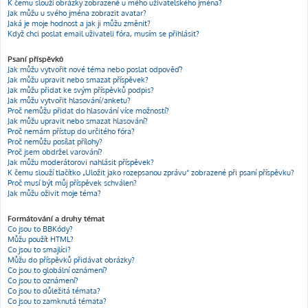
K čemu slouží obrázky zobrazené u mého uživatelského jména?
Jak můžu u svého jména zobrazit avatar?
Jaká je moje hodnost a jak ji můžu změnit?
Když chci poslat email uživateli fóra, musím se přihlásit?
Psaní příspěvků
Jak můžu vytvořit nové téma nebo poslat odpověď?
Jak můžu upravit nebo smazat příspěvek?
Jak můžu přidat ke svým příspěvků podpis?
Jak můžu vytvořit hlasování/anketu?
Proč nemůžu přidat do hlasování více možností?
Jak můžu upravit nebo smazat hlasování?
Proč nemám přístup do určitého fóra?
Proč nemůžu posílat přílohy?
Proč jsem obdržel varování?
Jak můžu moderátorovi nahlásit příspěvek?
K čemu slouží tlačítko „Uložit jako rozepsanou zprávu“ zobrazené při psaní příspěvku?
Proč musí být můj příspěvek schválen?
Jak můžu oživit moje téma?
Formátování a druhy témat
Co jsou to BBKódy?
Můžu použít HTML?
Co jsou to smajlíci?
Můžu do příspěvků přidávat obrázky?
Co jsou to globální oznámení?
Co jsou to oznámení?
Co jsou to důležitá témata?
Co jsou to zamknutá témata?