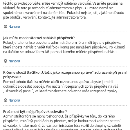
těchto pravidel porušíte, může vám být uděleno varování. Vezměte prosím na
vědomí, že toto je rozhodnutí administrátora a phpBB Limited nemá nic
společného s varováními na daném fóru. Pokud si nejste jisti, z jakého důvodu
jste obdrželi varování, kontaktujte administrátora fóra.
Nahoru
Jak můžu moderátorovi nahlásit příspěvek?
Pokud je tato funkce povolena administrátorem fóra, měli byste v příspěvku,
který chcete nahlásit, vidět tlačítko (ikonu) pro nahlášení příspěvku. Po kliknutí
na tlačítko se zobrazí formulář, pomocí kterého můžete příspěvek nahlásit.
Nahoru
K čemu slouží tlačítko „Uložit jako rozepsanou zprávu“ zobrazené při psaní
příspěvku?
Pomocí tohoto tlačítka můžete uložit rozepsanou zprávu, abyste ji mohli
dokončit a odeslat později. Pro načtení rozepsaných zpráv přejděte na váš
„Uživatelský panel“, ve kterém naleznete odkaz na vaše rozepsané zprávy.
Nahoru
Proč musí být můj příspěvek schválen?
Administrátor fóra se mohl rozhodnout, že příspěvky ve fóru, do kterého
přispíváte, musí být prohlédnuty předtím, než je budou moci zobrazit ostatní
uživatelé. Je také možné, že vás administrátor fóra vložil do skupiny uživatelů,