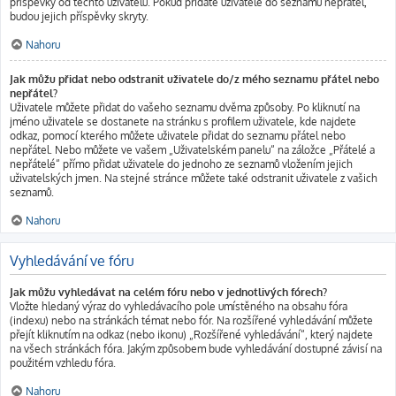
příspěvky od těchto uživatelů. Pokud přidáte uživatele do seznamu nepřátel,
budou jejich příspěvky skryty.
Nahoru
Jak můžu přidat nebo odstranit uživatele do/z mého seznamu přátel nebo
nepřátel?
Uživatele můžete přidat do vašeho seznamu dvěma způsoby. Po kliknutí na
jméno uživatele se dostanete na stránku s profilem uživatele, kde najdete
odkaz, pomocí kterého můžete uživatele přidat do seznamu přátel nebo
nepřátel. Nebo můžete ve vašem „Uživatelském panelu“ na záložce „Přátelé a
nepřátelé“ přímo přidat uživatele do jednoho ze seznamů vložením jejich
uživatelských jmen. Na stejné stránce můžete také odstranit uživatele z vašich
seznamů.
Nahoru
Vyhledávání ve fóru
Jak můžu vyhledávat na celém fóru nebo v jednotlivých fórech?
Vložte hledaný výraz do vyhledávacího pole umístěného na obsahu fóra
(indexu) nebo na stránkách témat nebo fór. Na rozšířené vyhledávání můžete
přejít kliknutím na odkaz (nebo ikonu) „Rozšířené vyhledávání“, který najdete
na všech stránkách fóra. Jakým způsobem bude vyhledávání dostupné závisí na
použitém vzhledu fóra.
Nahoru