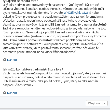
týkajících se tohoto fóra?
Jakýkoliv z administrátorů uvedených na stránce „Tým“, by měl být pro vaši
stížnost vhodnou kontaktní osobou. Pokud se vám nedostane odpovědi, měli
byste kontaktovat majitele domény (proveďte
WHOIS vyhledávání
) nebo,
pokud je fórum provozováno na bezplatné službě (např. Yahoo!, forumzdarma,
Webzdarma atd.), vedení nebo oddělení stížností tohoto provozovatele.
Vezměte, prosím, na vědomí, že phpBB Limited na tomto fóru
nemá absolutně
žádné pravomoci
a nemůže nést odpovědnost za to jak, kde, nebo kým je toto
fórum používáno. Nekontaktujte phpBB Limited v souvislosti s jakýmikoliv
právními záležitostmi (zastavení činnosti, odpovědnost, pomlouvačný komentář
atd.), které
nemají přímou souvislost
s webem phpBB.com, nebo se
samotným phpBB softwarem. Pokud pošlete email phpBB Limited týkající se
jakákoliv třetí strany
, která používá tento software, můžete očekávat, že
dostanete pouze strohou, nebo vůbec žádnou odpověď.
Nahoru
Jak můžu kontaktovat administrátora fóra?
Všichni uživatelé fóra můžou použít formulář „Kontaktujte nás“, který se nachází
naspodu všech stránek, pokud je tato možnost povolena administrátorem fóra.
Přihlášení uživatelé můžou také použít odkaz „Tým“, který se také nachází
naspodu všech stránek.
Nahoru
Přejít na