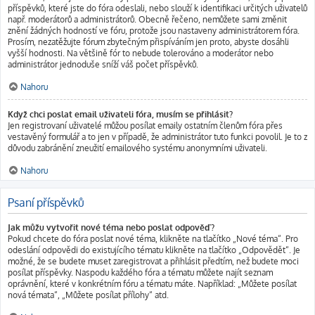
příspěvků, které jste do fóra odeslali, nebo slouží k identifikaci určitých uživatelů
např. moderátorů a administrátorů. Obecně řečeno, nemůžete sami změnit
znění žádných hodností ve fóru, protože jsou nastaveny administrátorem fóra.
Prosím, nezatěžujte fórum zbytečným přispíváním jen proto, abyste dosáhli
vyšší hodnosti. Na většině fór to nebude tolerováno a moderátor nebo
administrátor jednoduše sníží váš počet příspěvků.
Nahoru
Když chci poslat email uživateli fóra, musím se přihlásit?
Jen registrovaní uživatelé můžou posílat emaily ostatním členům fóra přes
vestavěný formulář a to jen v případě, že administrátor tuto funkci povolil. Je to z
důvodu zabránění zneužití emailového systému anonymními uživateli.
Nahoru
Psaní příspěvků
Jak můžu vytvořit nové téma nebo poslat odpověď?
Pokud chcete do fóra poslat nové téma, klikněte na tlačítko „Nové téma“. Pro
odeslání odpovědi do existujícího tématu klikněte na tlačítko „Odpovědět“. Je
možné, že se budete muset zaregistrovat a přihlásit předtím, než budete moci
posílat příspěvky. Naspodu každého fóra a tématu můžete najít seznam
oprávnění, které v konkrétním fóru a tématu máte. Například: „Můžete posílat
nová témata“, „Můžete posílat přílohy“ atd.