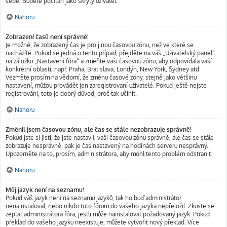
sebe. Budete počítán jako skrytý uživatel.
Nahoru
Zobrazení časů není správné!
Je možné, že zobrazený čas je pro jinou časovou zónu, než ve které se
nacházíte. Pokud se jedná o tento případ, přejděte na váš „Uživatelský panel“
na záložku „Nastavení fóra“ a změňte vaši časovou zónu, aby odpovídala vaší
konkrétní oblasti, např. Praha, Bratislava, Londýn, New York, Sydney atd.
Vezměte prosím na vědomí, že změnu časové zóny, stejně jako většinu
nastavení, můžou provádět jen zaregistrovaní uživatelé. Pokud ještě nejste
registrováni, toto je dobrý důvod, proč tak učinit.
Nahoru
Změnil jsem časovou zónu, ale čas se stále nezobrazuje správně!
Pokud jste si jisti, že jste nastavili vaši časovou zónu správně, ale čas se stále
zobrazuje nesprávně, pak je čas nastavený na hodinách serveru nesprávný.
Upozorněte na to, prosím, administrátora, aby mohl tento problém odstranit.
Nahoru
Můj jazyk není na seznamu!
Pokud váš jazyk není na seznamu jazyků, tak ho buď administrátor
nenainstaloval, nebo nikdo toto fórum do vašeho jazyka nepřeložil. Zkuste se
zeptat administrátora fóra, jestli může nainstalovat požadovaný jazyk. Pokud
překlad do vašeho jazyku neexistuje, můžete vytvořit nový překlad. Více