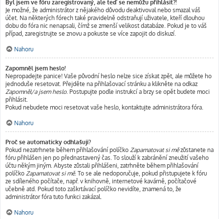
Byl jsem ve fóru zaregistrovaný, ale teď se nemůžu přihlásit?!
Je možné, že administrátor z nějakého důvodu deaktivoval nebo smazal váš
účet. Na některých fórech také pravidelně odstraňují uživatele, kteří dlouhou
dobu do fóra nic nenapsali, čímž se zmenší velikost databáze. Pokud je to váš
případ, zaregistrujte se znovu a pokuste se více zapojit do diskuzí.
Nahoru
Zapomněl jsem heslo!
Nepropadejte panice! Vaše původní heslo nelze sice získat zpět, ale můžete ho
jednoduše resetovat. Přejděte na přihlašovací stránku a klikněte na odkaz
Zapomněl/a jsem heslo
. Postupujte podle instrukcí a brzy se opět budete moci
přihlásit.
Pokud nebudete moci resetovat vaše heslo, kontaktujte administrátora fóra.
Nahoru
Proč se automaticky odhlašuji?
Pokud nezatrhnete během přihlašování políčko
Zapamatovat si mě
zůstanete na
fóru přihlášen jen po přednastavený čas. To slouží k zabránění zneužití vašeho
účtu někým jiným. Abyste zůstali přihlášeni, zatrhněte během přihlašování
políčko
Zapamatovat si mě
. To se ale nedoporučuje, pokud přistupujete k fóru
ze sdíleného počítače, např. v knihovně, internetové kavárně, počítačové
učebně atd. Pokud toto zaškrtávací políčko nevidíte, znamená to, že
administrátor fóra tuto funkci zakázal.
Nahoru