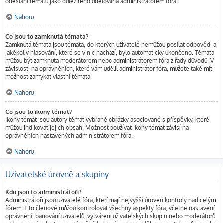
odeslání tématu jako důležitého udělována administrátorem fóra.
Nahoru
Co jsou to zamknutá témata?
Zamknutá témata jsou témata, do kterých uživatelé nemůžou posílat odpovědi a
jakékoliv hlasování, které se v nic nachází, bylo automaticky ukončeno. Témata
můžou být zamknuta moderátorem nebo administrátorem fóra z řady důvodů. V
závislosti na oprávněních, které vám udělil administrátor fóra, můžete také mít
možnost zamykat vlastní témata.
Nahoru
Co jsou to ikony témat?
Ikony témat jsou autory témat vybrané obrázky asociované s příspěvky, které
můžou indikovat jejich obsah. Možnost používat ikony témat závisí na
oprávněních nastavených administrátorem fóra.
Nahoru
Uživatelské úrovně a skupiny
Kdo jsou to administrátoři?
Administrátoři jsou uživatelé fóra, kteří mají nejvyšší úroveň kontroly nad celým
fórem. Tito členové můžou kontrolovat všechny aspekty fóra, včetně nastavení
oprávnění, banování uživatelů, vytváření uživatelských skupin nebo moderátorů