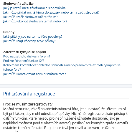
Sledování a záložky
Jaký je rozdíl mezi záložkami a sledováním?
Jak můžu přidat určité téma do záložek nebo téma začít sledovat?
Jak můžu začít sledovat určité fórum?
Jak můžu ukončit sledování témat nebo fór?
Přílohy
Jaké přílohy jsou na tomto fóru povoleny?
Jak můžu najít všechny svoje přílohy?
Záležitosti týkající se phpBB
Kdo napsal toto diskusní fórum?
Proč ve fóru není funkce XY?
Koho mám kontaktovat ohledně stížnosti a/nebo právních záležitostí týkajících se
tohoto fóra?
Jak můžu kontaktovat administrátora fóra?
Přihlašování a registrace
Proč se musím zaregistrovat?
Možná nemusíte, záleží na administrátorovi fóra, jestli nastaví, že uživatel musí
být přihlášen, aby mohl odesílat příspěvky. Nicméně registrací získáte přístup k
dalším funkcím, které nejsou pro nepřihlášené uživatele dostupné, jako je
například možnost použití vlastních avatarů, posílání soukromých zpráv a emailů
ostatním členům fóra atd. Registrace trvá jen chvíli a tak vám ji můžeme