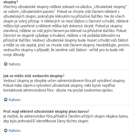
skupiny?
Všechny uživatelské skupiny můžete zobrazit na záložce „Uživatelské skupiny“
ve vašem „Uživatelském panelu“. Pokud se chcete stát členem některé z
uživatelských skupin, pokračujte kliknutím na příslušné tlačítko. Ne do všech
skupin je volný přístup. V některých se musí žádost o členství schválit, některé
můžou být uzavřené a některé můžou být dokonce skryté. Pokud je skupiny
otevřená, můžete se stát jejím členem po kliknutí na příslušné tlačítko. Pokud
členství ve skupině vyžaduje schválení, můžete o ně požádat kliknutím na
příslušné tlačítko. Vedoucí uživatelské skupiny bude muset schválit vaši žádost
a může se vás zeptat, proč se chcete stát členem skupiny. Neobtěžujte, prosím,
vedoucího skupiny v případě, že zamítne vaši žádost - určitě pro to bude mít
svoje důvody.
Nahoru
Jak se můžu stát vedoucím skupiny?
Vedoucí skupiny je obvykle určen administrátorem fóra při vytváření skupiny.
Pokud máte zájem o vytvoření uživatelské skupiny, měli byste nejdříve
kontaktovat administrátora fóra - zkuste mu poslat soukromou zprávu.
Nahoru
Proč mají některé uživatelské skupiny jinou barvu?
Je možné, že administrátor fóra přiřadil k členům určitých skupin nějakou barvu,
aby bylo jednodušší identifikovat členy těchto skupin.
Nahoru