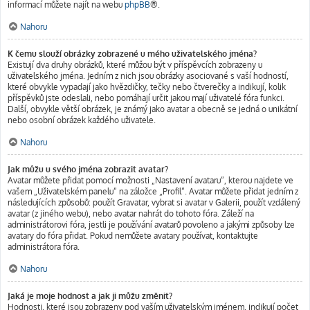
informací můžete najít na webu
phpBB
®.
Nahoru
K čemu slouží obrázky zobrazené u mého uživatelského jména?
Existují dva druhy obrázků, které můžou být v příspěvcích zobrazeny u
uživatelského jména. Jedním z nich jsou obrázky asociované s vaší hodností,
které obvykle vypadají jako hvězdičky, tečky nebo čtverečky a indikují, kolik
příspěvků jste odeslali, nebo pomáhají určit jakou mají uživatelé fóra funkci.
Další, obvykle větší obrázek, je známý jako avatar a obecně se jedná o unikátní
nebo osobní obrázek každého uživatele.
Nahoru
Jak můžu u svého jména zobrazit avatar?
Avatar můžete přidat pomocí možnosti „Nastavení avataru“, kterou najdete ve
vašem „Uživatelském panelu“ na záložce „Profil“. Avatar můžete přidat jedním z
následujících způsobů: použít Gravatar, vybrat si avatar v Galerii, použít vzdálený
avatar (z jiného webu), nebo avatar nahrát do tohoto fóra. Záleží na
administrátorovi fóra, jestli je používání avatarů povoleno a jakými způsoby lze
avatary do fóra přidat. Pokud nemůžete avatary používat, kontaktujte
administrátora fóra.
Nahoru
Jaká je moje hodnost a jak ji můžu změnit?
Hodnosti, které jsou zobrazeny pod vaším uživatelským jménem, indikují počet