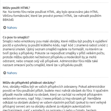
Můžu použít HTML?
Ne. Na tomto fóru nelze používat HTML, aby bylo zpracováno jako HTML.
Většinu formátování, které lze provést pomocí HTML, lze nahradit použitím
BBKódů.
Nahoru
Co jsou to smajlíci?
Smajlíci nebo emotikony jsou malé obrázky, které můžou být použity k vyjádření
pocitů a vytvořeny za použití krátkého kódu, např. kód :) znamená radost a kód :(
znamená smutek. Úplný seznam smajlíků najdete na formuláři, na kterém se
tvoří zprávy a příspěvky. Pokuste se nepoužívat smajlíky v příliš velkém počtu,
protože můžou způsobit nečitelnost příspěvku a moderátoři by je mohli
odstranit, nebo smazat celý váš příspěvek. Administrátor fóra může také
nastavit omezení počtu smajlíků, které lze v příspěvku použít.
Nahoru
Můžu do příspěvků přidávat obrázky?
Ano, obrázky můžou být ve vašich příspěvcích zobrazeny. Pokud administrátor
povolil ve fóru používání příloh, budete moci nahrát obrázek do fóra. V opačném
případě musíte odkázat na obrázek, který se nachází na veřejně přístupném
webovém serveru, např. http://www.priklad.cz/muj-obrazek.gif. Nemůžete
odkázat na obrázek uložený ve vašem vlastním počítači (pokud to není veřejně
přístupný server) ani na obrázky uložené za nějakým autentizačním
mechanizmem, např. v emailech na seznamu.cz nebo v Gmailu, heslem