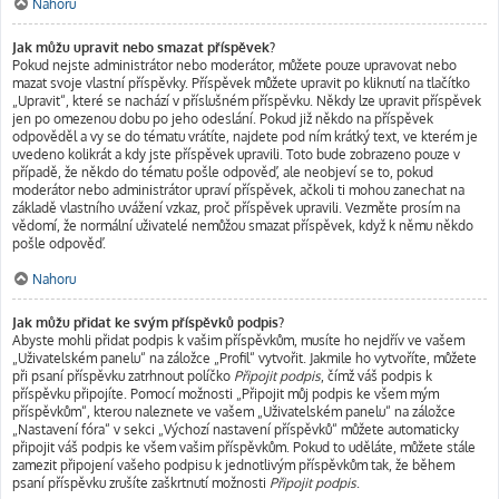
Nahoru
Jak můžu upravit nebo smazat příspěvek?
Pokud nejste administrátor nebo moderátor, můžete pouze upravovat nebo
mazat svoje vlastní příspěvky. Příspěvek můžete upravit po kliknutí na tlačítko
„Upravit“, které se nachází v příslušném příspěvku. Někdy lze upravit příspěvek
jen po omezenou dobu po jeho odeslání. Pokud již někdo na příspěvek
odpověděl a vy se do tématu vrátíte, najdete pod ním krátký text, ve kterém je
uvedeno kolikrát a kdy jste příspěvek upravili. Toto bude zobrazeno pouze v
případě, že někdo do tématu pošle odpověď, ale neobjeví se to, pokud
moderátor nebo administrátor upraví příspěvek, ačkoli ti mohou zanechat na
základě vlastního uvážení vzkaz, proč příspěvek upravili. Vezměte prosím na
vědomí, že normální uživatelé nemůžou smazat příspěvek, když k němu někdo
pošle odpověď.
Nahoru
Jak můžu přidat ke svým příspěvků podpis?
Abyste mohli přidat podpis k vašim příspěvkům, musíte ho nejdřív ve vašem
„Uživatelském panelu“ na záložce „Profil“ vytvořit. Jakmile ho vytvoříte, můžete
při psaní příspěvku zatrhnout políčko
Připojit podpis
, čímž váš podpis k
příspěvku připojíte. Pomocí možnosti „Připojit můj podpis ke všem mým
příspěvkům“, kterou naleznete ve vašem „Uživatelském panelu“ na záložce
„Nastavení fóra“ v sekci „Výchozí nastavení příspěvků“ můžete automaticky
připojit váš podpis ke všem vašim příspěvkům. Pokud to uděláte, můžete stále
zamezit připojení vašeho podpisu k jednotlivým příspěvkům tak, že během
psaní příspěvku zrušíte zaškrtnutí možnosti
Připojit podpis
.