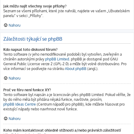
Jak můžu najít všechny svoje přílohy?
Seznam se všemi přílohami, které jste nahráli, najdete ve vašem „Uživatelském
panelu“ v sekci „Přílohy“.
Nahoru
Záležitosti týkající se phpBB
Kdo napsal toto diskusní fórum?
Tento software (v jeho nemodifikované podobě) byl vytvořen, zveřejněn a
chráněn autorskými právy
phpBB Limited
. phpBB je dostupné pod GNU
General Public License verze 2 (GPL-2.0) a může být volně distribuováno. Pro
více informací se podívejte na stránku
About phpBB
(angl.).
Nahoru
Proč ve fóru není funkce XY?
Tento software byl napsán a je licencován přes phpBB Limited. Pokud věříte, že
by do něho měla být přidána nějaká funkce, navštivte, prosím,
phpBB Ideas Centre
(Centrum nápadů pro phpBB), kde můžete hlasovat pro
existující nápady nebo navrhnout nové funkce.
Nahoru
Koho mám kontaktovat ohledně stížnosti a/nebo právních záležitostí