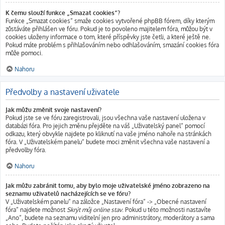
K čemu slouží funkce „Smazat cookies“?
Funkce „Smazat cookies“ smaže cookies vytvořené phpBB fórem, díky kterým
zůstáváte přihlášen ve fóru. Pokud je to povoleno majitelem fóra, můžou být v
cookies uloženy informace o tom, které příspěvky jste četli, a které ještě ne.
Pokud máte problém s přihlašováním nebo odhlašováním, smazání cookies fóra
může pomoci.
Nahoru
Předvolby a nastavení uživatele
Jak můžu změnit svoje nastavení?
Pokud jste se ve fóru zaregistrovali, jsou všechna vaše nastavení uložena v
databázi fóra. Pro jejich změnu přejděte na váš „Uživatelský panel“ pomocí
odkazu, který obvykle najdete po kliknutí na vaše jméno nahoře na stránkách
fóra. V „Uživatelském panelu“ budete moci změnit všechna vaše nastavení a
předvolby fóra.
Nahoru
Jak můžu zabránit tomu, aby bylo moje uživatelské jméno zobrazeno na
seznamu uživatelů nacházejících se ve fóru?
V „Uživatelském panelu“ na záložce „Nastavení fóra“ -> „Obecné nastavení
fóra“ najdete možnost
Skrýt můj online stav
. Pokud u této možnosti nastavíte
„Ano“, budete na seznamu viditelní jen pro administrátory, moderátory a sama