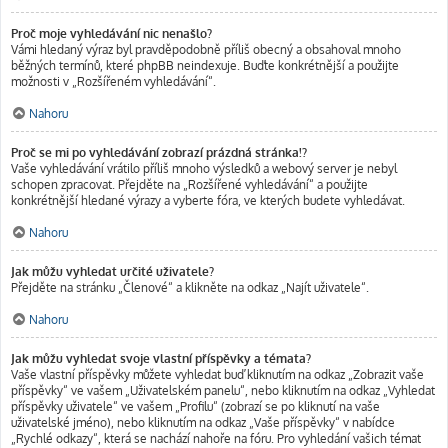
Proč moje vyhledávání nic nenašlo?
Vámi hledaný výraz byl pravděpodobně příliš obecný a obsahoval mnoho
běžných termínů, které phpBB neindexuje. Buďte konkrétnější a použijte
možnosti v „Rozšířeném vyhledávání“.
Nahoru
Proč se mi po vyhledávání zobrazí prázdná stránka!?
Vaše vyhledávání vrátilo příliš mnoho výsledků a webový server je nebyl
schopen zpracovat. Přejděte na „Rozšířené vyhledávání“ a použijte
konkrétnější hledané výrazy a vyberte fóra, ve kterých budete vyhledávat.
Nahoru
Jak můžu vyhledat určité uživatele?
Přejděte na stránku „Členové“ a klikněte na odkaz „Najít uživatele“.
Nahoru
Jak můžu vyhledat svoje vlastní příspěvky a témata?
Vaše vlastní příspěvky můžete vyhledat buď kliknutím na odkaz „Zobrazit vaše
příspěvky“ ve vašem „Uživatelském panelu“, nebo kliknutím na odkaz „Vyhledat
příspěvky uživatele“ ve vašem „Profilu“ (zobrazí se po kliknutí na vaše
uživatelské jméno), nebo kliknutím na odkaz „Vaše příspěvky“ v nabídce
„Rychlé odkazy“, která se nachází nahoře na fóru. Pro vyhledání vašich témat