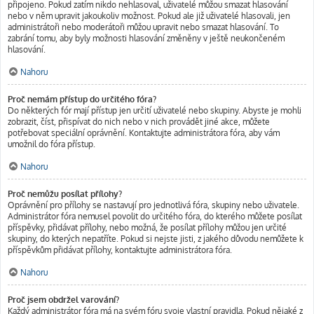
připojeno. Pokud zatím nikdo nehlasoval, uživatelé můžou smazat hlasování
nebo v něm upravit jakoukoliv možnost. Pokud ale již uživatelé hlasovali, jen
administrátoři nebo moderátoři můžou upravit nebo smazat hlasování. To
zabrání tomu, aby byly možnosti hlasování změněny v ještě neukončeném
hlasování.
Nahoru
Proč nemám přístup do určitého fóra?
Do některých fór mají přístup jen určití uživatelé nebo skupiny. Abyste je mohli
zobrazit, číst, přispívat do nich nebo v nich provádět jiné akce, můžete
potřebovat speciální oprávnění. Kontaktujte administrátora fóra, aby vám
umožnil do fóra přístup.
Nahoru
Proč nemůžu posílat přílohy?
Oprávnění pro přílohy se nastavují pro jednotlivá fóra, skupiny nebo uživatele.
Administrátor fóra nemusel povolit do určitého fóra, do kterého můžete posílat
příspěvky, přidávat přílohy, nebo možná, že posílat přílohy můžou jen určité
skupiny, do kterých nepatříte. Pokud si nejste jisti, z jakého důvodu nemůžete k
příspěvkům přidávat přílohy, kontaktujte administrátora fóra.
Nahoru
Proč jsem obdržel varování?
Každý administrátor fóra má na svém fóru svoje vlastní pravidla. Pokud nějaké z