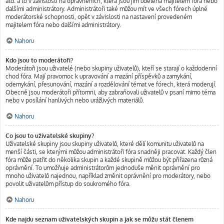
atd. a to v závislosti na oprávněních, která jsou jim udělena majitelem fóra nebo
dalšími administrátory. Administrátoři také můžou mít ve všech fórech úplné
moderátorské schopnosti, opět v závislosti na nastavení provedeném
majitelem fóra nebo dalšími administrátory.
Nahoru
Kdo jsou to moderátoři?
Moderátoři jsou uživatelé (nebo skupiny uživatelů), kteří se starají o každodenní
chod fóra. Mají pravomoc k upravování a mazání příspěvků a zamykání,
odemykání, přesunování, mazání a rozdělování témat ve fórech, která moderují.
Obecně jsou moderátoři přítomni, aby zabraňovali uživatelů v psaní mimo téma
nebo v posílání hanlivých nebo urážlivých materiálů.
Nahoru
Co jsou to uživatelské skupiny?
Uživatelské skupiny jsou skupiny uživatelů, které dělí komunitu uživatelů na
menší části, se kterými můžou administrátoři fóra snadněji pracovat. Každý člen
fóra může patřit do několika skupin a každé skupině můžou být přiřazena různá
oprávnění. To umožňuje administrátorům jednoduše měnit oprávnění pro
mnoho uživatelů najednou, například změnit oprávnění pro moderátory, nebo
povolit uživatelům přístup do soukromého fóra.
Nahoru
Kde najdu seznam uživatelských skupin a jak se můžu stát členem