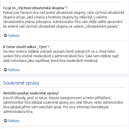
Co je to „Výchozí uživatelská skupina“?
Pokud jste členem více než jedné uživatelské skupiny, vaše výchozí uživatelská
skupina určuje, jaká a barva a hodnost skupiny by měla být u vašeho
uživatelského jména zobrazena. Administrátor fóra vám může udělit oprávnění
ke změně vaší výchozí uživatelské skupiny ve vašem „Uživatelském panelu“.
Nahoru
K čemu slouží odkaz „Tým“?
Na této stránce můžete zobrazit seznam členů starajících se o chod nebo
vedení fóra včetně moderátorů a administrátorů fóra. Také tam můžete najít
další informace jako například, která fóra moderátoři moderují.
Nahoru
Soukromé zprávy
Nemůžu posílat soukromé zprávy!
Jsou tři důvody, proč to tak je. Nejste zaregistrovaní a/nebo přihlášení,
administrátor fóra zakázal soukromé zprávy pro celé fórum, nebo administrátor
fóra zakázal přímo vám odesílání zpráv. Pro více informací kontaktujte
administrátora fóra.
Nahoru