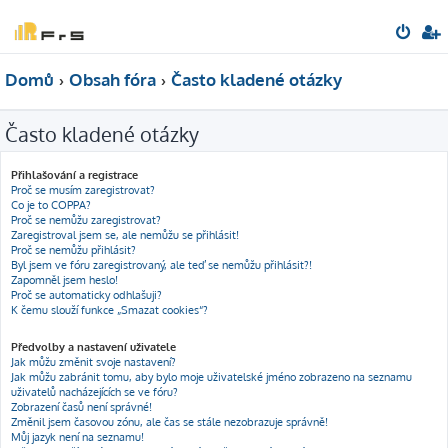
Domů
Obsah fóra
Často kladené otázky
Často kladené otázky
Přihlašování a registrace
Proč se musím zaregistrovat?
Co je to COPPA?
Proč se nemůžu zaregistrovat?
Zaregistroval jsem se, ale nemůžu se přihlásit!
Proč se nemůžu přihlásit?
Byl jsem ve fóru zaregistrovaný, ale teď se nemůžu přihlásit?!
Zapomněl jsem heslo!
Proč se automaticky odhlašuji?
K čemu slouží funkce „Smazat cookies“?
Předvolby a nastavení uživatele
Jak můžu změnit svoje nastavení?
Jak můžu zabránit tomu, aby bylo moje uživatelské jméno zobrazeno na seznamu
uživatelů nacházejících se ve fóru?
Zobrazení časů není správné!
Změnil jsem časovou zónu, ale čas se stále nezobrazuje správně!
Můj jazyk není na seznamu!