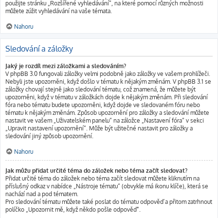
použijte stránku „Rozšířené vyhledávání“, na které pomocí různých možnosti
můžete zúžit vyhledávání na vaše témata.
Nahoru
Sledování a záložky
Jaký je rozdíl mezi záložkami a sledováním?
V phpBB 3.0 fungovali záložky velmi podobně jako záložky ve vašem prohlížeči.
Nebyli jste upozorněni, když došlo v tématu k nějakým změnám. V phpBB 3.1 se
záložky chovají stejně jako sledování tématu, což znamená, že můžete být
upozorněni, když v tématu v záložkách dojde k nějakým změnám. Při sledování
fóra nebo tématu budete upozorněni, když dojde ve sledovaném fóru nebo
tématu k nějakým změnám. Způsob upozornění pro záložky a sledování můžete
nastavit ve vašem „Uživatelském panelu“ na záložce „Nastavení fóra“ v sekci
„Upravit nastavení upozornění“. Může být užitečné nastavit pro záložky a
sledování jiný způsob upozornění.
Nahoru
Jak můžu přidat určité téma do záložek nebo téma začít sledovat?
Přidat určité téma do záložek nebo téma začít sledovat můžete kliknutím na
příslušný odkaz v nabídce „Nástroje tématu“ (obvykle má ikonu klíče), která se
nachází nad a pod tématem.
Pro sledování tématu můžete také poslat do tématu odpověď a přitom zatrhnout
políčko „Upozornit mě, když někdo pošle odpověď“.