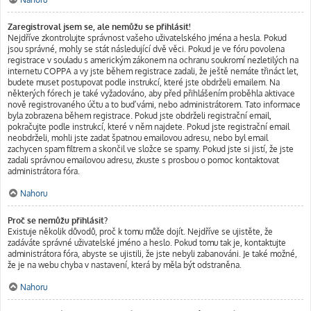
Zaregistroval jsem se, ale nemůžu se přihlásit!
Nejdříve zkontrolujte správnost vašeho uživatelského jména a hesla. Pokud
jsou správné, mohly se stát následující dvě věci. Pokud je ve fóru povolena
registrace v souladu s americkým zákonem na ochranu soukromí nezletilých na
internetu COPPA a vy jste během registrace zadali, že ještě nemáte třináct let,
budete muset postupovat podle instrukcí, které jste obdrželi emailem. Na
některých fórech je také vyžadováno, aby před přihlášením proběhla aktivace
nově registrovaného účtu a to buď vámi, nebo administrátorem. Tato informace
byla zobrazena během registrace. Pokud jste obdrželi registrační email,
pokračujte podle instrukcí, které v něm najdete. Pokud jste registrační email
neobdrželi, mohli jste zadat špatnou emailovou adresu, nebo byl email
zachycen spam filtrem a skončil ve složce se spamy. Pokud jste si jistí, že jste
zadali správnou emailovou adresu, zkuste s prosbou o pomoc kontaktovat
administrátora fóra.
Nahoru
Proč se nemůžu přihlásit?
Existuje několik důvodů, proč k tomu může dojít. Nejdříve se ujistěte, že
zadáváte správné uživatelské jméno a heslo. Pokud tomu tak je, kontaktujte
administrátora fóra, abyste se ujistili, že jste nebyli zabanováni. Je také možné,
že je na webu chyba v nastavení, která by měla být odstraněna.
Nahoru