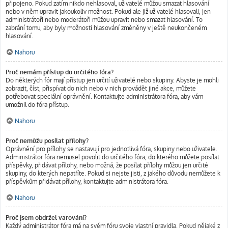
připojeno. Pokud zatím nikdo nehlasoval, uživatelé můžou smazat hlasování
nebo v něm upravit jakoukoliv možnost. Pokud ale již uživatelé hlasovali, jen
administrátoři nebo moderátoři můžou upravit nebo smazat hlasování. To
zabrání tomu, aby byly možnosti hlasování změněny v ještě neukončeném
hlasování.
Nahoru
Proč nemám přístup do určitého fóra?
Do některých fór mají přístup jen určití uživatelé nebo skupiny. Abyste je mohli
zobrazit, číst, přispívat do nich nebo v nich provádět jiné akce, můžete
potřebovat speciální oprávnění. Kontaktujte administrátora fóra, aby vám
umožnil do fóra přístup.
Nahoru
Proč nemůžu posílat přílohy?
Oprávnění pro přílohy se nastavují pro jednotlivá fóra, skupiny nebo uživatele.
Administrátor fóra nemusel povolit do určitého fóra, do kterého můžete posílat
příspěvky, přidávat přílohy, nebo možná, že posílat přílohy můžou jen určité
skupiny, do kterých nepatříte. Pokud si nejste jisti, z jakého důvodu nemůžete k
příspěvkům přidávat přílohy, kontaktujte administrátora fóra.
Nahoru
Proč jsem obdržel varování?
Každý administrátor fóra má na svém fóru svoje vlastní pravidla. Pokud nějaké z