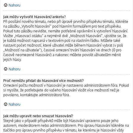
Nahoru
Jak můžu vytvořit hlasování/anketu?
Při posílání nového tématu, nebo při úpravě prvního příspěvku tématu, klikněte
na záložku „Vytvořit hlasování“ pod hlavním formulářem pro text příspěvku.
Pokud tuto záložku nevidíte, nemáte potřebné oprávnění k vytvoření hlasování.
Vložte „Hlasovací otázku“ a nejméně dvě „Možnosti hlasování“, ujistěte se, že
je každá možnost napsaná v textovém poli na vlastním řádku. Můžete také
nastavit počet možností, které uživatel může během hlasování vybrat (v poli
„Možností na uživatele“), časové omezení trvání hlasování ve dnech (0 pro
časově neomezené hlasování) a nakonec můžete povolit uživatelům měnit
jejich hlasy.
Nahoru
Proč nemůžu přidat do hlasování více možností?
Omezení počtu možností v hlasování je nastaveno administrátorem fóra. Pokud
si myslíte, že potřebujete do vašeho hlasování vložit více možností než je
povoleno, kontaktujte administrátora fóra.
Nahoru
Jak můžu upravit nebo smazat hlasování?
Stejně jako v případě příspěvků může být hlasování upraveno pouze jeho
autorem, moderátorem nebo administrátorem. Pro úpravu hlasování klikněte na
tlačítko pro úpravu prvního příspěvku v tématu, ke kterému je hlasování vždy