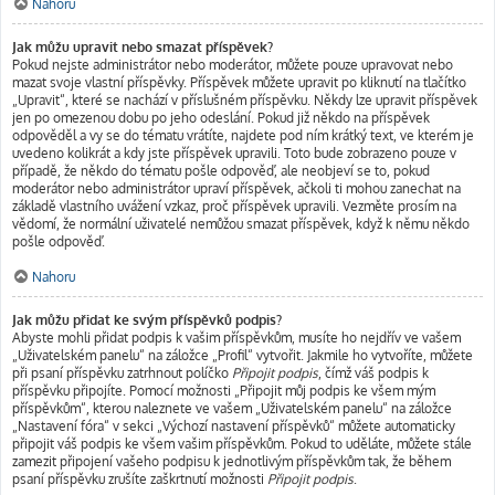
Nahoru
Jak můžu upravit nebo smazat příspěvek?
Pokud nejste administrátor nebo moderátor, můžete pouze upravovat nebo
mazat svoje vlastní příspěvky. Příspěvek můžete upravit po kliknutí na tlačítko
„Upravit“, které se nachází v příslušném příspěvku. Někdy lze upravit příspěvek
jen po omezenou dobu po jeho odeslání. Pokud již někdo na příspěvek
odpověděl a vy se do tématu vrátíte, najdete pod ním krátký text, ve kterém je
uvedeno kolikrát a kdy jste příspěvek upravili. Toto bude zobrazeno pouze v
případě, že někdo do tématu pošle odpověď, ale neobjeví se to, pokud
moderátor nebo administrátor upraví příspěvek, ačkoli ti mohou zanechat na
základě vlastního uvážení vzkaz, proč příspěvek upravili. Vezměte prosím na
vědomí, že normální uživatelé nemůžou smazat příspěvek, když k němu někdo
pošle odpověď.
Nahoru
Jak můžu přidat ke svým příspěvků podpis?
Abyste mohli přidat podpis k vašim příspěvkům, musíte ho nejdřív ve vašem
„Uživatelském panelu“ na záložce „Profil“ vytvořit. Jakmile ho vytvoříte, můžete
při psaní příspěvku zatrhnout políčko
Připojit podpis
, čímž váš podpis k
příspěvku připojíte. Pomocí možnosti „Připojit můj podpis ke všem mým
příspěvkům“, kterou naleznete ve vašem „Uživatelském panelu“ na záložce
„Nastavení fóra“ v sekci „Výchozí nastavení příspěvků“ můžete automaticky
připojit váš podpis ke všem vašim příspěvkům. Pokud to uděláte, můžete stále
zamezit připojení vašeho podpisu k jednotlivým příspěvkům tak, že během
psaní příspěvku zrušíte zaškrtnutí možnosti
Připojit podpis
.