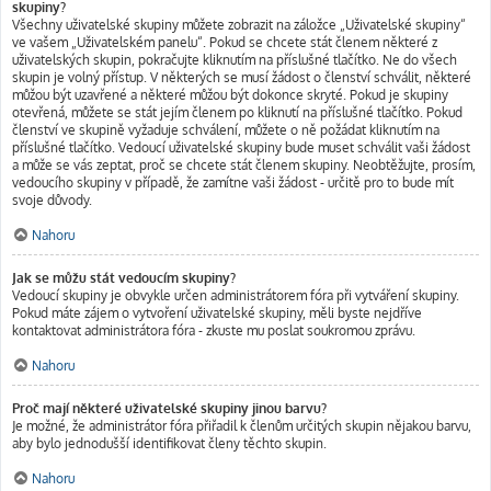
skupiny?
Všechny uživatelské skupiny můžete zobrazit na záložce „Uživatelské skupiny“
ve vašem „Uživatelském panelu“. Pokud se chcete stát členem některé z
uživatelských skupin, pokračujte kliknutím na příslušné tlačítko. Ne do všech
skupin je volný přístup. V některých se musí žádost o členství schválit, některé
můžou být uzavřené a některé můžou být dokonce skryté. Pokud je skupiny
otevřená, můžete se stát jejím členem po kliknutí na příslušné tlačítko. Pokud
členství ve skupině vyžaduje schválení, můžete o ně požádat kliknutím na
příslušné tlačítko. Vedoucí uživatelské skupiny bude muset schválit vaši žádost
a může se vás zeptat, proč se chcete stát členem skupiny. Neobtěžujte, prosím,
vedoucího skupiny v případě, že zamítne vaši žádost - určitě pro to bude mít
svoje důvody.
Nahoru
Jak se můžu stát vedoucím skupiny?
Vedoucí skupiny je obvykle určen administrátorem fóra při vytváření skupiny.
Pokud máte zájem o vytvoření uživatelské skupiny, měli byste nejdříve
kontaktovat administrátora fóra - zkuste mu poslat soukromou zprávu.
Nahoru
Proč mají některé uživatelské skupiny jinou barvu?
Je možné, že administrátor fóra přiřadil k členům určitých skupin nějakou barvu,
aby bylo jednodušší identifikovat členy těchto skupin.
Nahoru