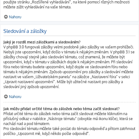
použijte stránku „Rozšířené vyhledávání“, na které pomocí různých možnosti
můžete zúžit vyhledávání na vaše témata.
Nahoru
Sledování a záložky
Jaký je rozdíl mezi záložkami a sledováním?
V phpBB 3.0 fungovali záložky velmi podobně jako záložky ve vašem prohlížeči.
Nebyli jste upozorněni, když došlo v tématu k nějakým změnám. V phpBB 3.1 se
záložky chovají stejně jako sledování tématu, což znamená, že můžete být
upozorněni, když v tématu v záložkách dojde k nějakým změnám. Při sledování
fóra nebo tématu budete upozorněni, když dojde ve sledovaném fóru nebo
tématu k nějakým změnám. Způsob upozornění pro záložky a sledování můžete
nastavit ve vašem „Uživatelském panelu“ na záložce „Nastavení fóra“ v sekci
„Upravit nastavení upozornění“. Může být užitečné nastavit pro záložky a
sledování jiný způsob upozornění.
Nahoru
Jak můžu přidat určité téma do záložek nebo téma začít sledovat?
Přidat určité téma do záložek nebo téma začít sledovat můžete kliknutím na
příslušný odkaz v nabídce „Nástroje tématu“ (obvykle má ikonu klíče), která se
nachází nad a pod tématem.
Pro sledování tématu můžete také poslat do tématu odpověď a přitom zatrhnout
políčko „Upozornit mě, když někdo pošle odpověď“.