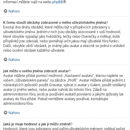
informací můžete najít na webu
phpBB
®.
Nahoru
K čemu slouží obrázky zobrazené u mého uživatelského jména?
Existují dva druhy obrázků, které můžou být v příspěvcích zobrazeny u
uživatelského jména. Jedním z nich jsou obrázky asociované s vaší hodností,
které obvykle vypadají jako hvězdičky, tečky nebo čtverečky a indikují, kolik
příspěvků jste odeslali, nebo pomáhají určit jakou mají uživatelé fóra funkci.
Další, obvykle větší obrázek, je známý jako avatar a obecně se jedná o unikátní
nebo osobní obrázek každého uživatele.
Nahoru
Jak můžu u svého jména zobrazit avatar?
Avatar můžete přidat pomocí možnosti „Nastavení avataru“, kterou najdete ve
vašem „Uživatelském panelu“ na záložce „Profil“. Avatar můžete přidat jedním z
následujících způsobů: použít Gravatar, vybrat si avatar v Galerii, použít vzdálený
avatar (z jiného webu), nebo avatar nahrát do tohoto fóra. Záleží na
administrátorovi fóra, jestli je používání avatarů povoleno a jakými způsoby lze
avatary do fóra přidat. Pokud nemůžete avatary používat, kontaktujte
administrátora fóra.
Nahoru
Jaká je moje hodnost a jak ji můžu změnit?
Hodnosti, které jsou zobrazeny pod vaším uživatelským jménem, indikují počet