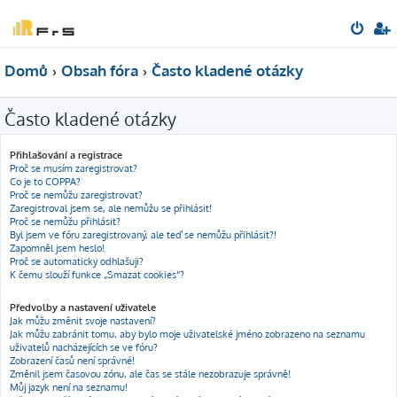
Domů
Obsah fóra
Často kladené otázky
Často kladené otázky
Přihlašování a registrace
Proč se musím zaregistrovat?
Co je to COPPA?
Proč se nemůžu zaregistrovat?
Zaregistroval jsem se, ale nemůžu se přihlásit!
Proč se nemůžu přihlásit?
Byl jsem ve fóru zaregistrovaný, ale teď se nemůžu přihlásit?!
Zapomněl jsem heslo!
Proč se automaticky odhlašuji?
K čemu slouží funkce „Smazat cookies“?
Předvolby a nastavení uživatele
Jak můžu změnit svoje nastavení?
Jak můžu zabránit tomu, aby bylo moje uživatelské jméno zobrazeno na seznamu
uživatelů nacházejících se ve fóru?
Zobrazení časů není správné!
Změnil jsem časovou zónu, ale čas se stále nezobrazuje správně!
Můj jazyk není na seznamu!