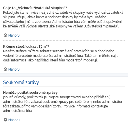
Co je to „Výchozí uživatelská skupina“?
Pokud jste členem více než jedné uživatelské skupiny, vaše výchozí uživatelská
skupina určuje, jaká a barva a hodnost skupiny by měla být u vašeho
uživatelského jména zobrazena. Administrátor fóra vám může udělit oprávnění
ke změně vaší výchozí uživatelské skupiny ve vašem „Uživatelském panelu“.
Nahoru
K čemu slouží odkaz „Tým“?
Na této stránce můžete zobrazit seznam členů starajících se o chod nebo
vedení fóra včetně moderátorů a administrátorů fóra. Také tam můžete najít
další informace jako například, která fóra moderátoři moderují.
Nahoru
Soukromé zprávy
Nemůžu posílat soukromé zprávy!
Jsou tři důvody, proč to tak je. Nejste zaregistrovaní a/nebo přihlášení,
administrátor fóra zakázal soukromé zprávy pro celé fórum, nebo administrátor
fóra zakázal přímo vám odesílání zpráv. Pro více informací kontaktujte
administrátora fóra.
Nahoru