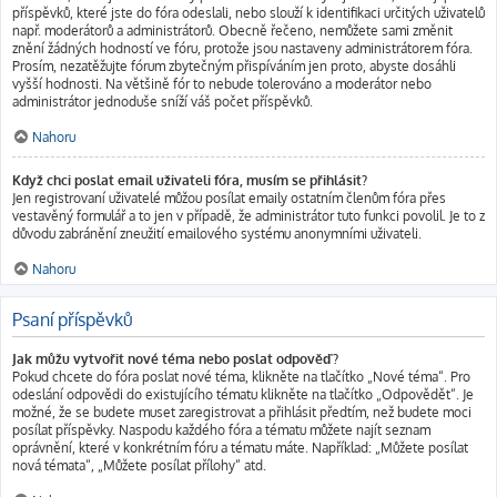
příspěvků, které jste do fóra odeslali, nebo slouží k identifikaci určitých uživatelů
např. moderátorů a administrátorů. Obecně řečeno, nemůžete sami změnit
znění žádných hodností ve fóru, protože jsou nastaveny administrátorem fóra.
Prosím, nezatěžujte fórum zbytečným přispíváním jen proto, abyste dosáhli
vyšší hodnosti. Na většině fór to nebude tolerováno a moderátor nebo
administrátor jednoduše sníží váš počet příspěvků.
Nahoru
Když chci poslat email uživateli fóra, musím se přihlásit?
Jen registrovaní uživatelé můžou posílat emaily ostatním členům fóra přes
vestavěný formulář a to jen v případě, že administrátor tuto funkci povolil. Je to z
důvodu zabránění zneužití emailového systému anonymními uživateli.
Nahoru
Psaní příspěvků
Jak můžu vytvořit nové téma nebo poslat odpověď?
Pokud chcete do fóra poslat nové téma, klikněte na tlačítko „Nové téma“. Pro
odeslání odpovědi do existujícího tématu klikněte na tlačítko „Odpovědět“. Je
možné, že se budete muset zaregistrovat a přihlásit předtím, než budete moci
posílat příspěvky. Naspodu každého fóra a tématu můžete najít seznam
oprávnění, které v konkrétním fóru a tématu máte. Například: „Můžete posílat
nová témata“, „Můžete posílat přílohy“ atd.