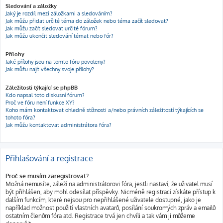
Sledování a záložky
Jaký je rozdíl mezi záložkami a sledováním?
Jak můžu přidat určité téma do záložek nebo téma začít sledovat?
Jak můžu začít sledovat určité fórum?
Jak můžu ukončit sledování témat nebo fór?
Přílohy
Jaké přílohy jsou na tomto fóru povoleny?
Jak můžu najít všechny svoje přílohy?
Záležitosti týkající se phpBB
Kdo napsal toto diskusní fórum?
Proč ve fóru není funkce XY?
Koho mám kontaktovat ohledně stížnosti a/nebo právních záležitostí týkajících se
tohoto fóra?
Jak můžu kontaktovat administrátora fóra?
Přihlašování a registrace
Proč se musím zaregistrovat?
Možná nemusíte, záleží na administrátorovi fóra, jestli nastaví, že uživatel musí
být přihlášen, aby mohl odesílat příspěvky. Nicméně registrací získáte přístup k
dalším funkcím, které nejsou pro nepřihlášené uživatele dostupné, jako je
například možnost použití vlastních avatarů, posílání soukromých zpráv a emailů
ostatním členům fóra atd. Registrace trvá jen chvíli a tak vám ji můžeme