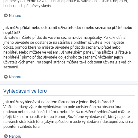
příspěvky od těchto uživatelů. Pokud přidáte uživatele do seznamu nepřátel,
budou jejich příspěvky skryty.
Nahoru
Jak můžu přidat nebo odstranit uživatele do/z mého seznamu přátel nebo
nepřátel?
Uživatele můžete přidat do vašeho seznamu dvěma způsoby. Po kliknutí na
jméno uživatele se dostanete na stránku s profilem uživatele, kde najdete
odkaz, pomocí kterého můžete uživatele přidat do seznamu přátel nebo
nepřátel. Nebo můžete ve vašem „Uživatelském panelu“ na záložce „Přátelé a
nepřátelé“ přímo přidat uživatele do jednoho ze seznamů vložením jejich
uživatelských jmen. Na stejné stránce můžete také odstranit uživatele z vašich
seznamů.
Nahoru
Vyhledávání ve fóru
Jak můžu vyhledávat na celém fóru nebo v jednotlivých fórech?
Vložte hledaný výraz do vyhledávacího pole umístěného na obsahu fóra
(indexu) nebo na stránkách témat nebo fór. Na rozšířené vyhledávání můžete
přejít kliknutím na odkaz (nebo ikonu) „Rozšířené vyhledávání“, který najdete
na všech stránkách fóra. Jakým způsobem bude vyhledávání dostupné závisí na
použitém vzhledu fóra.
Nahoru