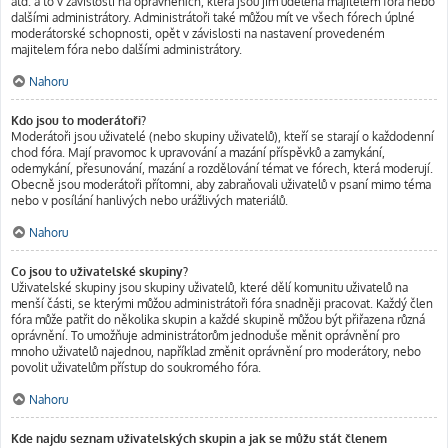
atd. a to v závislosti na oprávněních, která jsou jim udělena majitelem fóra nebo
dalšími administrátory. Administrátoři také můžou mít ve všech fórech úplné
moderátorské schopnosti, opět v závislosti na nastavení provedeném
majitelem fóra nebo dalšími administrátory.
Nahoru
Kdo jsou to moderátoři?
Moderátoři jsou uživatelé (nebo skupiny uživatelů), kteří se starají o každodenní
chod fóra. Mají pravomoc k upravování a mazání příspěvků a zamykání,
odemykání, přesunování, mazání a rozdělování témat ve fórech, která moderují.
Obecně jsou moderátoři přítomni, aby zabraňovali uživatelů v psaní mimo téma
nebo v posílání hanlivých nebo urážlivých materiálů.
Nahoru
Co jsou to uživatelské skupiny?
Uživatelské skupiny jsou skupiny uživatelů, které dělí komunitu uživatelů na
menší části, se kterými můžou administrátoři fóra snadněji pracovat. Každý člen
fóra může patřit do několika skupin a každé skupině můžou být přiřazena různá
oprávnění. To umožňuje administrátorům jednoduše měnit oprávnění pro
mnoho uživatelů najednou, například změnit oprávnění pro moderátory, nebo
povolit uživatelům přístup do soukromého fóra.
Nahoru
Kde najdu seznam uživatelských skupin a jak se můžu stát členem