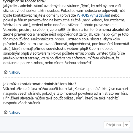
týkajících se tohoto fóra?
Jakýkoliv z administrátorů uvedených na stránce „Tým“, by měl být pro vaši
stížnost vhodnou kontaktní osobou. Pokud se vám nedostane odpovědi, měli
byste kontaktovat majitele domény (proveďte
WHOIS vyhledávání
) nebo,
pokud je fórum provozováno na bezplatné službě (např. Yahoo!, forumzdarma,
Webzdarma atd.), vedení nebo oddělení stížností tohoto provozovatele.
Vezměte, prosím, na vědomí, že phpBB Limited na tomto fóru
nemá absolutně
žádné pravomoci
a nemůže nést odpovědnost za to jak, kde, nebo kým je toto
fórum používáno. Nekontaktujte phpBB Limited v souvislosti s jakýmikoliv
právními záležitostmi (zastavení činnosti, odpovědnost, pomlouvačný komentář
atd.), které
nemají přímou souvislost
s webem phpBB.com, nebo se
samotným phpBB softwarem. Pokud pošlete email phpBB Limited týkající se
jakákoliv třetí strany
, která používá tento software, můžete očekávat, že
dostanete pouze strohou, nebo vůbec žádnou odpověď.
Nahoru
Jak můžu kontaktovat administrátora fóra?
Všichni uživatelé fóra můžou použít formulář „Kontaktujte nás“, který se nachází
naspodu všech stránek, pokud je tato možnost povolena administrátorem fóra.
Přihlášení uživatelé můžou také použít odkaz „Tým“, který se také nachází
naspodu všech stránek.
Nahoru
Přejít na