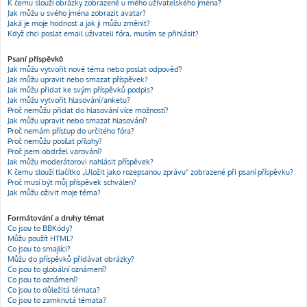
K čemu slouží obrázky zobrazené u mého uživatelského jména?
Jak můžu u svého jména zobrazit avatar?
Jaká je moje hodnost a jak ji můžu změnit?
Když chci poslat email uživateli fóra, musím se přihlásit?
Psaní příspěvků
Jak můžu vytvořit nové téma nebo poslat odpověď?
Jak můžu upravit nebo smazat příspěvek?
Jak můžu přidat ke svým příspěvků podpis?
Jak můžu vytvořit hlasování/anketu?
Proč nemůžu přidat do hlasování více možností?
Jak můžu upravit nebo smazat hlasování?
Proč nemám přístup do určitého fóra?
Proč nemůžu posílat přílohy?
Proč jsem obdržel varování?
Jak můžu moderátorovi nahlásit příspěvek?
K čemu slouží tlačítko „Uložit jako rozepsanou zprávu“ zobrazené při psaní příspěvku?
Proč musí být můj příspěvek schválen?
Jak můžu oživit moje téma?
Formátování a druhy témat
Co jsou to BBKódy?
Můžu použít HTML?
Co jsou to smajlíci?
Můžu do příspěvků přidávat obrázky?
Co jsou to globální oznámení?
Co jsou to oznámení?
Co jsou to důležitá témata?
Co jsou to zamknutá témata?