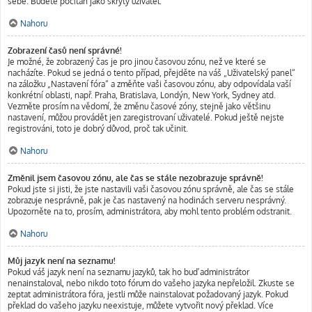
sebe. Budete počítán jako skrytý uživatel.
Nahoru
Zobrazení časů není správné!
Je možné, že zobrazený čas je pro jinou časovou zónu, než ve které se
nacházíte. Pokud se jedná o tento případ, přejděte na váš „Uživatelský panel“
na záložku „Nastavení fóra“ a změňte vaši časovou zónu, aby odpovídala vaší
konkrétní oblasti, např. Praha, Bratislava, Londýn, New York, Sydney atd.
Vezměte prosím na vědomí, že změnu časové zóny, stejně jako většinu
nastavení, můžou provádět jen zaregistrovaní uživatelé. Pokud ještě nejste
registrováni, toto je dobrý důvod, proč tak učinit.
Nahoru
Změnil jsem časovou zónu, ale čas se stále nezobrazuje správně!
Pokud jste si jisti, že jste nastavili vaši časovou zónu správně, ale čas se stále
zobrazuje nesprávně, pak je čas nastavený na hodinách serveru nesprávný.
Upozorněte na to, prosím, administrátora, aby mohl tento problém odstranit.
Nahoru
Můj jazyk není na seznamu!
Pokud váš jazyk není na seznamu jazyků, tak ho buď administrátor
nenainstaloval, nebo nikdo toto fórum do vašeho jazyka nepřeložil. Zkuste se
zeptat administrátora fóra, jestli může nainstalovat požadovaný jazyk. Pokud
překlad do vašeho jazyku neexistuje, můžete vytvořit nový překlad. Více