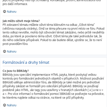
jejichž příspěvky musí být schváleny. Kontaktujte, prosím, administrátora fóra
pro další informace.
Nahoru
Jak můžu oživit moje téma?
Při zobrazení tématu můžete oživit téma kliknutím na odkaz „Oživit téma“
(většinou naspodu stránky), čímž se téma přesune na první místo ve fóru. Pokud
tento odkaz nevidíte, mohlo být oživování témat zakázáno, nebo ještě neuběhla
doba, po které je povoleno téma oživit. Oživit téma jde také jednoduše tak, že
do něho odešlete příspěvek. Pokud to ale budete dělat, ujistěte se, že to není
proti pravidlům fóra.
Nahoru
Formátování a druhy témat
Co jsou to BBKódy?
BBKódy jsou speciální implementace HTML jazyka, které poskytují velkou
kontrolu pro formátování jednotlivých objektů v příspěvcích. Možnost používání
BBKódů uděluje administrátor fóra, ale BBKódy je také možné pro jednotlivé
příspěvky zakázat ve formuláři pro odesílání příspěvků. BBKódy se používají
podobně jako HTML, ale tagy jsou uzavřeny v hranatých závorkách [ a ] a ne v <
a >. Pro více informací o formátování pomocí BBKódů se podívejte na průvodce,
ke kterému najdete odkaz na stránce, na které se píší příspěvky.
Nahoru