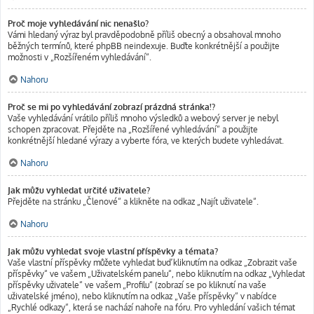
Proč moje vyhledávání nic nenašlo?
Vámi hledaný výraz byl pravděpodobně příliš obecný a obsahoval mnoho
běžných termínů, které phpBB neindexuje. Buďte konkrétnější a použijte
možnosti v „Rozšířeném vyhledávání“.
Nahoru
Proč se mi po vyhledávání zobrazí prázdná stránka!?
Vaše vyhledávání vrátilo příliš mnoho výsledků a webový server je nebyl
schopen zpracovat. Přejděte na „Rozšířené vyhledávání“ a použijte
konkrétnější hledané výrazy a vyberte fóra, ve kterých budete vyhledávat.
Nahoru
Jak můžu vyhledat určité uživatele?
Přejděte na stránku „Členové“ a klikněte na odkaz „Najít uživatele“.
Nahoru
Jak můžu vyhledat svoje vlastní příspěvky a témata?
Vaše vlastní příspěvky můžete vyhledat buď kliknutím na odkaz „Zobrazit vaše
příspěvky“ ve vašem „Uživatelském panelu“, nebo kliknutím na odkaz „Vyhledat
příspěvky uživatele“ ve vašem „Profilu“ (zobrazí se po kliknutí na vaše
uživatelské jméno), nebo kliknutím na odkaz „Vaše příspěvky“ v nabídce
„Rychlé odkazy“, která se nachází nahoře na fóru. Pro vyhledání vašich témat