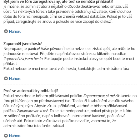
Byl jsem ve fóru zaregistrovaný, ale teď se nemůžu přihlásit?!
Je možné, že administrátor z nějakého důvodu deaktivoval nebo smazal váš
účet. Na některých fórech také pravidelně odstraňují uživatele, kteří dlouhou
dobu do fóra nic nenapsali, čímž se zmenší velikost databáze. Pokud je to váš
případ, zaregistrujte se znovu a pokuste se více zapojit do diskuzí.
Nahoru
Zapomněl jsem heslo!
Nepropadejte panice! Vaše původní heslo nelze sice získat zpět, ale můžete ho
jednoduše resetovat. Přejděte na přihlašovací stránku a klikněte na odkaz
Zapomněl/a jsem heslo
. Postupujte podle instrukcí a brzy se opět budete moci
přihlásit.
Pokud nebudete moci resetovat vaše heslo, kontaktujte administrátora fóra.
Nahoru
Proč se automaticky odhlašuji?
Pokud nezatrhnete během přihlašování políčko
Zapamatovat si mě
zůstanete na
fóru přihlášen jen po přednastavený čas. To slouží k zabránění zneužití vašeho
účtu někým jiným. Abyste zůstali přihlášeni, zatrhněte během přihlašování
políčko
Zapamatovat si mě
. To se ale nedoporučuje, pokud přistupujete k fóru
ze sdíleného počítače, např. v knihovně, internetové kavárně, počítačové
učebně atd. Pokud toto zaškrtávací políčko nevidíte, znamená to, že
administrátor fóra tuto funkci zakázal.
Nahoru