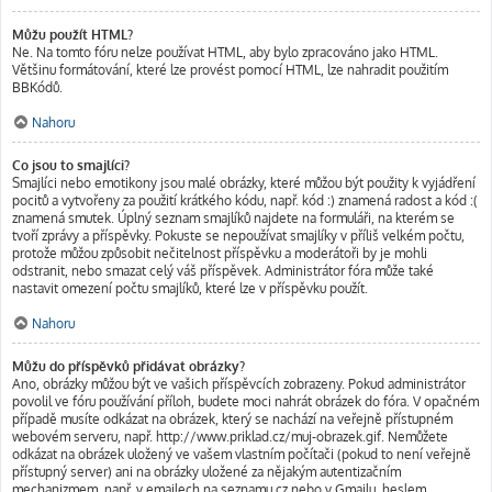
Můžu použít HTML?
Ne. Na tomto fóru nelze používat HTML, aby bylo zpracováno jako HTML.
Většinu formátování, které lze provést pomocí HTML, lze nahradit použitím
BBKódů.
Nahoru
Co jsou to smajlíci?
Smajlíci nebo emotikony jsou malé obrázky, které můžou být použity k vyjádření
pocitů a vytvořeny za použití krátkého kódu, např. kód :) znamená radost a kód :(
znamená smutek. Úplný seznam smajlíků najdete na formuláři, na kterém se
tvoří zprávy a příspěvky. Pokuste se nepoužívat smajlíky v příliš velkém počtu,
protože můžou způsobit nečitelnost příspěvku a moderátoři by je mohli
odstranit, nebo smazat celý váš příspěvek. Administrátor fóra může také
nastavit omezení počtu smajlíků, které lze v příspěvku použít.
Nahoru
Můžu do příspěvků přidávat obrázky?
Ano, obrázky můžou být ve vašich příspěvcích zobrazeny. Pokud administrátor
povolil ve fóru používání příloh, budete moci nahrát obrázek do fóra. V opačném
případě musíte odkázat na obrázek, který se nachází na veřejně přístupném
webovém serveru, např. http://www.priklad.cz/muj-obrazek.gif. Nemůžete
odkázat na obrázek uložený ve vašem vlastním počítači (pokud to není veřejně
přístupný server) ani na obrázky uložené za nějakým autentizačním
mechanizmem, např. v emailech na seznamu.cz nebo v Gmailu, heslem