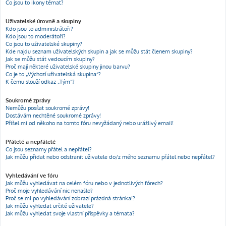
Co jsou to ikony témat?
Uživatelské úrovně a skupiny
Kdo jsou to administrátoři?
Kdo jsou to moderátoři?
Co jsou to uživatelské skupiny?
Kde najdu seznam uživatelských skupin a jak se můžu stát členem skupiny?
Jak se můžu stát vedoucím skupiny?
Proč mají některé uživatelské skupiny jinou barvu?
Co je to „Výchozí uživatelská skupina“?
K čemu slouží odkaz „Tým“?
Soukromé zprávy
Nemůžu posílat soukromé zprávy!
Dostávám nechtěné soukromé zprávy!
Přišel mi od někoho na tomto fóru nevyžádaný nebo urážlivý email!
Přátelé a nepřátelé
Co jsou seznamy přátel a nepřátel?
Jak můžu přidat nebo odstranit uživatele do/z mého seznamu přátel nebo nepřátel?
Vyhledávání ve fóru
Jak můžu vyhledávat na celém fóru nebo v jednotlivých fórech?
Proč moje vyhledávání nic nenašlo?
Proč se mi po vyhledávání zobrazí prázdná stránka!?
Jak můžu vyhledat určité uživatele?
Jak můžu vyhledat svoje vlastní příspěvky a témata?