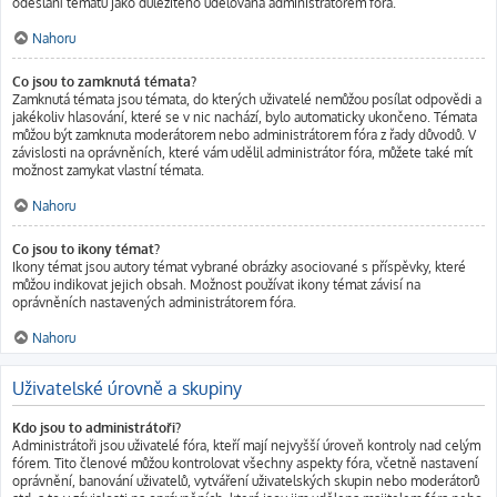
odeslání tématu jako důležitého udělována administrátorem fóra.
Nahoru
Co jsou to zamknutá témata?
Zamknutá témata jsou témata, do kterých uživatelé nemůžou posílat odpovědi a
jakékoliv hlasování, které se v nic nachází, bylo automaticky ukončeno. Témata
můžou být zamknuta moderátorem nebo administrátorem fóra z řady důvodů. V
závislosti na oprávněních, které vám udělil administrátor fóra, můžete také mít
možnost zamykat vlastní témata.
Nahoru
Co jsou to ikony témat?
Ikony témat jsou autory témat vybrané obrázky asociované s příspěvky, které
můžou indikovat jejich obsah. Možnost používat ikony témat závisí na
oprávněních nastavených administrátorem fóra.
Nahoru
Uživatelské úrovně a skupiny
Kdo jsou to administrátoři?
Administrátoři jsou uživatelé fóra, kteří mají nejvyšší úroveň kontroly nad celým
fórem. Tito členové můžou kontrolovat všechny aspekty fóra, včetně nastavení
oprávnění, banování uživatelů, vytváření uživatelských skupin nebo moderátorů