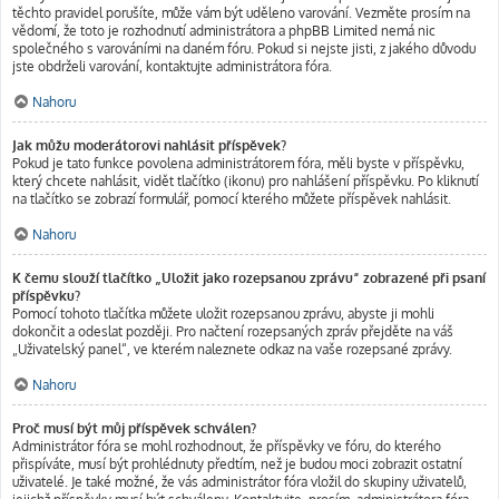
těchto pravidel porušíte, může vám být uděleno varování. Vezměte prosím na
vědomí, že toto je rozhodnutí administrátora a phpBB Limited nemá nic
společného s varováními na daném fóru. Pokud si nejste jisti, z jakého důvodu
jste obdrželi varování, kontaktujte administrátora fóra.
Nahoru
Jak můžu moderátorovi nahlásit příspěvek?
Pokud je tato funkce povolena administrátorem fóra, měli byste v příspěvku,
který chcete nahlásit, vidět tlačítko (ikonu) pro nahlášení příspěvku. Po kliknutí
na tlačítko se zobrazí formulář, pomocí kterého můžete příspěvek nahlásit.
Nahoru
K čemu slouží tlačítko „Uložit jako rozepsanou zprávu“ zobrazené při psaní
příspěvku?
Pomocí tohoto tlačítka můžete uložit rozepsanou zprávu, abyste ji mohli
dokončit a odeslat později. Pro načtení rozepsaných zpráv přejděte na váš
„Uživatelský panel“, ve kterém naleznete odkaz na vaše rozepsané zprávy.
Nahoru
Proč musí být můj příspěvek schválen?
Administrátor fóra se mohl rozhodnout, že příspěvky ve fóru, do kterého
přispíváte, musí být prohlédnuty předtím, než je budou moci zobrazit ostatní
uživatelé. Je také možné, že vás administrátor fóra vložil do skupiny uživatelů,