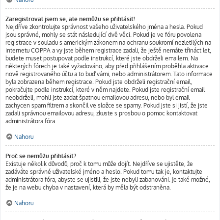
Zaregistroval jsem se, ale nemůžu se přihlásit!
Nejdříve zkontrolujte správnost vašeho uživatelského jména a hesla. Pokud
jsou správné, mohly se stát následující dvě věci. Pokud je ve fóru povolena
registrace v souladu s americkým zákonem na ochranu soukromí nezletilých na
internetu COPPA a vy jste během registrace zadali, že ještě nemáte třináct let,
budete muset postupovat podle instrukcí, které jste obdrželi emailem. Na
některých fórech je také vyžadováno, aby před přihlášením proběhla aktivace
nově registrovaného účtu a to buď vámi, nebo administrátorem. Tato informace
byla zobrazena během registrace. Pokud jste obdrželi registrační email,
pokračujte podle instrukcí, které v něm najdete. Pokud jste registrační email
neobdrželi, mohli jste zadat špatnou emailovou adresu, nebo byl email
zachycen spam filtrem a skončil ve složce se spamy. Pokud jste si jistí, že jste
zadali správnou emailovou adresu, zkuste s prosbou o pomoc kontaktovat
administrátora fóra.
Nahoru
Proč se nemůžu přihlásit?
Existuje několik důvodů, proč k tomu může dojít. Nejdříve se ujistěte, že
zadáváte správné uživatelské jméno a heslo. Pokud tomu tak je, kontaktujte
administrátora fóra, abyste se ujistili, že jste nebyli zabanováni. Je také možné,
že je na webu chyba v nastavení, která by měla být odstraněna.
Nahoru