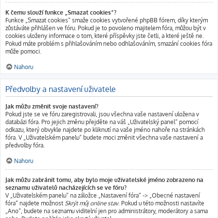
K čemu slouží funkce „Smazat cookies“?
Funkce „Smazat cookies“ smaže cookies vytvořené phpBB fórem, díky kterým
zůstáváte přihlášen ve fóru. Pokud je to povoleno majitelem fóra, můžou být v
cookies uloženy informace o tom, které příspěvky jste četli, a které ještě ne.
Pokud máte problém s přihlašováním nebo odhlašováním, smazání cookies fóra
může pomoci.
Nahoru
Předvolby a nastavení uživatele
Jak můžu změnit svoje nastavení?
Pokud jste se ve fóru zaregistrovali, jsou všechna vaše nastavení uložena v
databázi fóra. Pro jejich změnu přejděte na váš „Uživatelský panel“ pomocí
odkazu, který obvykle najdete po kliknutí na vaše jméno nahoře na stránkách
fóra. V „Uživatelském panelu“ budete moci změnit všechna vaše nastavení a
předvolby fóra.
Nahoru
Jak můžu zabránit tomu, aby bylo moje uživatelské jméno zobrazeno na
seznamu uživatelů nacházejících se ve fóru?
V „Uživatelském panelu“ na záložce „Nastavení fóra“ -> „Obecné nastavení
fóra“ najdete možnost
Skrýt můj online stav
. Pokud u této možnosti nastavíte
„Ano“, budete na seznamu viditelní jen pro administrátory, moderátory a sama