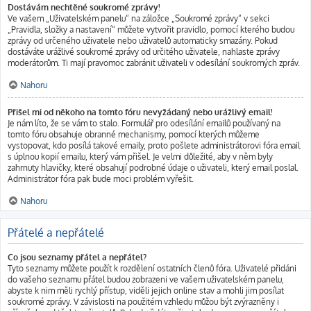
Dostávám nechtěné soukromé zprávy!
Ve vašem „Uživatelském panelu“ na záložce „Soukromé zprávy“ v sekci
„Pravidla, složky a nastavení“ můžete vytvořit pravidlo, pomocí kterého budou
zprávy od určeného uživatele nebo uživatelů automaticky smazány. Pokud
dostáváte urážlivé soukromé zprávy od určitého uživatele, nahlaste zprávy
moderátorům. Ti mají pravomoc zabránit uživateli v odesílání soukromých zpráv.
Nahoru
Přišel mi od někoho na tomto fóru nevyžádaný nebo urážlivý email!
Je nám líto, že se vám to stalo. Formulář pro odesílání emailů používaný na
tomto fóru obsahuje obranné mechanismy, pomocí kterých můžeme
vystopovat, kdo posílá takové emaily, proto pošlete administrátorovi fóra email
s úplnou kopií emailu, který vám přišel. Je velmi důležité, aby v něm byly
zahrnuty hlavičky, které obsahují podrobné údaje o uživateli, který email poslal.
Administrátor fóra pak bude moci problém vyřešit.
Nahoru
Přátelé a nepřátelé
Co jsou seznamy přátel a nepřátel?
Tyto seznamy můžete použít k rozdělení ostatních členů fóra. Uživatelé přidáni
do vašeho seznamu přátel budou zobrazeni ve vašem uživatelském panelu,
abyste k nim měli rychlý přístup, viděli jejich online stav a mohli jim posílat
soukromé zprávy. V závislosti na použitém vzhledu můžou být zvýrazněny i