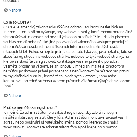
doporučit.
Nahoru
Co je to COPPA?
COPPA je americký zákon z roku 1998 na ochranu soukromí nezletilých na
internetu. Tento zákon vyžaduje, aby webové stránky, které mohou potenciálně
shromažďovat informace od nezletilých osob mladších 13 let, získaly písemný
souhlas rodičů nebo nějaké jiné potvrzení od zákonného zástupce povolující
shromažďování osobních identifikačních informací od nezletilých osob
mladších 13 let. Pokud si nejste jisti, jestli se toto týká vás, jako někoho, kdo se
zkouší zaregistrovat na webovou stránku, nebo se to týká webové stránky, na
kterou se zkoušíte zaregistrovat, kontaktujte vašeho právního poradce.
Vezměte prosím na vědomí, že ani phpBB Limited ani majitelé tohoto fóra
nemůžou poskytovat právní poradenství a není kontaktním místem pro právní
zájmy jakéhokoliv druhu, kromě těch uvedených v otázce „Koho mám
kontaktovat ohledně stížnosti a/nebo právních záležitostí týkajících se tohoto
fóra?“.
Nahoru
Proč se nemůžu zaregistrovat?
Je možné, že administrátor fóra zakázal registrace, aby zabránil novým
návštěvníkům, aby se stali členy fóra. Administrátor mohl také zakázat vaši IP
adresu nebo používání uživatelského jména, pomocí kterého se snažíš
zaregistrovat. Kontaktujte administrátora fóra a požádejte ho o pomoc.
Nahoru