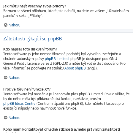
Jak můžu najít všechny svoje přílohy?
Seznam se všemi přílohami, které jste nahráli, najdete ve vašem „Uživatelském
panelu“ v sekci „Přílohy“.
Nahoru
Záležitosti týkající se phpBB
Kdo napsal toto diskusní fórum?
Tento software (v jeho nemodifikované podobě) byl vytvořen, zveřejněn a
chráněn autorskými právy
phpBB Limited
. phpBB je dostupné pod GNU
General Public License verze 2 (GPL-2.0) a může být volně distribuováno. Pro
více informací se podívejte na stránku
About phpBB
(angl.).
Nahoru
Proč ve fóru není funkce XY?
Tento software byl napsán a je licencován přes phpBB Limited. Pokud věříte, že
by do něho měla být přidána nějaká funkce, navštivte, prosím,
phpBB Ideas Centre
(Centrum nápadů pro phpBB), kde můžete hlasovat pro
existující nápady nebo navrhnout nové funkce.
Nahoru
Koho mám kontaktovat ohledně stížnosti a/nebo právních záležitostí